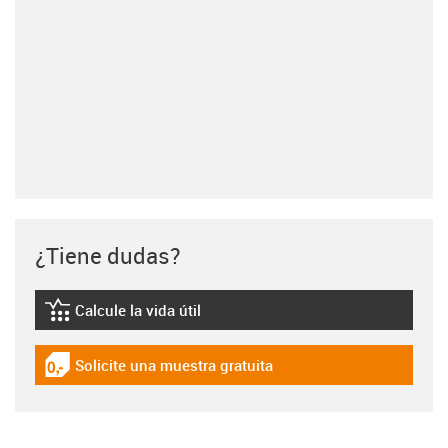
¿Tiene dudas?
Calcule la vida útil
igus-icon-lebensdauerrechner
Solicite una muestra gratuita
igus-icon-gratismuster