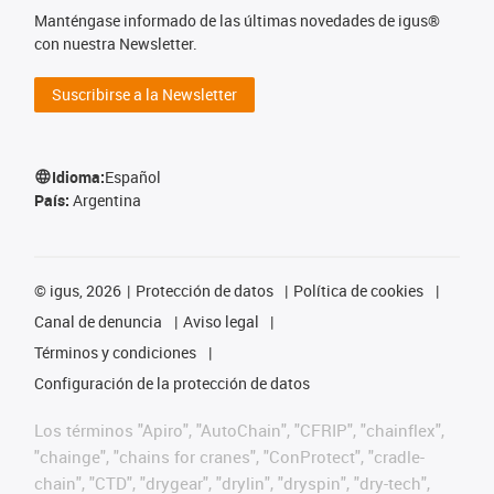
Manténgase informado de las últimas novedades de igus®
con nuestra Newsletter.
Suscribirse a la Newsletter
Idioma:
Español
País:
Argentina
©
igus, 2026
Protección de datos
Política de cookies
Canal de denuncia
Aviso legal
Términos y condiciones
Configuración de la protección de datos
Los términos "Apiro", "AutoChain", "CFRIP", "chainflex",
"chainge", "chains for cranes", "ConProtect", "cradle-
chain", "CTD", "drygear", "drylin", "dryspin", "dry-tech",