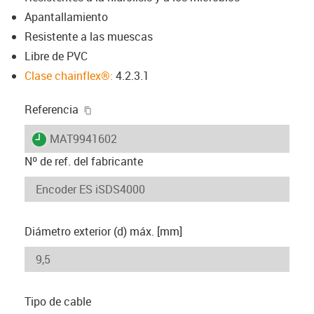
Apantallamiento
Resistente a las muescas
Libre de PVC
Clase chainflex®:
4.2.3.1
igus-icon-copy-clipboard
Referencia
igus-icon-lieferzeit
MAT9941602
Nº de ref. del fabricante
Diámetro exterior (d) máx. [mm]
Tipo de cable