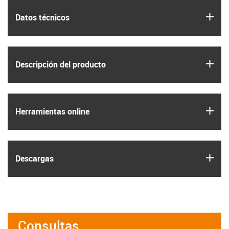
igus
Datos técnicos
igus
Descripción del producto
igus
Herramientas online
igus
Descargas
Consultas