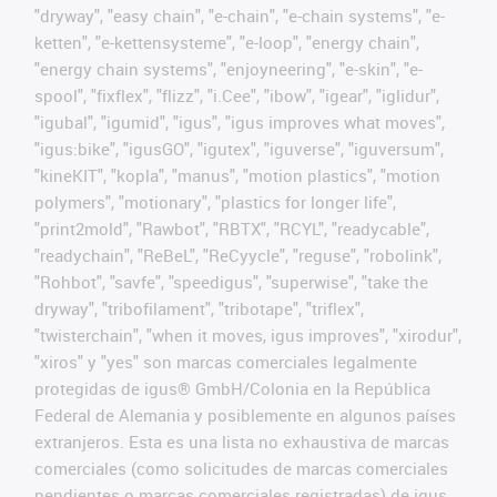
"dryway", "easy chain", "e-chain", "e-chain systems", "e-
ketten", "e-kettensysteme", "e-loop", "energy chain",
"energy chain systems", "enjoyneering", "e-skin", "e-
spool", "fixflex", "flizz", "i.Cee", "ibow", "igear", "iglidur",
"igubal", "igumid", "igus", "igus improves what moves",
"igus:bike", "igusGO", "igutex", "iguverse", "iguversum",
"kineKIT", "kopla", "manus", "motion plastics", "motion
polymers", "motionary", "plastics for longer life",
"print2mold", "Rawbot", "RBTX", "RCYL", "readycable",
"readychain", "ReBeL", "ReCyycle", "reguse", "robolink",
"Rohbot", "savfe", "speedigus", "superwise", "take the
dryway", "tribofilament", "tribotape", "triflex",
"twisterchain", "when it moves, igus improves", "xirodur",
"xiros" y "yes" son marcas comerciales legalmente
protegidas de igus® GmbH/Colonia en la República
Federal de Alemania y posiblemente en algunos países
extranjeros. Esta es una lista no exhaustiva de marcas
comerciales (como solicitudes de marcas comerciales
pendientes o marcas comerciales registradas) de igus