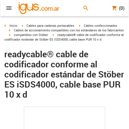
(0)
igus-icon-arrow-right
igus-icon-arrow-right
igus-icon-arrow-right
Inicio
Cables para cadenas portacables
Cables confeccionados
igus-icon-arrow-right
Cables de accionamiento compatibles con los estándares de los fabricantes
igus-icon-arrow-right
igus-icon-arrow-right
compatibles con Stöber
readycable® cable de codificador conforme al
codificador estándar de Stöber ES iSDS4000, cable base PUR 10 x d
readycable® cable de
codificador conforme al
codificador estándar de Stöber
ES iSDS4000, cable base PUR
10 x d