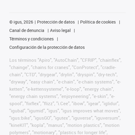
©
igus, 2026
Protección de datos
Política de cookies
Canal de denuncia
Aviso legal
Términos y condiciones
Configuración de la protección de datos
Los términos "Apiro", "AutoChain", "CFRIP", "chainflex",
"chainge", "chains for cranes", "ConProtect", "cradle-
chain", "CTD", "drygear", "drylin", "dryspin", "dry-tech",
"dryway", "easy chain", "e-chain", "e-chain systems", "e-
ketten", "e-kettensysteme", "e-loop", "energy chain",
"energy chain systems", "enjoyneering", "e-skin", "e-
spool", "fixflex", "flizz", "i.Cee", "ibow", "igear", "iglidur",
"igubal", "igumid", "igus", "igus improves what moves",
"igus:bike", "igusGO", "igutex", "iguverse", "iguversum",
"kineKIT", "kopla", "manus", "motion plastics", "motion
polymers", "motionary", "plastics for longer life",