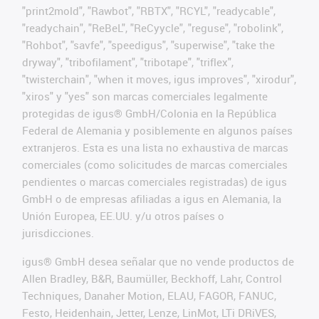
"print2mold", "Rawbot", "RBTX", "RCYL", "readycable",
"readychain", "ReBeL", "ReCyycle", "reguse", "robolink",
"Rohbot", "savfe", "speedigus", "superwise", "take the
dryway", "tribofilament", "tribotape", "triflex",
"twisterchain", "when it moves, igus improves", "xirodur",
"xiros" y "yes" son marcas comerciales legalmente
protegidas de igus® GmbH/Colonia en la República
Federal de Alemania y posiblemente en algunos países
extranjeros. Esta es una lista no exhaustiva de marcas
comerciales (como solicitudes de marcas comerciales
pendientes o marcas comerciales registradas) de igus
GmbH o de empresas afiliadas a igus en Alemania, la
Unión Europea, EE.UU. y/u otros países o
jurisdicciones.
igus® GmbH desea señalar que no vende productos de
Allen Bradley, B&R, Baumüller, Beckhoff, Lahr, Control
Techniques, Danaher Motion, ELAU, FAGOR, FANUC,
Festo, Heidenhain, Jetter, Lenze, LinMot, LTi DRiVES,