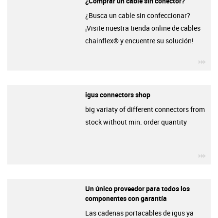
¿Comprar un cable sin conector?
¿Busca un cable sin confeccionar?
¡Visite nuestra tienda online de cables
chainflex® y encuentre su solución!
igu
igus connectors shop
big variaty of different connectors from
stock without min. order quantity
igu
Un único proveedor para todos los
componentes con garantía
Las cadenas portacables de igus ya