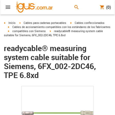
(0)
igus-icon-arrow-right
igus-icon-arrow-right
igus-icon-arrow-right
Inicio
Cables para cadenas portacables
Cables confeccionados
igus-icon-arrow-right
Cables de accionamiento compatibles con los estándares de los fabricantes
igus-icon-arrow-right
igus-icon-arrow-right
compatibles con Siemens
readycable® measuring system cable
suitable for Siemens, 6FX_002-2DC46, TPE 6.8xd
readycable® measuring
system cable suitable for
Siemens, 6FX_002-2DC46,
TPE 6.8xd