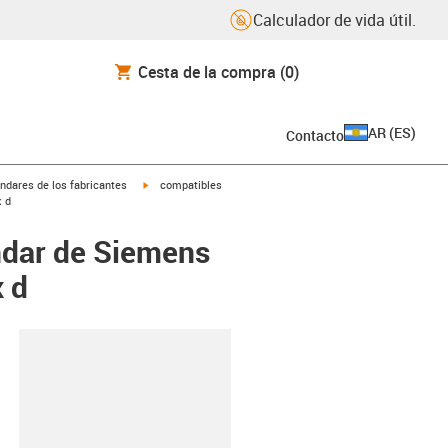
Calculador de vida útil.
Cesta de la compra
(0)
AR
(
ES
)
Contacto
igus-icon-arrow-right
ndares de los fabricantes
compatibles
 d
ndar de Siemens
 d
y-clipboard