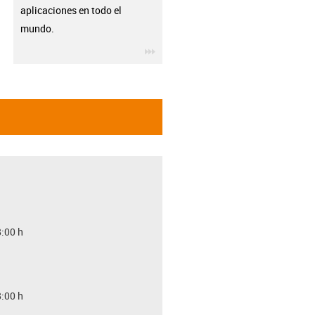
aplicaciones en todo el
mundo.
igus-icon-3arrow
8:00 h
8:00 h