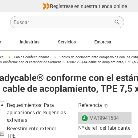
Regístrese en nuestra tienda online
o
Industrias
Servicios
Empresa
igus-icon-arrow-right
igus-icon-arrow-right
les
Cables confeccionados
Cables de accionamiento compatibles con los está
® conforme con el estándar de Siemens 6FX8002-2CQ34, cable de acoplamiento, TPE 7,5 x
eadycable® conforme con el está
able de acoplamiento, TPE 7,5 x
igus-icon-cop
Requerimientos: Para
Referencia
aplicaciones de exigencias
igus-icon-lieferzeit
MAT9941504
extremas
Nº de ref. del fabricante
Revestimiento exterior:
TPE