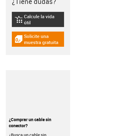
¿Tiene dudas?
Calcule la vida
igus-icon-lebensdauerrechner
útil
Solicite una
igus-icon-gratismuster
muestra gratuita
¿Comprar un cable sin
conector?
¿Busca un cable sin