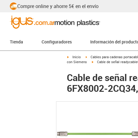
Compre online y ahorre 5€ en el envío
Tienda
Configuradores
Información del product
igus-icon-arrow-right
igus-icon-arrow-right
Inicio
Cables para cadenas portacab
igus-icon-arrow-right
con Siemens
Cable de señal readycable
Cable de señal r
6FX8002-2CQ34, c