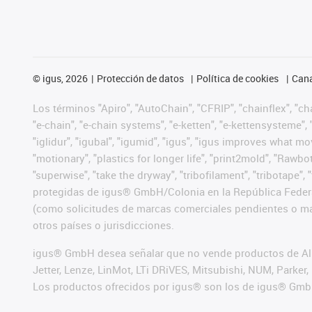
©
igus, 2026
Protección de datos
Política de cookies
Cana
Los términos "Apiro", "AutoChain", "CFRIP", "chainflex", "chai
"e-chain", "e-chain systems", "e-ketten", "e-kettensysteme", "e
"iglidur", "igubal", "igumid", "igus", "igus improves what mo
"motionary", "plastics for longer life", "print2mold", "Rawbo
"superwise", "take the dryway", "tribofilament", "tribotape",
protegidas de igus® GmbH/Colonia en la República Federa
(como solicitudes de marcas comerciales pendientes o mar
otros países o jurisdicciones.
igus® GmbH desea señalar que no vende productos de Alle
Jetter, Lenze, LinMot, LTi DRiVES, Mitsubishi, NUM, Park
Los productos ofrecidos por igus® son los de igus® Gmb