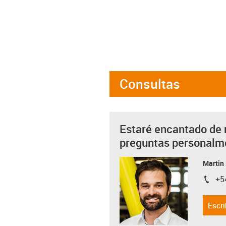
Consultas
Estaré encantado de 
preguntas personalm
Martin
+5
igus-i
Escri