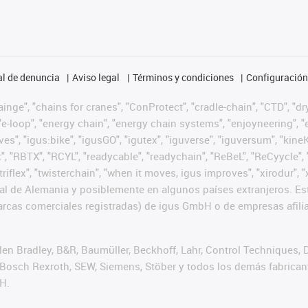
l de denuncia
Aviso legal
Términos y condiciones
Configuración 
nge", "chains for cranes", "ConProtect", "cradle-chain", "CTD", "dryg
-loop", "energy chain", "energy chain systems", "enjoyneering", "e-skin
ves", "igus:bike", "igusGO", "igutex", "iguverse", "iguversum", "kin
t", "RBTX", "RCYL", "readycable", "readychain", "ReBeL", "ReCyycle", 
 "triflex", "twisterchain", "when it moves, igus improves", "xirodur
l de Alemania y posiblemente en algunos países extranjeros. Est
cas comerciales registradas) de igus GmbH o de empresas afilia
n Bradley, B&R, Baumüller, Beckhoff, Lahr, Control Techniques,
er, Bosch Rexroth, SEW, Siemens, Stöber y todos los demás fabric
H.