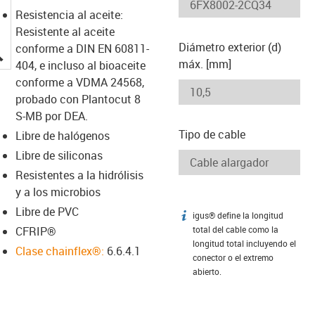
Resistencia al aceite:
Resistente al aceite
Diámetro exterior (d)
conforme a DIN EN 60811-
igus-icon-lupe
máx. [mm]
404, e incluso al bioaceite
conforme a VDMA 24568,
probado con Plantocut 8
S-MB por DEA.
Tipo de cable
Libre de halógenos
Libre de siliconas
Resistentes a la hidrólisis
y a los microbios
Libre de PVC
igus® define la longitud
igus-icon-info
CFRIP®
total del cable como la
longitud total incluyendo el
Clase chainflex®:
6.6.4.1
conector o el extremo
abierto.