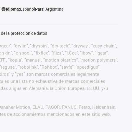
Idioma:
Español
País:
Argentina
de la protección de datos
ear", "drylin", "dryspin", "dry-tech", "dryway", "easy chain",
", "e-spool", "fixflex", "flizz", "i.Cee", "ibow", "igear",
eKIT", "kopla", "manus", "motion plastics", "motion polymers",
"reguse", "robolink", "Rohbot", "savfe", "speedigus",
", "xiros" y "yes" son marcas comerciales legalmente
a es una lista no exhaustiva de marcas comerciales
das a igus en Alemania, la Unión Europea, EE.UU. y/u
 Danaher Motion, ELAU, FAGOR, FANUC, Festo, Heidenhain,
antes de accionamientos mencionados en este sitio web.