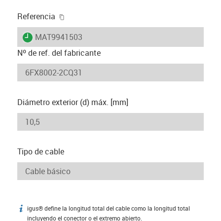
igus-icon-copy-clipboard
Referencia
igus-icon-lieferzeit
MAT9941503
Nº de ref. del fabricante
Diámetro exterior (d) máx. [mm]
Tipo de cable
igus® define la longitud total del cable como la longitud total
igus-icon-info
incluyendo el conector o el extremo abierto.