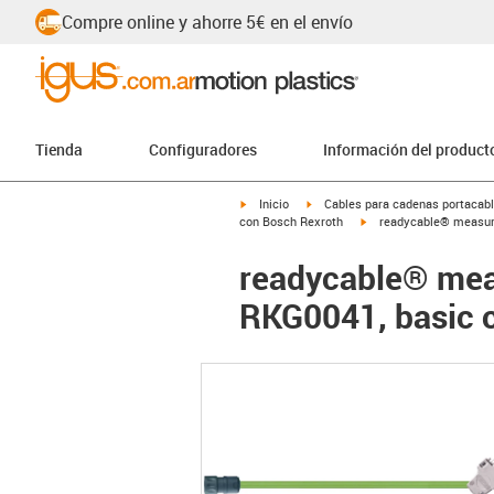
Compre online y ahorre 5€ en el envío
Tienda
Configuradores
Información del product
igus-icon-arrow-right
igus-icon-arrow-right
Inicio
Cables para cadenas portacab
igus-icon-arrow-right
con Bosch Rexroth
readycable® measuri
readycable® meas
RKG0041, basic 