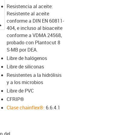
Resistencia al aceite:
Resistente al aceite
conforme a DIN EN 60811-
igus-icon-lupe
404, e incluso al bioaceite
conforme a VDMA 24568,
probado con Plantocut 8
S-MB por DEA.
Libre de halógenos
Libre de siliconas
Resistentes a la hidrólisis
y a los microbios
Libre de PVC
CFRIP®
Clase chainflex®:
6.6.4.1
n del