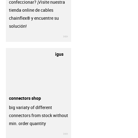
confeccionar? ¡Visite nuestra
tienda online de cables
chainflex® y encuentre su
solución!
igus-icon-3arrow
igus
connectors shop
big variaty of different
connectors from stock without
min. order quantity
igus-icon-3arrow