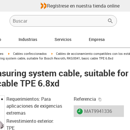
Regístrese en nuestra tienda online
o
Industrias
Servicios
Empresa
igus-icon-arrow-right
igus-icon-arrow-right
les
Cables confeccionados
Cables de accionamiento compatibles con los está
ng system cable, suitable for Bosch Rexroth, RKG0041, basic cable TPE 6.8xd
uring system cable, suitable for
cable TPE 6.8xd
igus-icon-cop
Requerimientos: Para
Referencia
aplicaciones de exigencias
igus-icon-lieferzeit
MAT9941336
extremas
Revestimiento exterior:
TPE