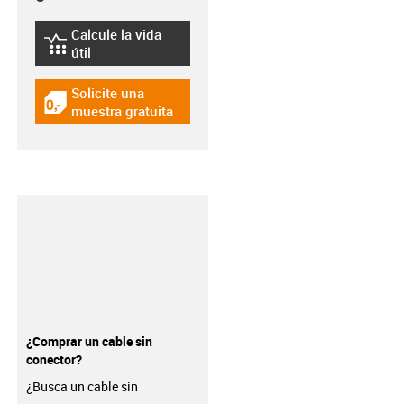
Calcule la vida
igus-icon-lebensdauerrechner
útil
Solicite una
igus-icon-gratismuster
muestra gratuita
¿Comprar un cable sin
conector?
¿Busca un cable sin