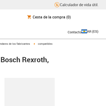
Calculador de vida útil.
Cesta de la compra
(0)
AR
(
ES
)
Contacto
igus-icon-arrow-right
ndares de los fabricantes
compatibles
 Bosch Rexroth,
y-clipboard