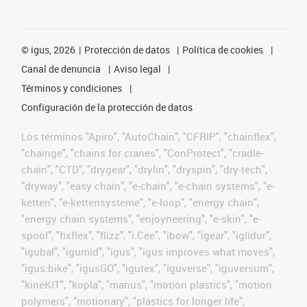
©
igus, 2026
Protección de datos
Política de cookies
Canal de denuncia
Aviso legal
Términos y condiciones
Configuración de la protección de datos
Los términos "Apiro", "AutoChain", "CFRIP", "chainflex",
"chainge", "chains for cranes", "ConProtect", "cradle-
chain", "CTD", "drygear", "drylin", "dryspin", "dry-tech",
"dryway", "easy chain", "e-chain", "e-chain systems", "e-
ketten", "e-kettensysteme", "e-loop", "energy chain",
"energy chain systems", "enjoyneering", "e-skin", "e-
spool", "fixflex", "flizz", "i.Cee", "ibow", "igear", "iglidur",
"igubal", "igumid", "igus", "igus improves what moves",
"igus:bike", "igusGO", "igutex", "iguverse", "iguversum",
"kineKIT", "kopla", "manus", "motion plastics", "motion
polymers", "motionary", "plastics for longer life",