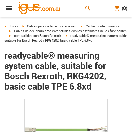
(0)
igus-icon-arrow-right
igus-icon-arrow-right
igus-icon-arrow-right
Inicio
Cables para cadenas portacables
Cables confeccionados
igus-icon-arrow-right
Cables de accionamiento compatibles con los estándares de los fabricantes
igus-icon-arrow-right
igus-icon-arrow-right
compatibles con Bosch Rexroth
readycable® measuring system cable,
suitable for Bosch Rexroth, RKG4202, basic cable TPE 6.8xd
readycable® measuring
system cable, suitable for
Bosch Rexroth, RKG4202,
basic cable TPE 6.8xd