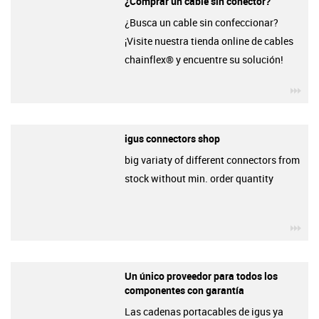
¿Comprar un cable sin conector?
¿Busca un cable sin confeccionar?
¡Visite nuestra tienda online de cables
chainflex® y encuentre su solución!
igu
igus connectors shop
big variaty of different connectors from
stock without min. order quantity
igu
Un único proveedor para todos los
componentes con garantía
Las cadenas portacables de igus ya