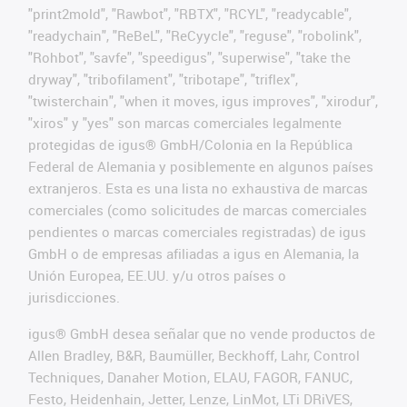
"print2mold", "Rawbot", "RBTX", "RCYL", "readycable",
"readychain", "ReBeL", "ReCyycle", "reguse", "robolink",
"Rohbot", "savfe", "speedigus", "superwise", "take the
dryway", "tribofilament", "tribotape", "triflex",
"twisterchain", "when it moves, igus improves", "xirodur",
"xiros" y "yes" son marcas comerciales legalmente
protegidas de igus® GmbH/Colonia en la República
Federal de Alemania y posiblemente en algunos países
extranjeros. Esta es una lista no exhaustiva de marcas
comerciales (como solicitudes de marcas comerciales
pendientes o marcas comerciales registradas) de igus
GmbH o de empresas afiliadas a igus en Alemania, la
Unión Europea, EE.UU. y/u otros países o
jurisdicciones.
igus® GmbH desea señalar que no vende productos de
Allen Bradley, B&R, Baumüller, Beckhoff, Lahr, Control
Techniques, Danaher Motion, ELAU, FAGOR, FANUC,
Festo, Heidenhain, Jetter, Lenze, LinMot, LTi DRiVES,