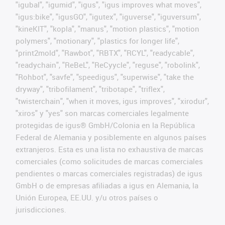
"igubal", "igumid", "igus", "igus improves what moves",
"igus:bike", "igusGO", "igutex", "iguverse", "iguversum",
"kineKIT", "kopla", "manus", "motion plastics", "motion
polymers", "motionary", "plastics for longer life",
"print2mold", "Rawbot", "RBTX", "RCYL", "readycable",
"readychain", "ReBeL", "ReCyycle", "reguse", "robolink",
"Rohbot", "savfe", "speedigus", "superwise", "take the
dryway", "tribofilament", "tribotape", "triflex",
"twisterchain", "when it moves, igus improves", "xirodur",
"xiros" y "yes" son marcas comerciales legalmente
protegidas de igus® GmbH/Colonia en la República
Federal de Alemania y posiblemente en algunos países
extranjeros. Esta es una lista no exhaustiva de marcas
comerciales (como solicitudes de marcas comerciales
pendientes o marcas comerciales registradas) de igus
GmbH o de empresas afiliadas a igus en Alemania, la
Unión Europea, EE.UU. y/u otros países o
jurisdicciones.