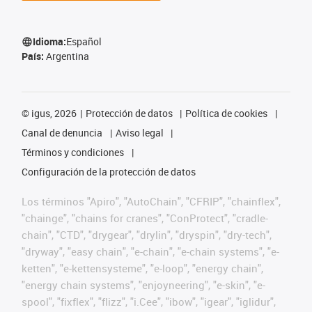
Idioma:
Español
País:
Argentina
©
igus, 2026
Protección de datos
Política de cookies
Canal de denuncia
Aviso legal
Términos y condiciones
Configuración de la protección de datos
Los términos "Apiro", "AutoChain", "CFRIP", "chainflex",
"chainge", "chains for cranes", "ConProtect", "cradle-
chain", "CTD", "drygear", "drylin", "dryspin", "dry-tech",
"dryway", "easy chain", "e-chain", "e-chain systems", "e-
ketten", "e-kettensysteme", "e-loop", "energy chain",
"energy chain systems", "enjoyneering", "e-skin", "e-
spool", "fixflex", "flizz", "i.Cee", "ibow", "igear", "iglidur",