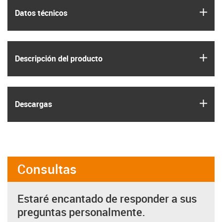
igus
Datos técnicos
igus
Descripción del producto
igus
Descargas
Consultas
Estaré encantado de responder a sus
preguntas personalmente.