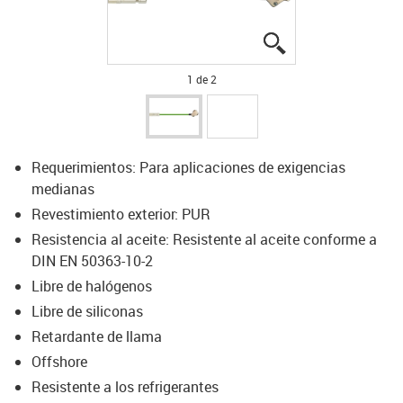
igus-icon-lupe
igus-icon-lupe
1 de 2
Requerimientos: Para aplicaciones de exigencias
medianas
Revestimiento exterior: PUR
Resistencia al aceite: Resistente al aceite conforme a
DIN EN 50363-10-2
Libre de halógenos
Libre de siliconas
Retardante de llama
Offshore
Resistente a los refrigerantes