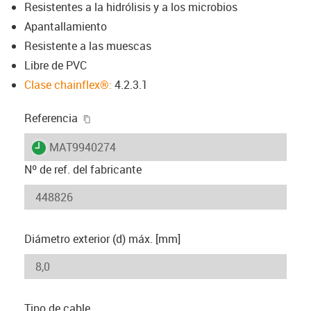
Resistentes a la hidrólisis y a los microbios
Apantallamiento
Resistente a las muescas
Libre de PVC
Clase chainflex®:
4.2.3.1
igus-icon-copy-clipboard
Referencia
igus-icon-lieferzeit
MAT9940274
Nº de ref. del fabricante
Diámetro exterior (d) máx. [mm]
Tipo de cable