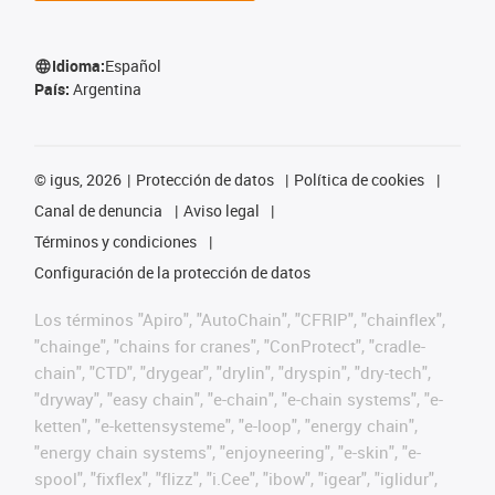
Idioma:
Español
País:
Argentina
©
igus, 2026
Protección de datos
Política de cookies
Canal de denuncia
Aviso legal
Términos y condiciones
Configuración de la protección de datos
Los términos "Apiro", "AutoChain", "CFRIP", "chainflex",
"chainge", "chains for cranes", "ConProtect", "cradle-
chain", "CTD", "drygear", "drylin", "dryspin", "dry-tech",
"dryway", "easy chain", "e-chain", "e-chain systems", "e-
ketten", "e-kettensysteme", "e-loop", "energy chain",
"energy chain systems", "enjoyneering", "e-skin", "e-
spool", "fixflex", "flizz", "i.Cee", "ibow", "igear", "iglidur",