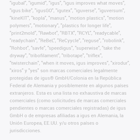
"igubal", "igumid", "igus", "igus improves what moves",
"igus:bike", "igusGO", "igutex", "iguverse", "iguversum",
"kineKIT", "kopla", "manus", "motion plastics", "motion
polymers", "motionary", "plastics for longer life",
"print2mold", "Rawbot", "RBTX", "RCYL", "readycable",
"readychain", "ReBeL", "ReCyycle", "reguse", "robolink",
"Rohbot", "savfe", "speedigus", "superwise", "take the
dryway", "tribofilament", "tribotape", "triflex",
"twisterchain", "when it moves, igus improves", "xirodur",
"xiros" y "yes" son marcas comerciales legalmente
protegidas de igus® GmbH/Colonia en la República
Federal de Alemania y posiblemente en algunos países
extranjeros. Esta es una lista no exhaustiva de marcas
comerciales (como solicitudes de marcas comerciales
pendientes o marcas comerciales registradas) de igus
GmbH o de empresas afiliadas a igus en Alemania, la
Unión Europea, EE.UU. y/u otros países o
jurisdicciones.