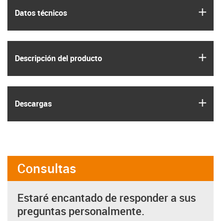
igus
Datos técnicos
igus
Descripción del producto
igus
Descargas
Consultas
Estaré encantado de responder a sus
preguntas personalmente.