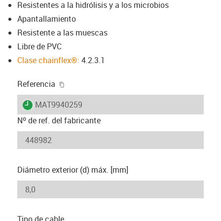
Resistentes a la hidrólisis y a los microbios
Apantallamiento
Resistente a las muescas
Libre de PVC
Clase chainflex®:
4.2.3.1
igus-icon-copy-clipboard
Referencia
igus-icon-lieferzeit
MAT9940259
Nº de ref. del fabricante
Diámetro exterior (d) máx. [mm]
Tipo de cable