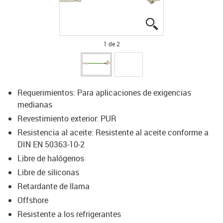
igus-icon-lupe
igus-icon-lupe
1 de 2
Requerimientos: Para aplicaciones de exigencias
medianas
Revestimiento exterior: PUR
Resistencia al aceite: Resistente al aceite conforme a
DIN EN 50363-10-2
Libre de halógenos
Libre de siliconas
Retardante de llama
Offshore
Resistente a los refrigerantes