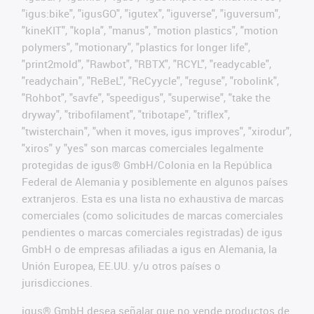
"igus:bike", "igusGO", "igutex", "iguverse", "iguversum",
"kineKIT", "kopla", "manus", "motion plastics", "motion
polymers", "motionary", "plastics for longer life",
"print2mold", "Rawbot", "RBTX", "RCYL", "readycable",
"readychain", "ReBeL", "ReCyycle", "reguse", "robolink",
"Rohbot", "savfe", "speedigus", "superwise", "take the
dryway", "tribofilament", "tribotape", "triflex",
"twisterchain", "when it moves, igus improves", "xirodur",
"xiros" y "yes" son marcas comerciales legalmente
protegidas de igus® GmbH/Colonia en la República
Federal de Alemania y posiblemente en algunos países
extranjeros. Esta es una lista no exhaustiva de marcas
comerciales (como solicitudes de marcas comerciales
pendientes o marcas comerciales registradas) de igus
GmbH o de empresas afiliadas a igus en Alemania, la
Unión Europea, EE.UU. y/u otros países o
jurisdicciones.
igus® GmbH desea señalar que no vende productos de