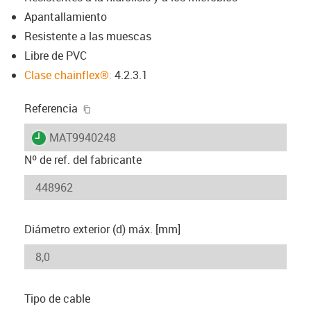
Apantallamiento
Resistente a las muescas
Libre de PVC
Clase chainflex®:
4.2.3.1
igus-icon-copy-clipboard
Referencia
igus-icon-lieferzeit
MAT9940248
Nº de ref. del fabricante
Diámetro exterior (d) máx. [mm]
Tipo de cable