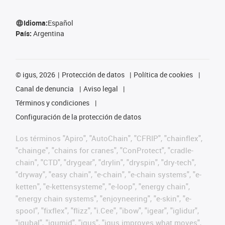
Idioma:
Español
País:
Argentina
©
igus, 2026
Protección de datos
Política de cookies
Canal de denuncia
Aviso legal
Términos y condiciones
Configuración de la protección de datos
Los términos "Apiro", "AutoChain", "CFRIP", "chainflex",
"chainge", "chains for cranes", "ConProtect", "cradle-
chain", "CTD", "drygear", "drylin", "dryspin", "dry-tech",
"dryway", "easy chain", "e-chain", "e-chain systems", "e-
ketten", "e-kettensysteme", "e-loop", "energy chain",
"energy chain systems", "enjoyneering", "e-skin", "e-
spool", "fixflex", "flizz", "i.Cee", "ibow", "igear", "iglidur",
"igubal", "igumid", "igus", "igus improves what moves",