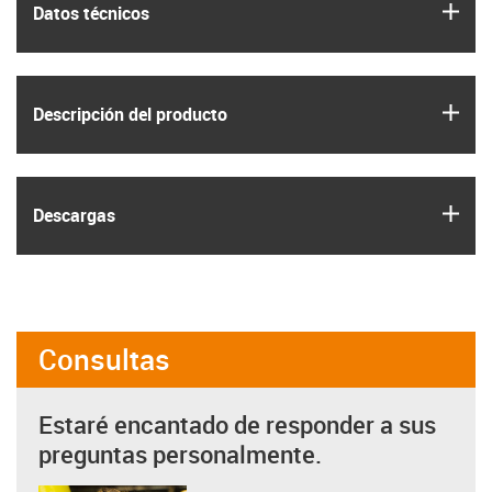
igus
Datos técnicos
igus
Descripción del producto
igus
Descargas
Consultas
Estaré encantado de responder a sus
preguntas personalmente.