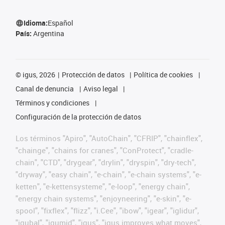
Idioma:
Español
País:
Argentina
©
igus, 2026
Protección de datos
Política de cookies
Canal de denuncia
Aviso legal
Términos y condiciones
Configuración de la protección de datos
Los términos "Apiro", "AutoChain", "CFRIP", "chainflex",
"chainge", "chains for cranes", "ConProtect", "cradle-
chain", "CTD", "drygear", "drylin", "dryspin", "dry-tech",
"dryway", "easy chain", "e-chain", "e-chain systems", "e-
ketten", "e-kettensysteme", "e-loop", "energy chain",
"energy chain systems", "enjoyneering", "e-skin", "e-
spool", "fixflex", "flizz", "i.Cee", "ibow", "igear", "iglidur",
"igubal", "igumid", "igus", "igus improves what moves",