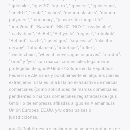
"igus:bike", "igusGO", "igutex", "iguverse", "iguversum",
"kineKIT", "kopla", "manus", "motion plastics", "motion
polymers", "motionary", "plastics for longer life",
"print2mold", "Rawbot", "RBTX", "RCYL", "readycable",
"readychain", "ReBeL", "ReCyycle", "reguse", "robolink",
"Rohbot", "savfe", "speedigus", "superwise", "take the
dryway", "tribofilament", "tribotape", "triflex",
"twisterchain", "when it moves, igus improves", "xirodur",
"xiros" y "yes" son marcas comerciales legalmente
protegidas de igus® GmbH/Colonia en la República
Federal de Alemania y posiblemente en algunos países
extranjeros. Esta es una lista no exhaustiva de marcas
comerciales (como solicitudes de marcas comerciales
pendientes o marcas comerciales registradas) de igus
GmbH o de empresas afiliadas a igus en Alemania, la
Unión Europea, EE.UU. y/u otros países o
jurisdicciones.
igus® GmbH desea señalar que no vende productos de