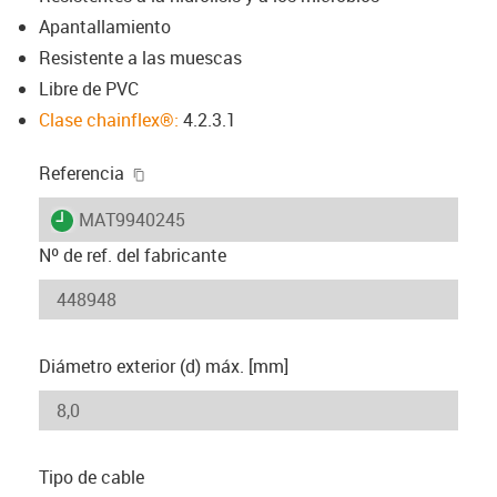
Apantallamiento
Resistente a las muescas
Libre de PVC
Clase chainflex®:
4.2.3.1
igus-icon-copy-clipboard
Referencia
igus-icon-lieferzeit
MAT9940245
Nº de ref. del fabricante
Diámetro exterior (d) máx. [mm]
Tipo de cable