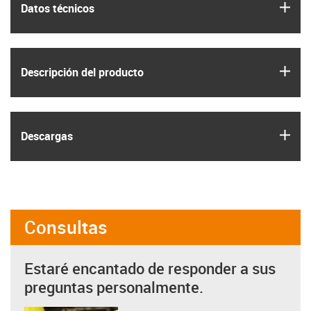
igus
Datos técnicos
igus
Descripción del producto
igus
Descargas
Consultas
Estaré encantado de responder a sus
preguntas personalmente.