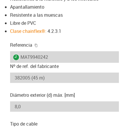
Apantallamiento
Resistente a las muescas
Libre de PVC
Clase chainflex®:
4.2.3.1
igus-icon-copy-clipboard
Referencia
igus-icon-lieferzeit
MAT9940242
Nº de ref. del fabricante
Diámetro exterior (d) máx. [mm]
Tipo de cable