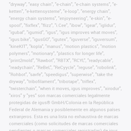
"dryway", "easy chain", "e-chain", "e-chain systems", "e-
ketten", "e-kettensysteme", "e-loop", "energy chain",
"energy chain systems", "enjoyneering", "e-skin", "e-
spool", "fixflex", "flizz", "i.Cee", "ibow", "igear", "iglidur",
"igubal", "igumid", "igus", "igus improves what moves",
"igus:bike", "igusGO", "igutex", "iguverse", "iguversum",
"kineKIT", "kopla", "manus", "motion plastics", "motion
polymers", "motionary", "plastics for longer life",
"print2mold", "Rawbot", "RBTX", "RCYL", "readycable",
"readychain", "ReBeL", "ReCyycle", "reguse", "robolink",
"Rohbot", "savfe", "speedigus", "superwise", "take the
dryway", "tribofilament", "tribotape", "triflex",
"twisterchain", "when it moves, igus improves", "xirodur",
"xiros" y "yes" son marcas comerciales legalmente
protegidas de igus® GmbH/Colonia en la República
Federal de Alemania y posiblemente en algunos países
extranjeros. Esta es una lista no exhaustiva de marcas
comerciales (como solicitudes de marcas comerciales
pendientes o marcas comerciales registradas) de igus