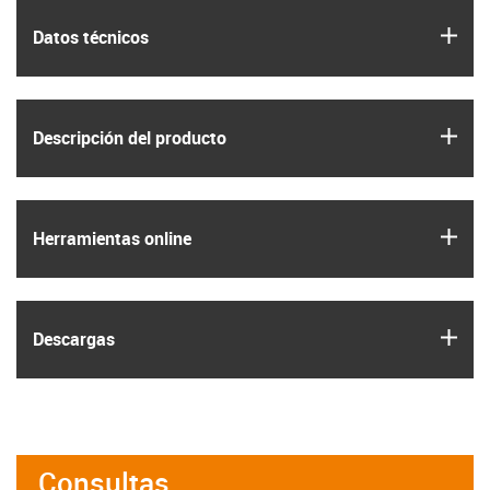
igus
Datos técnicos
igus
Descripción del producto
igus
Herramientas online
igus
Descargas
Consultas