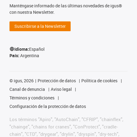
Manténgase informado de las últimas novedades de igus®
con nuestra Newsletter.
Suscribirse a la Newsletter
Idioma:
Español
País:
Argentina
©
igus, 2026
Protección de datos
Política de cookies
Canal de denuncia
Aviso legal
Términos y condiciones
Configuración de la protección de datos
Los términos "Apiro", "AutoChain", "CFRIP", "chainflex",
"chainge", "chains for cranes", "ConProtect", "cradle-
chain", "CTD", "drygear", "drylin", "dryspin", "dry-tech",