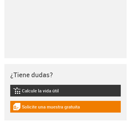
¿Tiene dudas?
Calcule la vida útil
igus-icon-lebensdauerrechner
Solicite una muestra gratuita
igus-icon-gratismuster