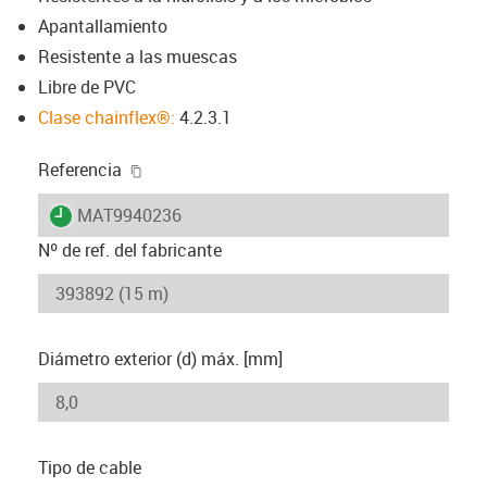
Apantallamiento
Resistente a las muescas
Libre de PVC
Clase chainflex®:
4.2.3.1
igus-icon-copy-clipboard
Referencia
igus-icon-lieferzeit
MAT9940236
Nº de ref. del fabricante
Diámetro exterior (d) máx. [mm]
Tipo de cable