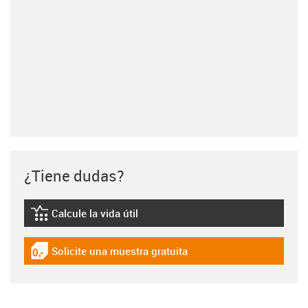
¿Tiene dudas?
Calcule la vida útil
igus-icon-lebensdauerrechner
Solicite una muestra gratuita
igus-icon-gratismuster