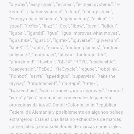
"dryway", "easy chain", "e-chain", "e-chain systems", "e-
ketten", "e-kettensysteme", "e-loop", "energy chain",
"energy chain systems", "enjoyneering", "e-skin", "e-
spool", "fixflex", "flizz", "i.Cee", "ibow", "igear", "iglidur",
"igubal", "igumid", "igus", "igus improves what moves",
"igus:bike", "igusGO", "igutex", "iguverse", "iguversum",
"kineKIT", "kopla", "manus", "motion plastics", "motion
polymers", "motionary", "plastics for longer life",
"print2mold", "Rawbot", "RBTX", "RCYL", "readycable",
"readychain", "ReBeL", "ReCyycle", "reguse", "robolink",
"Rohbot", "savfe", "speedigus", "superwise", "take the
dryway", "tribofilament", "tribotape", "triflex",
"twisterchain", "when it moves, igus improves", "xirodur",
"xiros" y "yes" son marcas comerciales legalmente
protegidas de igus® GmbH/Colonia en la República
Federal de Alemania y posiblemente en algunos países
extranjeros. Esta es una lista no exhaustiva de marcas
comerciales (como solicitudes de marcas comerciales
pendientes o marcas comerciales registradas) de igus