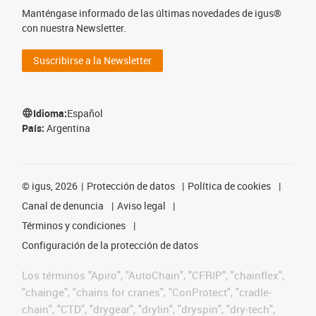
Manténgase informado de las últimas novedades de igus®
con nuestra Newsletter.
Suscribirse a la Newsletter
Idioma:
Español
País:
Argentina
©
igus, 2026
Protección de datos
Política de cookies
Canal de denuncia
Aviso legal
Términos y condiciones
Configuración de la protección de datos
Los términos "Apiro", "AutoChain", "CFRIP", "chainflex",
"chainge", "chains for cranes", "ConProtect", "cradle-
chain", "CTD", "drygear", "drylin", "dryspin", "dry-tech",