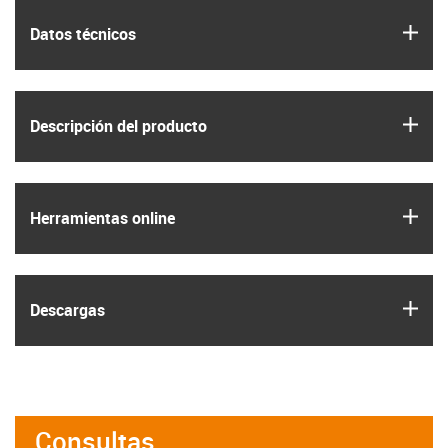
igus
Datos técnicos
igus
Descripción del producto
igus
Herramientas online
igus
Descargas
Consultas