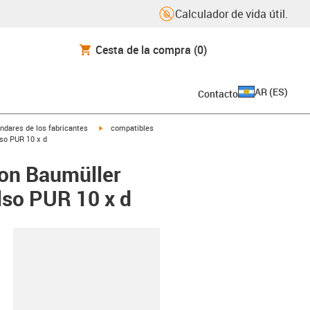
Calculador de vida útil.
Cesta de la compra
(0)
AR
(
ES
)
Contacto
igus-icon-arrow-right
ndares de los fabricantes
compatibles
lso PUR 10 x d
con Baumüller
lso PUR 10 x d
y-clipboard