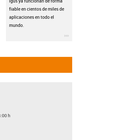
igus ya funcionan de forma
fiable en cientos de miles de
aplicaciones en todo el
mundo.
igus-icon-3arrow
8:00 h