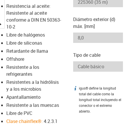
Resistencia al aceite:
Resistente al aceite
Diámetro exterior (d)
conforme a DIN EN 50363-
igus-icon-lupe
máx. [mm]
10-2
Libre de halógenos
Libre de siliconas
Retardante de llama
Tipo de cable
Offshore
Resistente a los
refrigerantes
Resistentes a la hidrólisis
y a los microbios
igus® define la longitud
igus-icon-info
total del cable como la
Apantallamiento
longitud total incluyendo el
Resistente a las muescas
conector o el extremo
abierto.
Libre de PVC
Clase chainflex®:
4.2.3.1