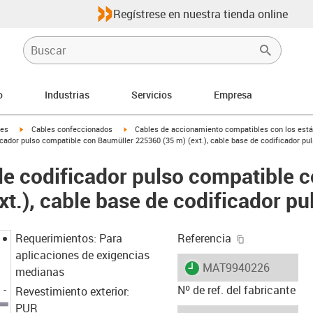
Regístrese en nuestra tienda online
o
Industrias
Servicios
Empresa
igus-icon-arrow-right
igus-icon-arrow-right
les
Cables confeccionados
Cables de accionamiento compatibles con los está
cador pulso compatible con Baumüller 225360 (35 m) (ext.), cable base de codificador pu
e codificador pulso compatible 
t.), cable base de codificador pu
igus-icon-cop
Requerimientos: Para
Referencia
aplicaciones de exigencias
igus-icon-lieferzeit
MAT9940226
medianas
Nº de ref. del fabricante
Revestimiento exterior:
PUR