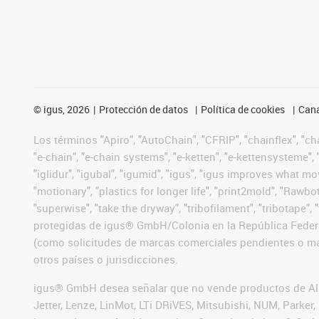
©
igus, 2026
Protección de datos
Política de cookies
Cana
Los términos "Apiro", "AutoChain", "CFRIP", "chainflex", "chai
"e-chain", "e-chain systems", "e-ketten", "e-kettensysteme", "e
"iglidur", "igubal", "igumid", "igus", "igus improves what mo
"motionary", "plastics for longer life", "print2mold", "Rawbo
"superwise", "take the dryway", "tribofilament", "tribotape",
protegidas de igus® GmbH/Colonia en la República Federa
(como solicitudes de marcas comerciales pendientes o mar
otros países o jurisdicciones.
igus® GmbH desea señalar que no vende productos de Alle
Jetter, Lenze, LinMot, LTi DRiVES, Mitsubishi, NUM, Park