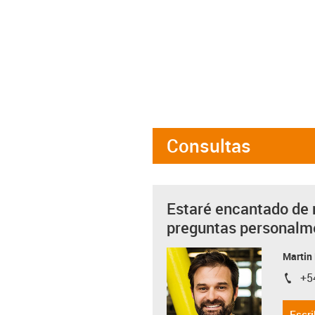
Consultas
Estaré encantado de 
preguntas personalm
Martin
+5
igus-i
Escri