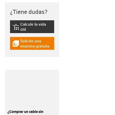
¿Tiene dudas?
Calcule la vida
igus-icon-lebensdauerrechner
útil
Solicite una
igus-icon-gratismuster
muestra gratuita
¿Comprar un cable sin