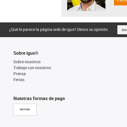
¿Qué le parece la página web de igus? Denos su opinión.
Enc
Sobre igus®
Sobre nosotros
Trabaje con nosotros
Prensa
Ferias
Nuestras formas de pago
FACTURA