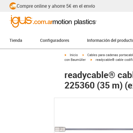
Compre online y ahorre 5€ en el envío
Tienda
Configuradores
Información del product
igus-icon-arrow-right
igus-icon-arrow-right
Inicio
Cables para cadenas portacab
igus-icon-arrow-right
con Baumüller
readycable® cable codifi
readycable® cabl
225360 (35 m) (ex