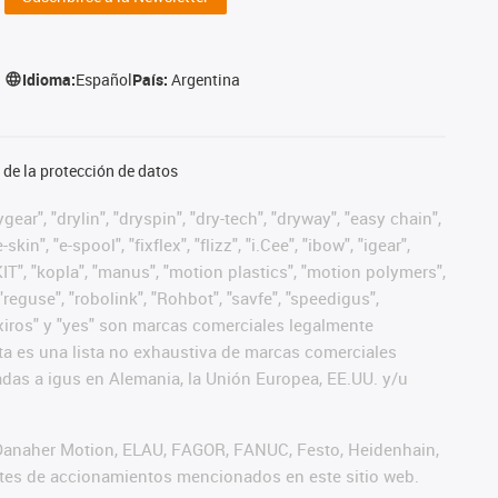
Idioma:
Español
País:
Argentina
de la protección de datos
ear", "drylin", "dryspin", "dry-tech", "dryway", "easy chain",
", "e-spool", "fixflex", "flizz", "i.Cee", "ibow", "igear",
eKIT", "kopla", "manus", "motion plastics", "motion polymers",
"reguse", "robolink", "Rohbot", "savfe", "speedigus",
", "xiros" y "yes" son marcas comerciales legalmente
a es una lista no exhaustiva de marcas comerciales
das a igus en Alemania, la Unión Europea, EE.UU. y/u
 Danaher Motion, ELAU, FAGOR, FANUC, Festo, Heidenhain,
antes de accionamientos mencionados en este sitio web.