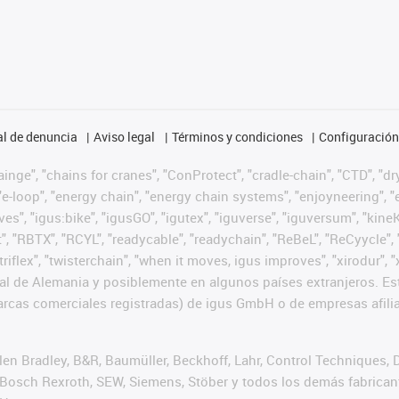
l de denuncia
Aviso legal
Términos y condiciones
Configuración 
nge", "chains for cranes", "ConProtect", "cradle-chain", "CTD", "dryg
-loop", "energy chain", "energy chain systems", "enjoyneering", "e-skin
ves", "igus:bike", "igusGO", "igutex", "iguverse", "iguversum", "kin
t", "RBTX", "RCYL", "readycable", "readychain", "ReBeL", "ReCyycle", 
 "triflex", "twisterchain", "when it moves, igus improves", "xirodur
l de Alemania y posiblemente en algunos países extranjeros. Est
cas comerciales registradas) de igus GmbH o de empresas afilia
n Bradley, B&R, Baumüller, Beckhoff, Lahr, Control Techniques,
er, Bosch Rexroth, SEW, Siemens, Stöber y todos los demás fabric