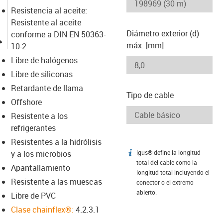
Resistencia al aceite:
Resistente al aceite
Diámetro exterior (d)
conforme a DIN EN 50363-
igus-icon-lupe
máx. [mm]
10-2
Libre de halógenos
Libre de siliconas
Retardante de llama
Tipo de cable
Offshore
Resistente a los
refrigerantes
Resistentes a la hidrólisis
y a los microbios
igus® define la longitud
igus-icon-info
total del cable como la
Apantallamiento
longitud total incluyendo el
Resistente a las muescas
conector o el extremo
abierto.
Libre de PVC
Clase chainflex®:
4.2.3.1