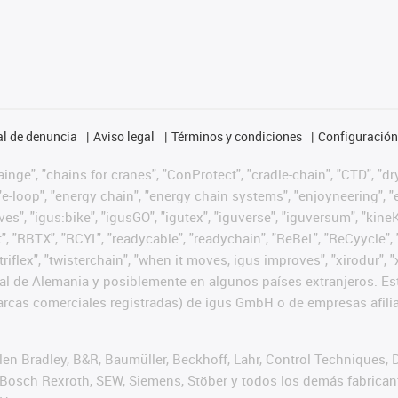
l de denuncia
Aviso legal
Términos y condiciones
Configuración 
nge", "chains for cranes", "ConProtect", "cradle-chain", "CTD", "dryg
-loop", "energy chain", "energy chain systems", "enjoyneering", "e-skin
ves", "igus:bike", "igusGO", "igutex", "iguverse", "iguversum", "kin
t", "RBTX", "RCYL", "readycable", "readychain", "ReBeL", "ReCyycle", 
 "triflex", "twisterchain", "when it moves, igus improves", "xirodur
l de Alemania y posiblemente en algunos países extranjeros. Est
cas comerciales registradas) de igus GmbH o de empresas afilia
n Bradley, B&R, Baumüller, Beckhoff, Lahr, Control Techniques,
er, Bosch Rexroth, SEW, Siemens, Stöber y todos los demás fabric