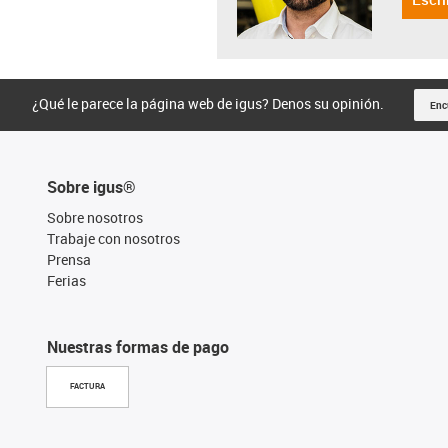
¿Qué le parece la página web de igus? Denos su opinión.
Enc
Sobre igus®
Sobre nosotros
Trabaje con nosotros
Prensa
Ferias
Nuestras formas de pago
FACTURA