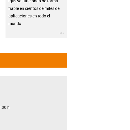
igus ya funcionan de forma
fiable en cientos de miles de
aplicaciones en todo el
mundo.
igus-icon-3arrow
8:00 h