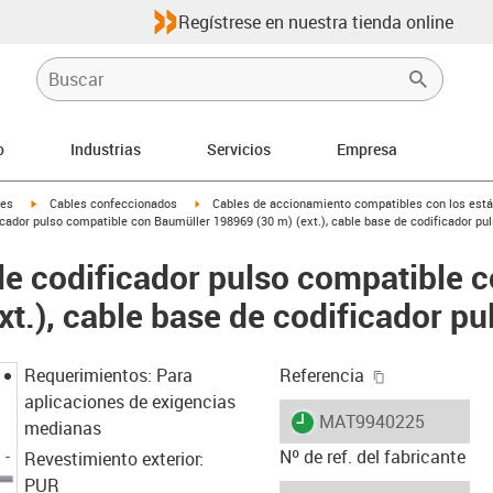
Regístrese en nuestra tienda online
o
Industrias
Servicios
Empresa
igus-icon-arrow-right
igus-icon-arrow-right
les
Cables confeccionados
Cables de accionamiento compatibles con los está
cador pulso compatible con Baumüller 198969 (30 m) (ext.), cable base de codificador pu
e codificador pulso compatible 
t.), cable base de codificador pu
igus-icon-cop
Requerimientos: Para
Referencia
aplicaciones de exigencias
igus-icon-lieferzeit
MAT9940225
medianas
Nº de ref. del fabricante
Revestimiento exterior:
PUR