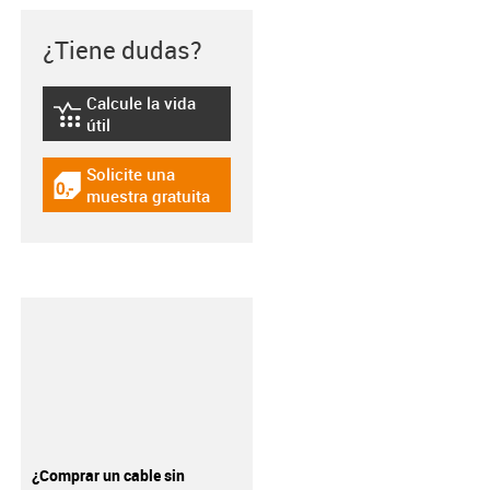
¿Tiene dudas?
Calcule la vida
igus-icon-lebensdauerrechner
útil
Solicite una
igus-icon-gratismuster
muestra gratuita
¿Comprar un cable sin