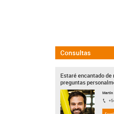
Consultas
Estaré encantado de 
preguntas personalm
Martin
+5
igus-i
Escri