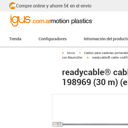
Compre online y ahorre 5€ en el envío
Tienda
Configuradores
Información del product
igus-icon-arrow-right
igus-icon-arrow-right
Inicio
Cables para cadenas portacab
igus-icon-arrow-right
con Baumüller
readycable® cable codifi
readycable® cabl
198969 (30 m) (ex