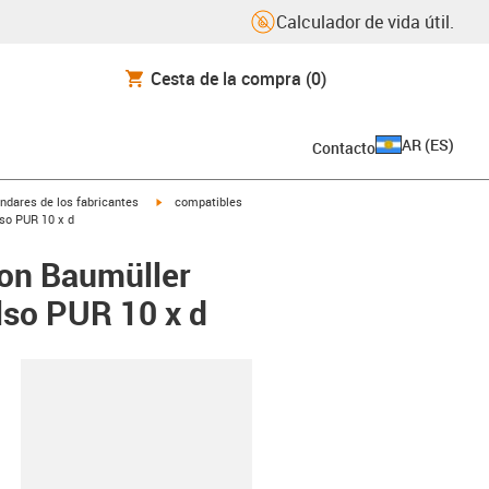
Calculador de vida útil.
Cesta de la compra
(0)
AR
(
ES
)
Contacto
igus-icon-arrow-right
ndares de los fabricantes
compatibles
lso PUR 10 x d
con Baumüller
lso PUR 10 x d
y-clipboard