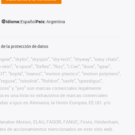
Idioma:
Español
País:
Argentina
de la protección de datos
ear", "drylin", "dryspin", "dry-tech", "dryway", "easy chain",
", "e-spool", "fixflex", "flizz", "i.Cee", "ibow", "igear",
eKIT", "kopla", "manus", "motion plastics", "motion polymers",
"reguse", "robolink", "Rohbot", "savfe", "speedigus",
", "xiros" y "yes" son marcas comerciales legalmente
a es una lista no exhaustiva de marcas comerciales
das a igus en Alemania, la Unión Europea, EE.UU. y/u
 Danaher Motion, ELAU, FAGOR, FANUC, Festo, Heidenhain,
antes de accionamientos mencionados en este sitio web.