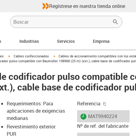
Regístrese en nuestra tienda online
o
Industrias
Servicios
Empresa
igus-icon-arrow-right
igus-icon-arrow-right
les
Cables confeccionados
Cables de accionamiento compatibles con los está
cador pulso compatible con Baumüller 198968 (25 m) (ext.), cable base de codificador pu
e codificador pulso compatible 
t.), cable base de codificador pu
igus-icon-cop
Requerimientos: Para
Referencia
aplicaciones de exigencias
igus-icon-lieferzeit
MAT9940224
medianas
Nº de ref. del fabricante
Revestimiento exterior:
PUR