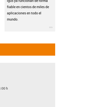
igus ya funcionan de forma
fiable en cientos de miles de
aplicaciones en todo el
mundo.
igus-icon-3arrow
8:00 h