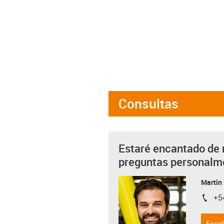
Consultas
Estaré encantado de 
preguntas personalm
Martin
+5
igus-i
Escri