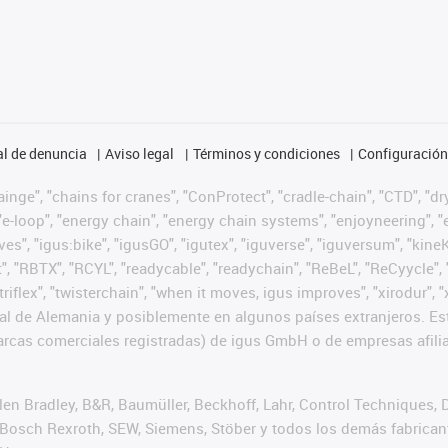
l de denuncia
Aviso legal
Términos y condiciones
Configuración 
nge", "chains for cranes", "ConProtect", "cradle-chain", "CTD", "dryg
-loop", "energy chain", "energy chain systems", "enjoyneering", "e-skin
ves", "igus:bike", "igusGO", "igutex", "iguverse", "iguversum", "kin
t", "RBTX", "RCYL", "readycable", "readychain", "ReBeL", "ReCyycle", 
 "triflex", "twisterchain", "when it moves, igus improves", "xirodur
l de Alemania y posiblemente en algunos países extranjeros. Est
cas comerciales registradas) de igus GmbH o de empresas afilia
n Bradley, B&R, Baumüller, Beckhoff, Lahr, Control Techniques,
er, Bosch Rexroth, SEW, Siemens, Stöber y todos los demás fabric