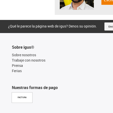
¿Qué le parece la página web de igus? Denos su opinión.
Enc
Sobre igus®
Sobre nosotros
Trabaje con nosotros
Prensa
Ferias
Nuestras formas de pago
FACTURA