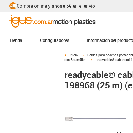
Compre online y ahorre 5€ en el envío
Tienda
Configuradores
Información del product
igus-icon-arrow-right
igus-icon-arrow-right
Inicio
Cables para cadenas portacab
igus-icon-arrow-right
con Baumüller
readycable® cable codifi
readycable® cabl
198968 (25 m) (ex