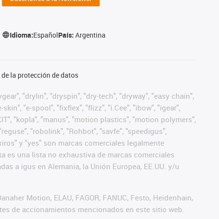
Idioma:
Español
País:
Argentina
de la protección de datos
ear", "drylin", "dryspin", "dry-tech", "dryway", "easy chain",
", "e-spool", "fixflex", "flizz", "i.Cee", "ibow", "igear",
eKIT", "kopla", "manus", "motion plastics", "motion polymers",
"reguse", "robolink", "Rohbot", "savfe", "speedigus",
", "xiros" y "yes" son marcas comerciales legalmente
a es una lista no exhaustiva de marcas comerciales
das a igus en Alemania, la Unión Europea, EE.UU. y/u
 Danaher Motion, ELAU, FAGOR, FANUC, Festo, Heidenhain,
antes de accionamientos mencionados en este sitio web.