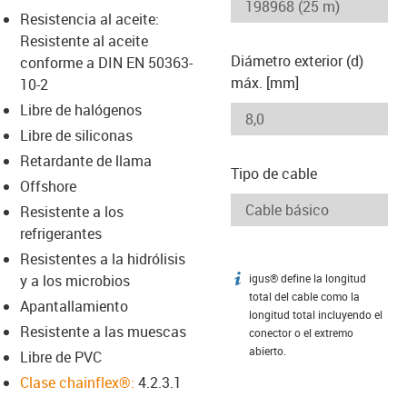
-icon-lupe
-icon-lupe
Resistencia al aceite:
Resistente al aceite
Diámetro exterior (d)
conforme a DIN EN 50363-
máx. [mm]
10-2
Libre de halógenos
Libre de siliconas
Retardante de llama
Tipo de cable
Offshore
Resistente a los
refrigerantes
Resistentes a la hidrólisis
y a los microbios
igus® define la longitud
igus-icon-info
total del cable como la
Apantallamiento
longitud total incluyendo el
Resistente a las muescas
conector o el extremo
abierto.
Libre de PVC
Clase chainflex®:
4.2.3.1