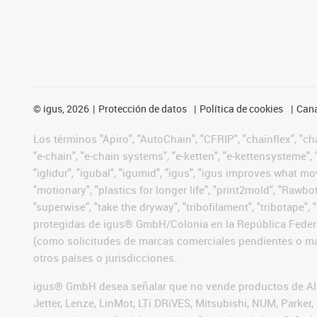
©
igus, 2026
Protección de datos
Política de cookies
Cana
Los términos "Apiro", "AutoChain", "CFRIP", "chainflex", "chai
"e-chain", "e-chain systems", "e-ketten", "e-kettensysteme", "e
"iglidur", "igubal", "igumid", "igus", "igus improves what mo
"motionary", "plastics for longer life", "print2mold", "Rawbo
"superwise", "take the dryway", "tribofilament", "tribotape",
protegidas de igus® GmbH/Colonia en la República Federa
(como solicitudes de marcas comerciales pendientes o mar
otros países o jurisdicciones.
igus® GmbH desea señalar que no vende productos de Alle
Jetter, Lenze, LinMot, LTi DRiVES, Mitsubishi, NUM, Park