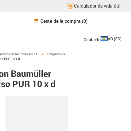
Calculador de vida útil.
Cesta de la compra
(0)
AR
(
ES
)
Contacto
igus-icon-arrow-right
ndares de los fabricantes
compatibles
lso PUR 10 x d
con Baumüller
lso PUR 10 x d
y-clipboard