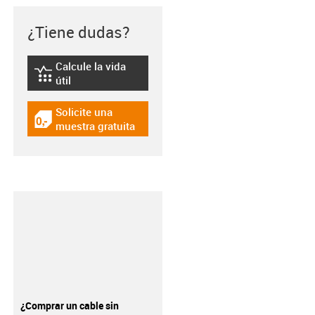
¿Tiene dudas?
Calcule la vida
igus-icon-lebensdauerrechner
útil
Solicite una
igus-icon-gratismuster
muestra gratuita
¿Comprar un cable sin