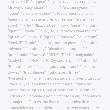
chain", "CTD", "drygear", "drylin", "dryspin", "dry-tech",
"dryway", "easy chain", "e-chain", "e-chain systems", "e-
ketten", "e-kettensysteme", "e-loop", "energy chain",
"energy chain systems", "enjoyneering", "e-skin", "e-
spool", "fixflex", "flizz", "i.Cee", "ibow", "igear", "iglidur",
"igubal", "igumid", "igus", "igus improves what moves",
"igus:bike", "igusGO", "igutex", "iguverse", "iguversum",
"kineKIT", "kopla", "manus", "motion plastics", "motion
polymers", "motionary", "plastics for longer life",
"print2mold", "Rawbot", "RBTX", "RCYL", "readycable",
"readychain", "ReBeL", "ReCyycle", "reguse", "robolink",
"Rohbot", "savfe", "speedigus", "superwise", "take the
dryway", "tribofilament", "tribotape", "triflex",
"twisterchain", "when it moves, igus improves", "xirodur",
"xiros" y "yes" son marcas comerciales legalmente
protegidas de igus® GmbH/Colonia en la República
Federal de Alemania y posiblemente en algunos países
extranjeros. Esta es una lista no exhaustiva de marcas
comerciales (como solicitudes de marcas comerciales