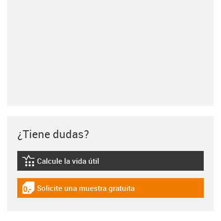
¿Tiene dudas?
Calcule la vida útil
igus-icon-lebensdauerrechner
Solicite una muestra gratuita
igus-icon-gratismuster