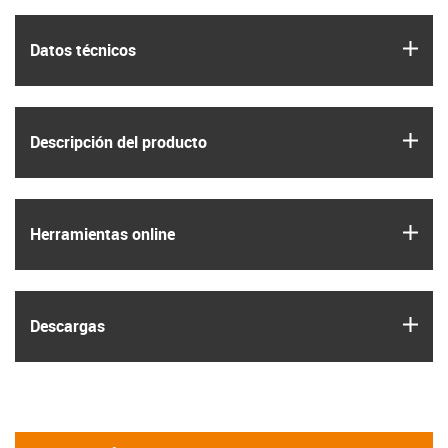
igus
Datos técnicos
igus
Descripción del producto
igus
Herramientas online
igus
Descargas