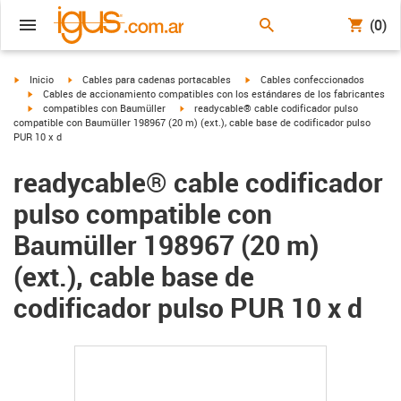
(0)
igus-icon-arrow-right
igus-icon-arrow-right
igus-icon-arrow-right
Inicio
Cables para cadenas portacables
Cables confeccionados
igus-icon-arrow-right
Cables de accionamiento compatibles con los estándares de los fabricantes
igus-icon-arrow-right
igus-icon-arrow-right
compatibles con Baumüller
readycable® cable codificador pulso
compatible con Baumüller 198967 (20 m) (ext.), cable base de codificador pulso
PUR 10 x d
readycable® cable codificador
pulso compatible con
Baumüller 198967 (20 m)
(ext.), cable base de
codificador pulso PUR 10 x d