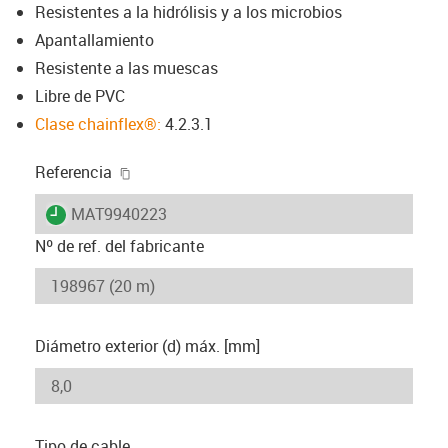
Resistentes a la hidrólisis y a los microbios
Apantallamiento
Resistente a las muescas
Libre de PVC
Clase chainflex®:
4.2.3.1
igus-icon-copy-clipboard
Referencia
igus-icon-lieferzeit
MAT9940223
Nº de ref. del fabricante
Diámetro exterior (d) máx. [mm]
Tipo de cable