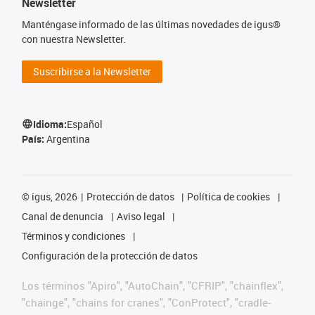
Newsletter
Manténgase informado de las últimas novedades de igus®
con nuestra Newsletter.
Suscribirse a la Newsletter
Idioma:
Español
País:
Argentina
©
igus, 2026
Protección de datos
Política de cookies
Canal de denuncia
Aviso legal
Términos y condiciones
Configuración de la protección de datos
Los términos "Apiro", "AutoChain", "CFRIP", "chainflex",
"chainge", "chains for cranes", "ConProtect", "cradle-