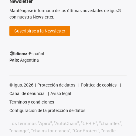
Newsletter
Manténgase informado de las últimas novedades de igus®
con nuestra Newsletter.
Suscribirse a la Newsletter
Idioma:
Español
País:
Argentina
©
igus, 2026
Protección de datos
Política de cookies
Canal de denuncia
Aviso legal
Términos y condiciones
Configuración de la protección de datos
Los términos "Apiro", "AutoChain", "CFRIP", "chainflex",
"chainge", "chains for cranes", "ConProtect", "cradle-