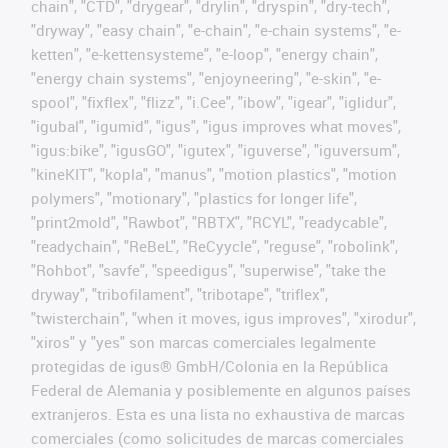
chain", "CTD", "drygear", "drylin", "dryspin", "dry-tech",
"dryway", "easy chain", "e-chain", "e-chain systems", "e-
ketten", "e-kettensysteme", "e-loop", "energy chain",
"energy chain systems", "enjoyneering", "e-skin", "e-
spool", "fixflex", "flizz", "i.Cee", "ibow", "igear", "iglidur",
"igubal", "igumid", "igus", "igus improves what moves",
"igus:bike", "igusGO", "igutex", "iguverse", "iguversum",
"kineKIT", "kopla", "manus", "motion plastics", "motion
polymers", "motionary", "plastics for longer life",
"print2mold", "Rawbot", "RBTX", "RCYL", "readycable",
"readychain", "ReBeL", "ReCyycle", "reguse", "robolink",
"Rohbot", "savfe", "speedigus", "superwise", "take the
dryway", "tribofilament", "tribotape", "triflex",
"twisterchain", "when it moves, igus improves", "xirodur",
"xiros" y "yes" son marcas comerciales legalmente
protegidas de igus® GmbH/Colonia en la República
Federal de Alemania y posiblemente en algunos países
extranjeros. Esta es una lista no exhaustiva de marcas
comerciales (como solicitudes de marcas comerciales