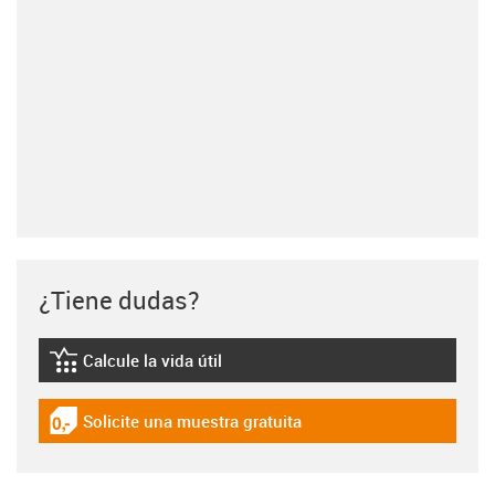
¿Tiene dudas?
Calcule la vida útil
igus-icon-lebensdauerrechner
Solicite una muestra gratuita
igus-icon-gratismuster