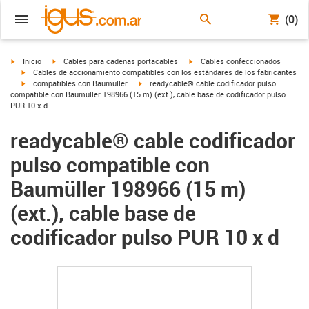
(0)
igus-icon-arrow-right
igus-icon-arrow-right
igus-icon-arrow-right
Inicio
Cables para cadenas portacables
Cables confeccionados
igus-icon-arrow-right
Cables de accionamiento compatibles con los estándares de los fabricantes
igus-icon-arrow-right
igus-icon-arrow-right
compatibles con Baumüller
readycable® cable codificador pulso
compatible con Baumüller 198966 (15 m) (ext.), cable base de codificador pulso
PUR 10 x d
readycable® cable codificador
pulso compatible con
Baumüller 198966 (15 m)
(ext.), cable base de
codificador pulso PUR 10 x d