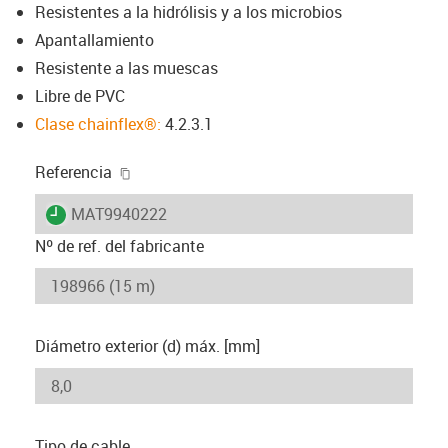
Resistentes a la hidrólisis y a los microbios
Apantallamiento
Resistente a las muescas
Libre de PVC
Clase chainflex®:
4.2.3.1
igus-icon-copy-clipboard
Referencia
igus-icon-lieferzeit
MAT9940222
Nº de ref. del fabricante
Diámetro exterior (d) máx. [mm]
Tipo de cable