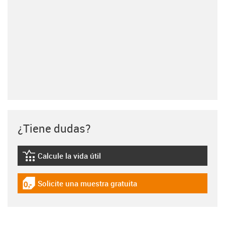
¿Tiene dudas?
Calcule la vida útil
igus-icon-lebensdauerrechner
Solicite una muestra gratuita
igus-icon-gratismuster