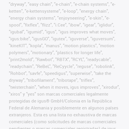
"dryway", "easy chain", "e-chain", "e-chain systems", "e-
ketten", "e-kettensysteme", "e-loop", "energy chain",
"energy chain systems", "enjoyneering", "e-skin", "e-
spool", "fixflex", "flizz", "i.Cee", "ibow", "igear", "iglidur",
"igubal", "igumid", "igus", "igus improves what moves",
"igus:bike", "igusGO", "igutex", "iguverse", "iguversum",
"kineKIT", "kopla", "manus", "motion plastics", "motion
polymers", "motionary", "plastics for longer life",
"print2mold", "Rawbot", "RBTX", "RCYL", "readycable",
"readychain", "ReBeL", "ReCyycle", "reguse", "robolink",
"Rohbot", "savfe", "speedigus", "superwise", "take the
dryway", "tribofilament", "tribotape", "triflex",
"twisterchain", "when it moves, igus improves", "xirodur",
"xiros" y "yes" son marcas comerciales legalmente
protegidas de igus® GmbH/Colonia en la República
Federal de Alemania y posiblemente en algunos países
extranjeros. Esta es una lista no exhaustiva de marcas
comerciales (como solicitudes de marcas comerciales
pendientes o marcas comerciales registradas) de igus