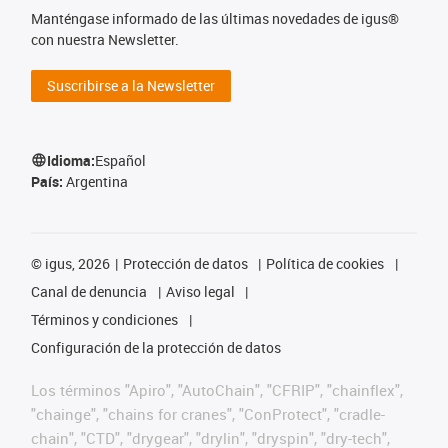
Manténgase informado de las últimas novedades de igus®
con nuestra Newsletter.
Suscribirse a la Newsletter
Idioma:
Español
País:
Argentina
©
igus, 2026
Protección de datos
Política de cookies
Canal de denuncia
Aviso legal
Términos y condiciones
Configuración de la protección de datos
Los términos "Apiro", "AutoChain", "CFRIP", "chainflex",
"chainge", "chains for cranes", "ConProtect", "cradle-
chain", "CTD", "drygear", "drylin", "dryspin", "dry-tech",