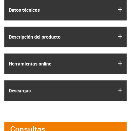
igus
Datos técnicos
igus
Descripción del producto
igus
Herramientas online
igus
Descargas
Consultas