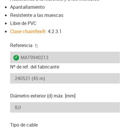
Apantallamiento
Resistente a las muescas
Libre de PVC
Clase chainflex®:
4.2.3.1
igus-icon-copy-clipboard
Referencia
igus-icon-lieferzeit
MAT9940213
Nº de ref. del fabricante
Diámetro exterior (d) máx. [mm]
Tipo de cable