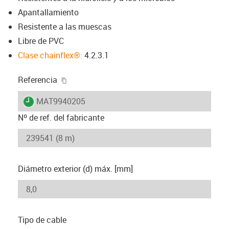
Apantallamiento
Resistente a las muescas
Libre de PVC
Clase chainflex®:
4.2.3.1
igus-icon-copy-clipboard
Referencia
igus-icon-lieferzeit
MAT9940205
Nº de ref. del fabricante
Diámetro exterior (d) máx. [mm]
Tipo de cable