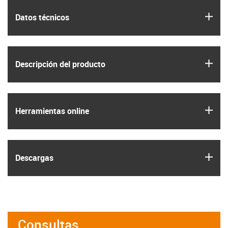
igus
Datos técnicos
igus
Descripción del producto
igus
Herramientas online
igus
Descargas
Consultas