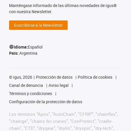
Manténgase informado de las últimas novedades de igus®
con nuestra Newsletter.
Suscribirse a la Newsletter
Idioma:
Español
País:
Argentina
©
igus, 2026
Protección de datos
Política de cookies
Canal de denuncia
Aviso legal
Términos y condiciones
Configuración de la protección de datos
Los términos "Apiro", "AutoChain", "CFRIP", "chainflex",
"chainge", "chains for cranes", "ConProtect", "cradle-
chain", "CTD", "drygear", "drylin", "dryspin", "dry-tech",