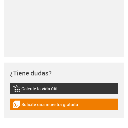
¿Tiene dudas?
Calcule la vida útil
igus-icon-lebensdauerrechner
Solicite una muestra gratuita
igus-icon-gratismuster