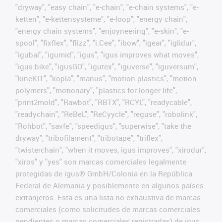
"dryway", "easy chain", "e-chain", "e-chain systems", "e-
ketten", "e-kettensysteme", "e-loop", "energy chain",
"energy chain systems", "enjoyneering", "e-skin", "e-
spool", "fixflex", "flizz", "i.Cee", "ibow", "igear", "iglidur",
"igubal", "igumid", "igus", "igus improves what moves",
"igus:bike", "igusGO", "igutex", "iguverse", "iguversum",
"kineKIT", "kopla", "manus", "motion plastics", "motion
polymers", "motionary", "plastics for longer life",
"print2mold", "Rawbot", "RBTX", "RCYL", "readycable",
"readychain", "ReBeL", "ReCyycle", "reguse", "robolink",
"Rohbot", "savfe", "speedigus", "superwise", "take the
dryway", "tribofilament", "tribotape", "triflex",
"twisterchain", "when it moves, igus improves", "xirodur",
"xiros" y "yes" son marcas comerciales legalmente
protegidas de igus® GmbH/Colonia en la República
Federal de Alemania y posiblemente en algunos países
extranjeros. Esta es una lista no exhaustiva de marcas
comerciales (como solicitudes de marcas comerciales
pendientes o marcas comerciales registradas) de igus