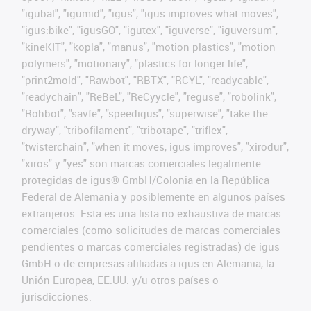
"igubal", "igumid", "igus", "igus improves what moves",
"igus:bike", "igusGO", "igutex", "iguverse", "iguversum",
"kineKIT", "kopla", "manus", "motion plastics", "motion
polymers", "motionary", "plastics for longer life",
"print2mold", "Rawbot", "RBTX", "RCYL", "readycable",
"readychain", "ReBeL", "ReCyycle", "reguse", "robolink",
"Rohbot", "savfe", "speedigus", "superwise", "take the
dryway", "tribofilament", "tribotape", "triflex",
"twisterchain", "when it moves, igus improves", "xirodur",
"xiros" y "yes" son marcas comerciales legalmente
protegidas de igus® GmbH/Colonia en la República
Federal de Alemania y posiblemente en algunos países
extranjeros. Esta es una lista no exhaustiva de marcas
comerciales (como solicitudes de marcas comerciales
pendientes o marcas comerciales registradas) de igus
GmbH o de empresas afiliadas a igus en Alemania, la
Unión Europea, EE.UU. y/u otros países o
jurisdicciones.