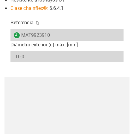
Clase chainflex®:
6.6.4.1
igus-icon-copy-clipboard
Referencia
igus-icon-lieferzeit
MAT9923910
Diámetro exterior (d) máx. [mm]