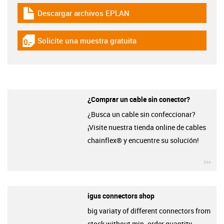
Descargar archivos EPLAN
igus-icon-download-plan
Solicite una muestra gratuita
igus-icon-gratismuster
¿Comprar un cable sin conector?
¿Busca un cable sin confeccionar?
¡Visite nuestra tienda online de cables
chainflex® y encuentre su solución!
igu
igus connectors shop
big variaty of different connectors from
stock without min. order quantity