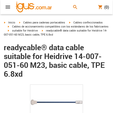
(0)
igus-icon-arrow-right
igus-icon-arrow-right
igus-icon-arrow-right
Inicio
Cables para cadenas portacables
Cables confeccionados
igus-icon-arrow-right
Cables de accionamiento compatibles con los estándares de los fabricantes
igus-icon-arrow-right
igus-icon-arrow-right
suitable for Heidrive
readycable® data cable suitable for Heidrive 14-
007-051-60 M23, basic cable, TPE 6.8xd
readycable® data cable
suitable for Heidrive 14-007-
051-60 M23, basic cable, TPE
6.8xd