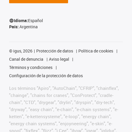
Idioma:
Español
País:
Argentina
©
igus, 2026
Protección de datos
Política de cookies
Canal de denuncia
Aviso legal
Términos y condiciones
Configuración de la protección de datos
Los términos "Apiro", "AutoChain", "CFRIP", "chainflex",
"chainge", "chains for cranes", "ConProtect", "cradle-
chain", "CTD", "drygear", "drylin", "dryspin", "dry-tech",
"dryway", "easy chain", "e-chain", "e-chain systems", "e-
ketten", "e-kettensysteme", "e-loop", "energy chain",
"energy chain systems", "enjoyneering", "e-skin", "e-
spool", "fixflex", "flizz", "i.Cee", "ibow", "igear", "iglidur",