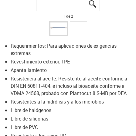
igus-icon-lupe
igus-icon-lupe
1 de 2
Requerimientos: Para aplicaciones de exigencias
extremas
Revestimiento exterior: TPE
Apantallamiento
Resistencia al aceite: Resistente al aceite conforme a
DIN EN 60811-404, e incluso al bioaceite conforme a
VDMA 24568, probado con Plantocut 8 S-MB por DEA.
Resistentes a la hidrólisis y a los microbios
Libre de halógenos
Libre de siliconas
Libre de PVC
Resistente a los rayos UV