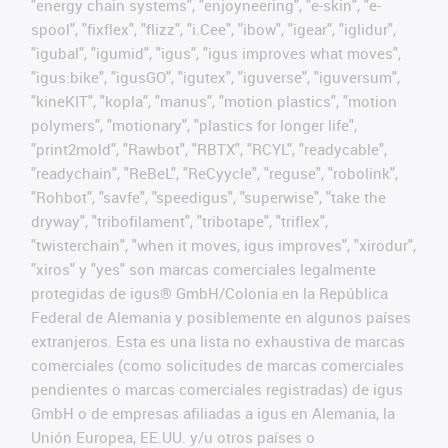
"energy chain systems", "enjoyneering", "e-skin", "e-
spool", "fixflex", "flizz", "i.Cee", "ibow", "igear", "iglidur",
"igubal", "igumid", "igus", "igus improves what moves",
"igus:bike", "igusGO", "igutex", "iguverse", "iguversum",
"kineKIT", "kopla", "manus", "motion plastics", "motion
polymers", "motionary", "plastics for longer life",
"print2mold", "Rawbot", "RBTX", "RCYL", "readycable",
"readychain", "ReBeL", "ReCyycle", "reguse", "robolink",
"Rohbot", "savfe", "speedigus", "superwise", "take the
dryway", "tribofilament", "tribotape", "triflex",
"twisterchain", "when it moves, igus improves", "xirodur",
"xiros" y "yes" son marcas comerciales legalmente
protegidas de igus® GmbH/Colonia en la República
Federal de Alemania y posiblemente en algunos países
extranjeros. Esta es una lista no exhaustiva de marcas
comerciales (como solicitudes de marcas comerciales
pendientes o marcas comerciales registradas) de igus
GmbH o de empresas afiliadas a igus en Alemania, la
Unión Europea, EE.UU. y/u otros países o