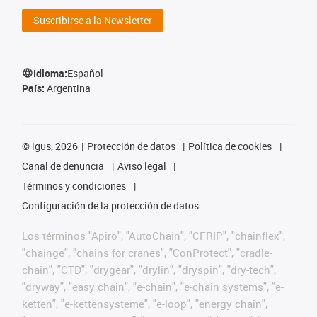
Suscribirse a la Newsletter
Idioma:
Español
País:
Argentina
©
igus, 2026
Protección de datos
Política de cookies
Canal de denuncia
Aviso legal
Términos y condiciones
Configuración de la protección de datos
Los términos "Apiro", "AutoChain", "CFRIP", "chainflex",
"chainge", "chains for cranes", "ConProtect", "cradle-
chain", "CTD", "drygear", "drylin", "dryspin", "dry-tech",
"dryway", "easy chain", "e-chain", "e-chain systems", "e-
ketten", "e-kettensysteme", "e-loop", "energy chain",