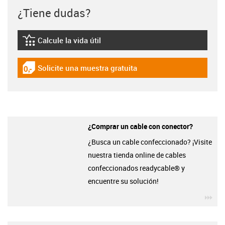
¿Tiene dudas?
Calcule la vida útil
igus-icon-lebensdauerrechner
Solicite una muestra gratuita
igus-icon-gratismuster
¿Comprar un cable con conector?
¿Busca un cable confeccionado? ¡Visite
nuestra tienda online de cables
confeccionados readycable® y
encuentre su solución!
igu