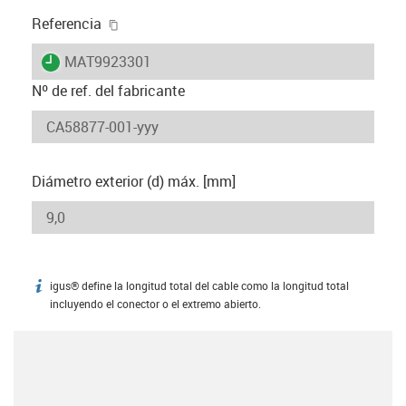
igus-icon-copy-clipboard
Referencia
igus-icon-lieferzeit
MAT9923301
Nº de ref. del fabricante
Diámetro exterior (d) máx. [mm]
igus® define la longitud total del cable como la longitud total
igus-icon-info
incluyendo el conector o el extremo abierto.