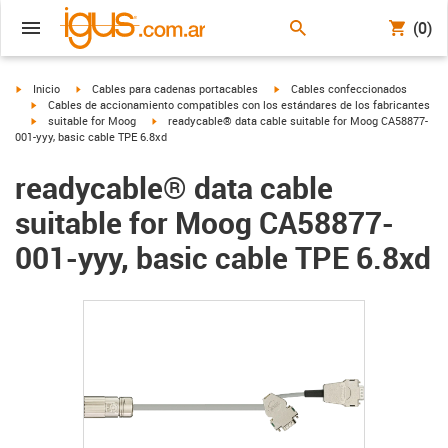
(0)
igus-icon-arrow-right
igus-icon-arrow-right
igus-icon-arrow-right
Inicio
Cables para cadenas portacables
Cables confeccionados
igus-icon-arrow-right
Cables de accionamiento compatibles con los estándares de los fabricantes
igus-icon-arrow-right
igus-icon-arrow-right
suitable for Moog
readycable® data cable suitable for Moog CA58877-
001-yyy, basic cable TPE 6.8xd
readycable® data cable
suitable for Moog CA58877-
001-yyy, basic cable TPE 6.8xd