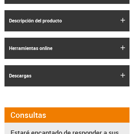
igus
Descripción del producto
igus
Herramientas online
igus
Descargas
Consultas
Estaré encantado de responder a sus