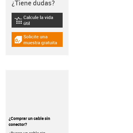
¿Tiene dudas?
Calcule la vida
igus-icon-lebensdauerrechner
útil
Solicite una
igus-icon-gratismuster
muestra gratuita
¿Comprar un cable sin
conector?