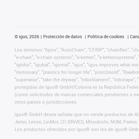
©
igus, 2026
Protección de datos
Política de cookies
Cana
Los términos "Apiro", "AutoChain", "CFRIP", "chainflex", "chai
"e-chain", "e-chain systems", "e-ketten", "e-kettensysteme", "e
"iglidur", "igubal", "igumid", "igus", "igus improves what mo
"motionary", "plastics for longer life", "print2mold", "Rawbo
"superwise", "take the dryway", "tribofilament", "tribotape",
protegidas de igus® GmbH/Colonia en la República Federa
(como solicitudes de marcas comerciales pendientes o mar
otros países o jurisdicciones.
igus® GmbH desea señalar que no vende productos de Alle
Jetter, Lenze, LinMot, LTi DRiVES, Mitsubishi, NUM, Park
Los productos ofrecidos por igus® son los de igus® Gmb