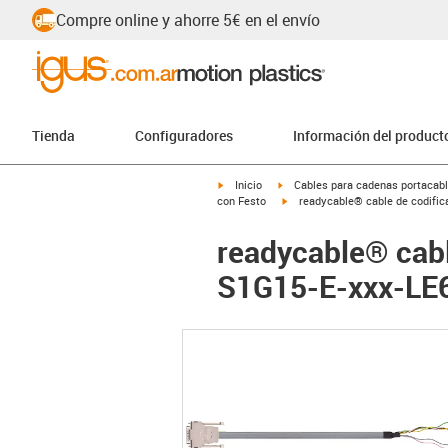
Compre online y ahorre 5€ en el envío
Tienda
Configuradores
Información del product
igus-icon-arrow-right
igus-icon-arrow-right
Inicio
Cables para cadenas portacab
igus-icon-arrow-right
con Festo
readycable® cable de codific
readycable® cabl
S1G15-E-xxx-LE6,