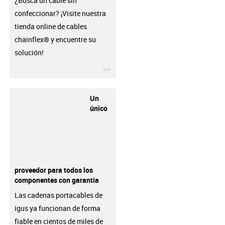
¿Busca un cable sin
confeccionar? ¡Visite nuestra
tienda online de cables
chainflex® y encuentre su
solución!
igus-icon-3arrow
Un
único
proveedor para todos los
componentes con garantía
Las cadenas portacables de
igus ya funcionan de forma
fiable en cientos de miles de