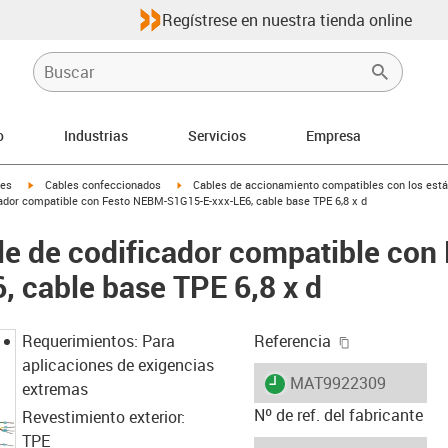
Regístrese en nuestra tienda online
o
Industrias
Servicios
Empresa
igus-icon-arrow-right
igus-icon-arrow-right
les
Cables confeccionados
Cables de accionamiento compatibles con los está
ador compatible con Festo NEBM-S1G15-E-xxx-LE6, cable base TPE 6,8 x d
e de codificador compatible con
 cable base TPE 6,8 x d
igus-icon-cop
Requerimientos: Para
Referencia
aplicaciones de exigencias
igus-icon-lieferzeit
MAT9922309
extremas
Nº de ref. del fabricante
Revestimiento exterior:
TPE