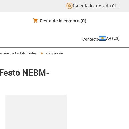
Calculador de vida útil.
Cesta de la compra
(0)
AR
(
ES
)
Contacto
igus-icon-arrow-right
ndares de los fabricantes
compatibles
 Festo NEBM-
y-clipboard