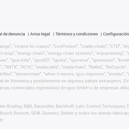
l de denuncia
Aviso legal
Términos y condiciones
Configuración 
nge", "chains for cranes", "ConProtect", "cradle-chain", "CTD", "dryg
-loop", "energy chain", "energy chain systems", "enjoyneering", "e-skin
ves", "igus:bike", "igusGO", "igutex", "iguverse", "iguversum", "kin
t", "RBTX", "RCYL", "readycable", "readychain", "ReBeL", "ReCyycle", 
 "triflex", "twisterchain", "when it moves, igus improves", "xirodur
l de Alemania y posiblemente en algunos países extranjeros. Est
cas comerciales registradas) de igus GmbH o de empresas afilia
n Bradley, B&R, Baumüller, Beckhoff, Lahr, Control Techniques,
er, Bosch Rexroth, SEW, Siemens, Stöber y todos los demás fabric
H.