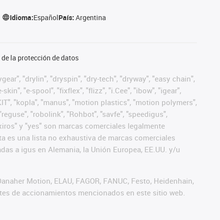
Idioma:
Español
País:
Argentina
de la protección de datos
ear", "drylin", "dryspin", "dry-tech", "dryway", "easy chain",
", "e-spool", "fixflex", "flizz", "i.Cee", "ibow", "igear",
eKIT", "kopla", "manus", "motion plastics", "motion polymers",
"reguse", "robolink", "Rohbot", "savfe", "speedigus",
", "xiros" y "yes" son marcas comerciales legalmente
a es una lista no exhaustiva de marcas comerciales
das a igus en Alemania, la Unión Europea, EE.UU. y/u
 Danaher Motion, ELAU, FAGOR, FANUC, Festo, Heidenhain,
antes de accionamientos mencionados en este sitio web.