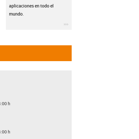
aplicaciones en todo el
mundo.
igus-icon-3arrow
8:00 h
8:00 h