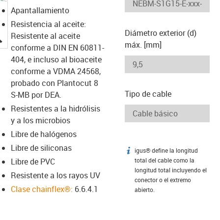
Apantallamiento
Resistencia al aceite:
Diámetro exterior (d)
igus-icon-lupe
Resistente al aceite
máx. [mm]
conforme a DIN EN 60811-
404, e incluso al bioaceite
conforme a VDMA 24568,
probado con Plantocut 8
Tipo de cable
S-MB por DEA.
Resistentes a la hidrólisis
y a los microbios
Libre de halógenos
Libre de siliconas
igus® define la longitud
igus-icon-info
Libre de PVC
total del cable como la
longitud total incluyendo el
Resistente a los rayos UV
conector o el extremo
Clase chainflex®:
6.6.4.1
abierto.