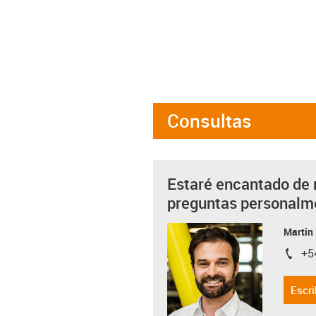
Consultas
Estaré encantado de 
preguntas personalm
Martin
+5
igus-i
Escri