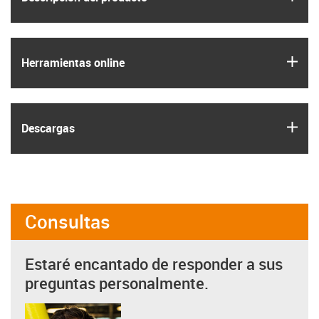
igus
Herramientas online
igus
Descargas
Consultas
Estaré encantado de responder a sus
preguntas personalmente.