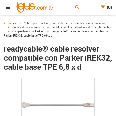
(0)
igus-icon-arrow-right
igus-icon-arrow-right
igus-icon-arrow-right
Inicio
Cables para cadenas portacables
Cables confeccionados
igus-icon-arrow-right
Cables de accionamiento compatibles con los estándares de los fabricantes
igus-icon-arrow-right
igus-icon-arrow-right
compatibles con Parker
readycable® cable resolver compatible con
Parker iREK32, cable base TPE 6,8 x d
readycable® cable resolver
compatible con Parker iREK32,
cable base TPE 6,8 x d