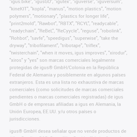
"igus:bike", "igusGO", "igutex", "iguverse", "iguversum",
"kineKIT", "kopla", "manus", "motion plastics", "motion
polymers", "motionary", "plastics for longer life",
"print2mold", "Rawbot", "RBTX", "RCYL", "readycable",
"readychain", "ReBeL", "ReCyycle", "reguse", "robolink",
"Rohbot", "savfe", "speedigus", "superwise", "take the
dryway", "tribofilament", "tribotape", "triflex",
"twisterchain", "when it moves, igus improves", "xirodur",
"xiros" y "yes" son marcas comerciales legalmente
protegidas de igus® GmbH/Colonia en la República
Federal de Alemania y posiblemente en algunos países
extranjeros. Esta es una lista no exhaustiva de marcas
comerciales (como solicitudes de marcas comerciales
pendientes o marcas comerciales registradas) de igus
GmbH o de empresas afiliadas a igus en Alemania, la
Unión Europea, EE.UU. y/u otros países o
jurisdicciones.
igus® GmbH desea señalar que no vende productos de