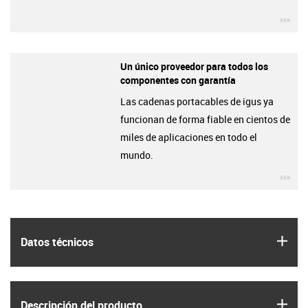
igu
Un único proveedor para todos los
componentes con garantía
Las cadenas portacables de igus ya
funcionan de forma fiable en cientos de
miles de aplicaciones en todo el
mundo.
igu
igus
Datos técnicos
igus
Descripción del producto