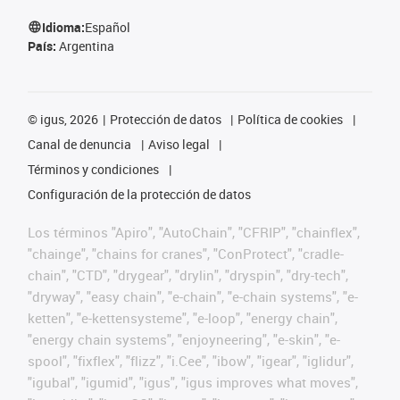
Idioma:
Español
País:
Argentina
©
igus, 2026
Protección de datos
Política de cookies
Canal de denuncia
Aviso legal
Términos y condiciones
Configuración de la protección de datos
Los términos "Apiro", "AutoChain", "CFRIP", "chainflex",
"chainge", "chains for cranes", "ConProtect", "cradle-
chain", "CTD", "drygear", "drylin", "dryspin", "dry-tech",
"dryway", "easy chain", "e-chain", "e-chain systems", "e-
ketten", "e-kettensysteme", "e-loop", "energy chain",
"energy chain systems", "enjoyneering", "e-skin", "e-
spool", "fixflex", "flizz", "i.Cee", "ibow", "igear", "iglidur",
"igubal", "igumid", "igus", "igus improves what moves",