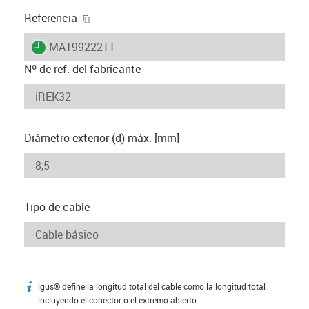
igus-icon-copy-clipboard
Referencia
igus-icon-lieferzeit
MAT9922211
Nº de ref. del fabricante
Diámetro exterior (d) máx. [mm]
Tipo de cable
igus® define la longitud total del cable como la longitud total
igus-icon-info
incluyendo el conector o el extremo abierto.