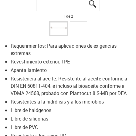
igus-icon-lupe
igus-icon-lupe
1 de 2
Requerimientos: Para aplicaciones de exigencias
extremas
Revestimiento exterior: TPE
Apantallamiento
Resistencia al aceite: Resistente al aceite conforme a
DIN EN 60811-404, e incluso al bioaceite conforme a
VDMA 24568, probado con Plantocut 8 S-MB por DEA.
Resistentes a la hidrólisis y a los microbios
Libre de halógenos
Libre de siliconas
Libre de PVC
Resistente a los rayos UV