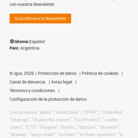
con nuestra Newsletter.
Suscribirse a la Newsletter
Idioma:
Español
País:
Argentina
©
igus, 2026
Protección de datos
Política de cookies
Canal de denuncia
Aviso legal
Términos y condiciones
Configuración de la protección de datos
Los términos "Apiro", "AutoChain", "CFRIP", "chainflex",
"chainge", "chains for cranes", "ConProtect", "cradle-
chain", "CTD", "drygear", "drylin", "dryspin", "dry-tech",
"dryway", "easy chain", "e-chain", "e-chain systems", "e-