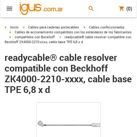
(0)
igus-icon-arrow-right
igus-icon-arrow-right
igus-icon-arrow-right
Inicio
Cables para cadenas portacables
Cables confeccionados
igus-icon-arrow-right
Cables de accionamiento compatibles con los estándares de los fabricantes
igus-icon-arrow-right
igus-icon-arrow-right
compatibles con Beckhoff
readycable® cable resolver compatible con
Beckhoff ZK4000-2210-xxxx, cable base TPE 6,8 x d
readycable® cable resolver
compatible con Beckhoff
ZK4000-2210-xxxx, cable base
TPE 6,8 x d