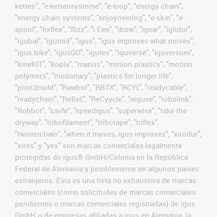
ketten", "e-kettensysteme", "e-loop", "energy chain",
"energy chain systems", "enjoyneering", "e-skin", "e-
spool", "fixflex", "flizz", "i.Cee", "ibow", "igear", "iglidur",
"igubal", "igumid", "igus", "igus improves what moves",
"igus:bike", "igusGO", "igutex", "iguverse", "iguversum",
"kineKIT", "kopla", "manus", "motion plastics", "motion
polymers", "motionary", "plastics for longer life",
"print2mold", "Rawbot", "RBTX", "RCYL", "readycable",
"readychain", "ReBeL", "ReCyycle", "reguse", "robolink",
"Rohbot", "savfe", "speedigus", "superwise", "take the
dryway", "tribofilament", "tribotape", "triflex",
"twisterchain", "when it moves, igus improves", "xirodur",
"xiros" y "yes" son marcas comerciales legalmente
protegidas de igus® GmbH/Colonia en la República
Federal de Alemania y posiblemente en algunos países
extranjeros. Esta es una lista no exhaustiva de marcas
comerciales (como solicitudes de marcas comerciales
pendientes o marcas comerciales registradas) de igus
GmbH o de empresas afiliadas a igus en Alemania, la