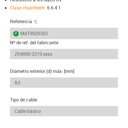
Clase chainflex®:
6.6.4.1
igus-icon-copy-clipboard
Referencia
igus-icon-lieferzeit
MAT9920303
Nº de ref. del fabricante
Diámetro exterior (d) máx. [mm]
Tipo de cable