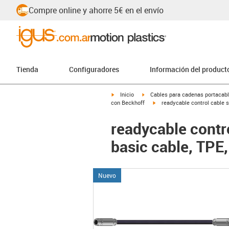
Compre online y ahorre 5€ en el envío
Tienda
Configuradores
Información del product
igus-icon-arrow-right
igus-icon-arrow-right
Inicio
Cables para cadenas portacab
igus-icon-arrow-right
con Beckhoff
readycable control cable s
readycable contr
basic cable, TPE,
Nuevo