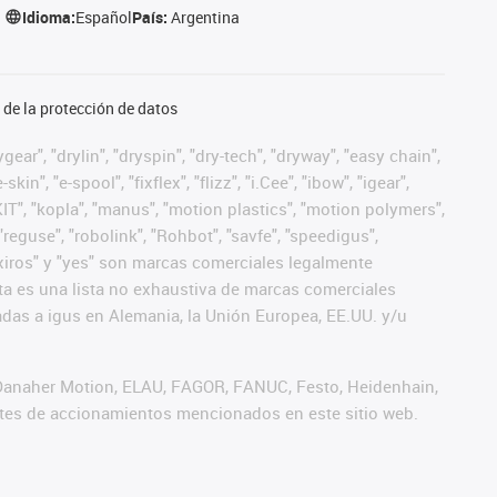
Idioma:
Español
País:
Argentina
de la protección de datos
ear", "drylin", "dryspin", "dry-tech", "dryway", "easy chain",
", "e-spool", "fixflex", "flizz", "i.Cee", "ibow", "igear",
eKIT", "kopla", "manus", "motion plastics", "motion polymers",
"reguse", "robolink", "Rohbot", "savfe", "speedigus",
", "xiros" y "yes" son marcas comerciales legalmente
a es una lista no exhaustiva de marcas comerciales
das a igus en Alemania, la Unión Europea, EE.UU. y/u
 Danaher Motion, ELAU, FAGOR, FANUC, Festo, Heidenhain,
antes de accionamientos mencionados en este sitio web.