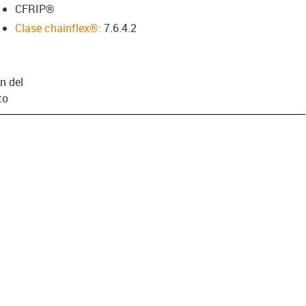
CFRIP®
Clase chainflex®:
7.6.4.2
n del
to