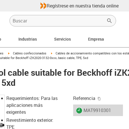
Regístrese en nuestra tienda online
o
Industrias
Servicios
Empresa
igus-icon-arrow-right
igus-icon-arrow-right
les
Cables confeccionados
Cables de accionamiento compatibles con los está
uitable for Beckhoff iZK2020-3132-0xxx, basic cable, TPE, 5xd
ol cable suitable for Beckhoff i
 5xd
igus-icon-cop
Requerimientos: Para las
Referencia
aplicaciones más
igus-icon-lieferzeit
MAT9910301
exigentes
Revestimiento exterior:
TPE