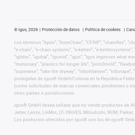
©
igus, 2026
Protección de datos
Política de cookies
Cana
Los términos "Apiro", "AutoChain", "CFRIP", "chainflex", "chai
"e-chain", "e-chain systems", "e-ketten", "e-kettensysteme", "e
"iglidur", "igubal", "igumid", "igus", "igus improves what mo
"motionary", "plastics for longer life", "print2mold", "Rawbo
"superwise", "take the dryway", "tribofilament", "tribotape",
protegidas de igus® GmbH/Colonia en la República Federa
(como solicitudes de marcas comerciales pendientes o mar
otros países o jurisdicciones.
igus® GmbH desea señalar que no vende productos de Alle
Jetter, Lenze, LinMot, LTi DRiVES, Mitsubishi, NUM, Park
Los productos ofrecidos por igus® son los de igus® Gmb