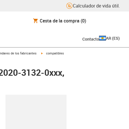
Calculador de vida útil.
Cesta de la compra
(0)
AR
(
ES
)
Contacto
igus-icon-arrow-right
ndares de los fabricantes
compatibles
ZK2020-3132-0xxx,
y-clipboard