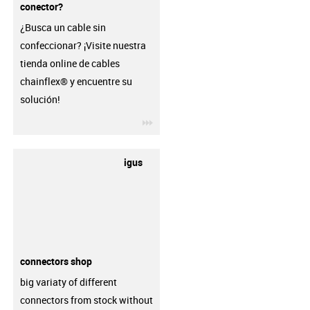
conector?
¿Busca un cable sin
confeccionar? ¡Visite nuestra
tienda online de cables
chainflex® y encuentre su
solución!
igus-icon-3arrow
igus
connectors shop
big variaty of different
connectors from stock without