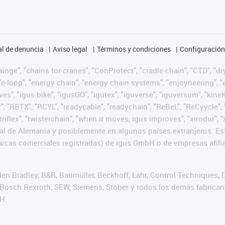
l de denuncia
Aviso legal
Términos y condiciones
Configuración 
nge", "chains for cranes", "ConProtect", "cradle-chain", "CTD", "dryg
-loop", "energy chain", "energy chain systems", "enjoyneering", "e-skin
ves", "igus:bike", "igusGO", "igutex", "iguverse", "iguversum", "kin
t", "RBTX", "RCYL", "readycable", "readychain", "ReBeL", "ReCyycle", 
 "triflex", "twisterchain", "when it moves, igus improves", "xirodur
l de Alemania y posiblemente en algunos países extranjeros. Est
cas comerciales registradas) de igus GmbH o de empresas afilia
n Bradley, B&R, Baumüller, Beckhoff, Lahr, Control Techniques,
er, Bosch Rexroth, SEW, Siemens, Stöber y todos los demás fabric
H.