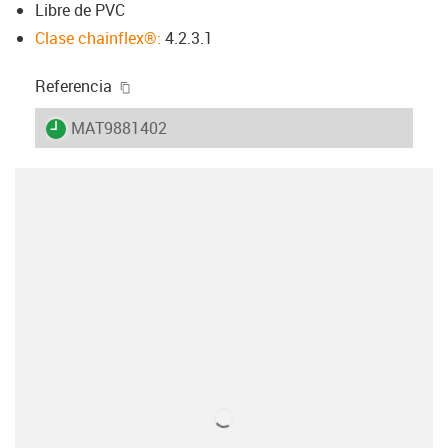
Libre de PVC
Clase chainflex®:
4.2.3.1
igus-icon-copy-clipboard
Referencia
igus-icon-lieferzeit
MAT9881402