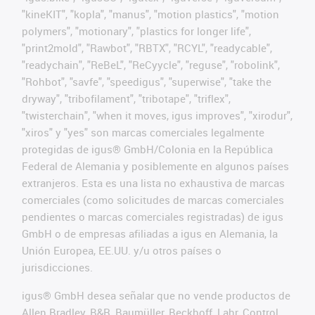
"kineKIT", "kopla", "manus", "motion plastics", "motion
polymers", "motionary", "plastics for longer life",
"print2mold", "Rawbot", "RBTX", "RCYL", "readycable",
"readychain", "ReBeL", "ReCyycle", "reguse", "robolink",
"Rohbot", "savfe", "speedigus", "superwise", "take the
dryway", "tribofilament", "tribotape", "triflex",
"twisterchain", "when it moves, igus improves", "xirodur",
"xiros" y "yes" son marcas comerciales legalmente
protegidas de igus® GmbH/Colonia en la República
Federal de Alemania y posiblemente en algunos países
extranjeros. Esta es una lista no exhaustiva de marcas
comerciales (como solicitudes de marcas comerciales
pendientes o marcas comerciales registradas) de igus
GmbH o de empresas afiliadas a igus en Alemania, la
Unión Europea, EE.UU. y/u otros países o
jurisdicciones.
igus® GmbH desea señalar que no vende productos de
Allen Bradley, B&R, Baumüller, Beckhoff, Lahr, Control