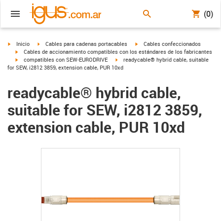
(0)
igus-icon-arrow-right
igus-icon-arrow-right
igus-icon-arrow-right
Inicio
Cables para cadenas portacables
Cables confeccionados
igus-icon-arrow-right
Cables de accionamiento compatibles con los estándares de los fabricantes
igus-icon-arrow-right
igus-icon-arrow-right
compatibles con SEW-EURODRIVE
readycable® hybrid cable, suitable
for SEW, i2812 3859, extension cable, PUR 10xd
readycable® hybrid cable,
suitable for SEW, i2812 3859,
extension cable, PUR 10xd