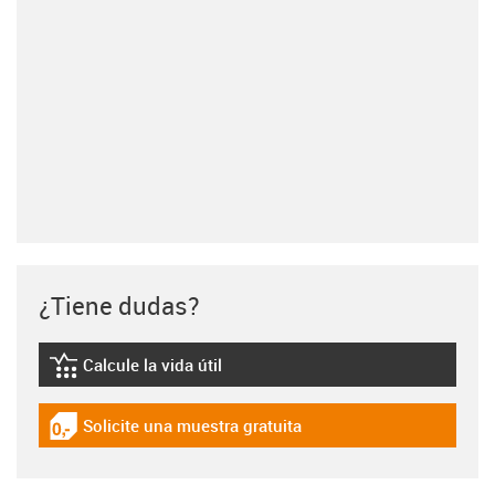
¿Tiene dudas?
Calcule la vida útil
igus-icon-lebensdauerrechner
Solicite una muestra gratuita
igus-icon-gratismuster