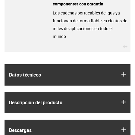
componentes con garantía
Las cadenas portacables de igus ya
funcionan de forma fiable en cientos de
miles de aplicaciones en todo el
mundo.
igu
igus
Datos técnicos
igus
Descripción del producto
igus
Descargas