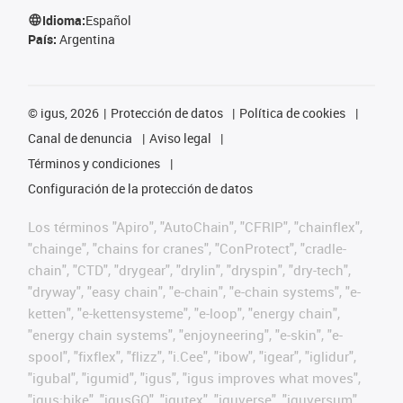
Idioma:
Español
País:
Argentina
©
igus, 2026
Protección de datos
Política de cookies
Canal de denuncia
Aviso legal
Términos y condiciones
Configuración de la protección de datos
Los términos "Apiro", "AutoChain", "CFRIP", "chainflex",
"chainge", "chains for cranes", "ConProtect", "cradle-
chain", "CTD", "drygear", "drylin", "dryspin", "dry-tech",
"dryway", "easy chain", "e-chain", "e-chain systems", "e-
ketten", "e-kettensysteme", "e-loop", "energy chain",
"energy chain systems", "enjoyneering", "e-skin", "e-
spool", "fixflex", "flizz", "i.Cee", "ibow", "igear", "iglidur",
"igubal", "igumid", "igus", "igus improves what moves",
"igus:bike", "igusGO", "igutex", "iguverse", "iguversum",