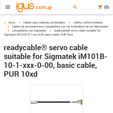
(0)
igus-icon-arrow-right
igus-icon-arrow-right
igus-icon-arrow-right
Inicio
Cables para cadenas portacables
Cables confeccionados
igus-icon-arrow-right
Cables de accionamiento compatibles con los estándares de los fabricantes
igus-icon-arrow-right
igus-icon-arrow-right
compatibles con Sigmatek
readycable® servo cable suitable for
Sigmatek iM101B-10-1-xxx-0-00, basic cable, PUR 10xd
readycable® servo cable
suitable for Sigmatek iM101B-
10-1-xxx-0-00, basic cable,
PUR 10xd