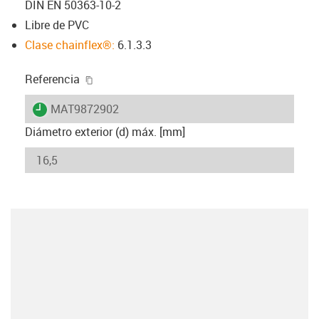
DIN EN 50363-10-2
Libre de PVC
Clase chainflex®:
6.1.3.3
igus-icon-copy-clipboard
Referencia
igus-icon-lieferzeit
MAT9872902
Diámetro exterior (d) máx. [mm]