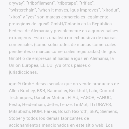
dryway", "tribofilament", "tribotape", "triflex",
"twisterchain", "when it moves, igus improves", "xirodur",
"xiros" y "yes" son marcas comerciales legalmente
protegidas de igus® GmbH/Colonia en la República
Federal de Alemania y posiblemente en algunos países
extranjeros. Esta es una lista no exhaustiva de marcas
comerciales (como solicitudes de marcas comerciales
pendientes o marcas comerciales registradas) de igus
GmbH o de empresas afiliadas a igus en Alemania, la
Unión Europea, EE.UU. y/u otros países o
jurisdicciones.
igus® GmbH desea señalar que no vende productos de
Allen Bradley, B&R, Baumüller, Beckhoff, Lahr, Control
Techniques, Danaher Motion, ELAU, FAGOR, FANUC,
Festo, Heidenhain, Jetter, Lenze, LinMot, LTi DRiVES,
Mitsubishi, NUM, Parker, Bosch Rexroth, SEW, Siemens,
Stöber y todos los demás fabricantes de
accionamientos mencionados en este sitio web. Los