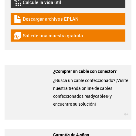
Calcule la vida útil
igus-icon-lebensdauerrechner
Descargar archivos EPLAN
igus-icon-download-plan
Solicite una muestra gratuita
igus-icon-gratismuster
¿Comprar un cable con conector?
¿Busca un cable confeccionado? ¡Visite
nuestra tienda online de cables
confeccionados readycable® y
encuentre su solución!
igu
Garantía de 4 años