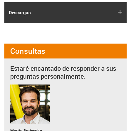
igus
Descargas
Consultas
Estaré encantado de responder a sus
preguntas personalmente.
Martin Borisenko