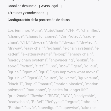
Canal de denuncia
Aviso legal
Términos y condiciones
Configuración de la protección de datos
Los términos "Apiro", "AutoChain", "CFRIP", "chainflex",
"chainge", "chains for cranes", "ConProtect", "cradle-
chain", "CTD", "drygear", "drylin", "dryspin", "dry-tech",
"dryway", "easy chain", "e-chain", "e-chain systems", "e-
ketten", "e-kettensysteme", "e-loop", "energy chain",
"energy chain systems", "enjoyneering", "e-skin", "e-
spool", "fixflex", "flizz", "i.Cee", "ibow", "igear", "iglidur",
"igubal", "igumid", "igus", "igus improves what moves",
"igus:bike", "igusGO", "igutex", "iguverse", "iguversum",
"kineKIT", "kopla", "manus", "motion plastics", "motion
polymers", "motionary", "plastics for longer life",
"print2mold", "Rawbot", "RBTX", "RCYL", "readycable",
"readychain", "ReBeL", "ReCyycle", "reguse", "robolink",
"Rohbot", "savfe", "speedigus", "superwise", "take the