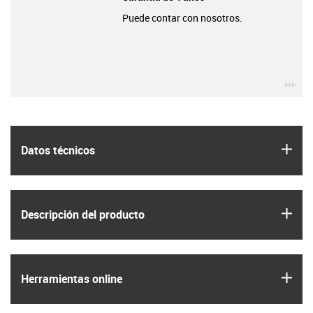
Puede contar con nosotros.
igu
igus
Datos técnicos
igus
Descripción del producto
igus
Herramientas online