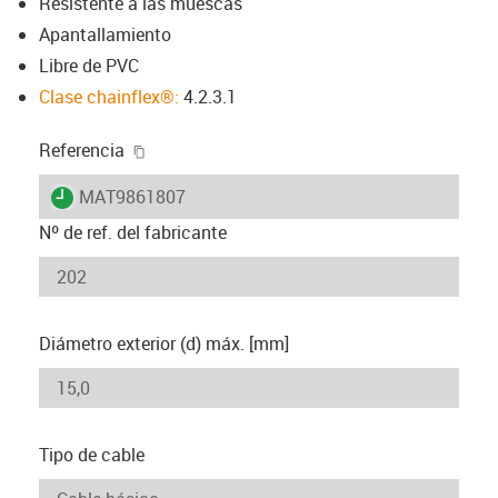
Resistente a las muescas
Apantallamiento
Libre de PVC
Clase chainflex®:
4.2.3.1
igus-icon-copy-clipboard
Referencia
igus-icon-lieferzeit
MAT9861807
Nº de ref. del fabricante
Diámetro exterior (d) máx. [mm]
Tipo de cable