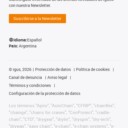
con nuestra Newsletter.
Suscribirse a la Newsletter
Idioma:
Español
País:
Argentina
©
igus, 2026
Protección de datos
Política de cookies
Canal de denuncia
Aviso legal
Términos y condiciones
Configuración de la protección de datos
Los términos "Apiro", "AutoChain", "CFRIP", "chainflex",
"chainge", "chains for cranes", "ConProtect", "cradle-
chain", "CTD", "drygear", "drylin", "dryspin", "dry-tech",
"dryway", "easy chain", "e-chain", "e-chain systems", "e-