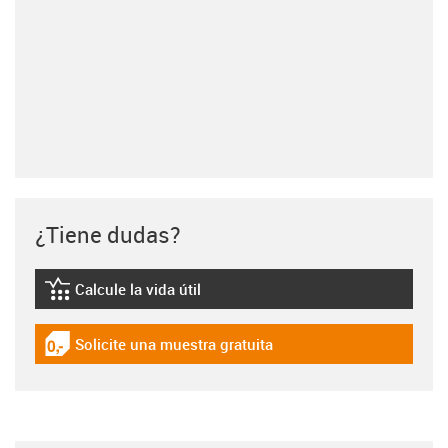
¿Tiene dudas?
Calcule la vida útil
igus-icon-lebensdauerrechner
Solicite una muestra gratuita
igus-icon-gratismuster