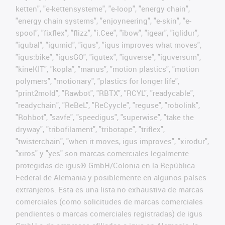
ketten", "e-kettensysteme", "e-loop", "energy chain",
"energy chain systems", "enjoyneering", "e-skin", "e-
spool", "fixflex", "flizz", "i.Cee", "ibow", "igear", "iglidur",
"igubal", "igumid", "igus", "igus improves what moves",
"igus:bike", "igusGO", "igutex", "iguverse", "iguversum",
"kineKIT", "kopla", "manus", "motion plastics", "motion
polymers", "motionary", "plastics for longer life",
"print2mold", "Rawbot", "RBTX", "RCYL", "readycable",
"readychain", "ReBeL", "ReCyycle", "reguse", "robolink",
"Rohbot", "savfe", "speedigus", "superwise", "take the
dryway", "tribofilament", "tribotape", "triflex",
"twisterchain", "when it moves, igus improves", "xirodur",
"xiros" y "yes" son marcas comerciales legalmente
protegidas de igus® GmbH/Colonia en la República
Federal de Alemania y posiblemente en algunos países
extranjeros. Esta es una lista no exhaustiva de marcas
comerciales (como solicitudes de marcas comerciales
pendientes o marcas comerciales registradas) de igus