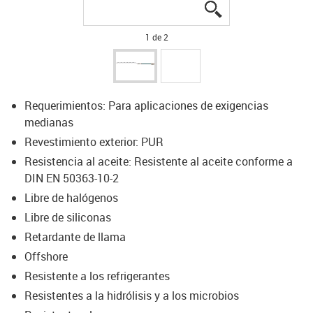
igus-icon-lupe
igus-icon-lupe
1 de 2
Requerimientos: Para aplicaciones de exigencias
medianas
Revestimiento exterior: PUR
Resistencia al aceite: Resistente al aceite conforme a
DIN EN 50363-10-2
Libre de halógenos
Libre de siliconas
Retardante de llama
Offshore
Resistente a los refrigerantes
Resistentes a la hidrólisis y a los microbios