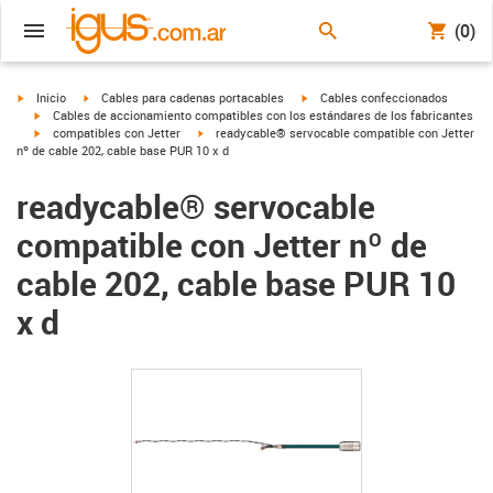
(0)
igus-icon-arrow-right
igus-icon-arrow-right
igus-icon-arrow-right
Inicio
Cables para cadenas portacables
Cables confeccionados
igus-icon-arrow-right
Cables de accionamiento compatibles con los estándares de los fabricantes
igus-icon-arrow-right
igus-icon-arrow-right
compatibles con Jetter
readycable® servocable compatible con Jetter
nº de cable 202, cable base PUR 10 x d
readycable® servocable
compatible con Jetter nº de
cable 202, cable base PUR 10
x d