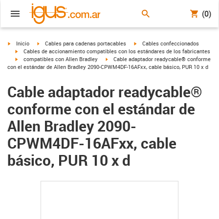
(0)
igus-icon-arrow-right
igus-icon-arrow-right
igus-icon-arrow-right
Inicio
Cables para cadenas portacables
Cables confeccionados
igus-icon-arrow-right
Cables de accionamiento compatibles con los estándares de los fabricantes
igus-icon-arrow-right
igus-icon-arrow-right
compatibles con Allen Bradley
Cable adaptador readycable® conforme
con el estándar de Allen Bradley 2090-CPWM4DF-16AFxx, cable básico, PUR 10 x d
Cable adaptador readycable®
conforme con el estándar de
Allen Bradley 2090-
CPWM4DF-16AFxx, cable
básico, PUR 10 x d