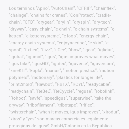
Los términos "Apiro", "AutoChain", "CFRIP", "chainflex",
"chainge", "chains for cranes", "ConProtect", "cradle-
chain", "CTD", "drygear", "drylin", "dryspin", "dry-tech",
"dryway", "easy chain", "e-chain", "e-chain systems", "e-
ketten", "e-kettensysteme", "e-loop", "energy chain",
"energy chain systems", "enjoyneering", "e-skin", "e-
spool", "fixflex", "flizz", "i.Cee", "ibow", "igear", "iglidur",
"igubal", "igumid", "igus", "igus improves what moves",
"igus:bike", "igusGO", "igutex", "iguverse", "iguversum",
"kineKIT", "kopla", "manus", "motion plastics", "motion
polymers", "motionary", "plastics for longer life",
"print2mold", "Rawbot", "RBTX", "RCYL", "readycable",
"readychain", "ReBeL", "ReCyycle", "reguse", "robolink",
"Rohbot", "savfe", "speedigus", "superwise", "take the
dryway", "tribofilament", "tribotape", "triflex",
"twisterchain", "when it moves, igus improves", "xirodur",
"xiros" y "yes" son marcas comerciales legalmente
protegidas de igus® GmbH/Colonia en la República