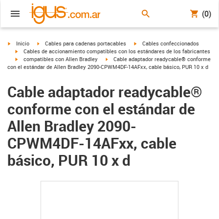
(0)
igus-icon-arrow-right
igus-icon-arrow-right
igus-icon-arrow-right
Inicio
Cables para cadenas portacables
Cables confeccionados
igus-icon-arrow-right
Cables de accionamiento compatibles con los estándares de los fabricantes
igus-icon-arrow-right
igus-icon-arrow-right
compatibles con Allen Bradley
Cable adaptador readycable® conforme
con el estándar de Allen Bradley 2090-CPWM4DF-14AFxx, cable básico, PUR 10 x d
Cable adaptador readycable®
conforme con el estándar de
Allen Bradley 2090-
CPWM4DF-14AFxx, cable
básico, PUR 10 x d