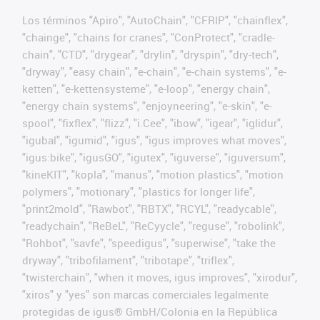
Los términos "Apiro", "AutoChain", "CFRIP", "chainflex",
"chainge", "chains for cranes", "ConProtect", "cradle-
chain", "CTD", "drygear", "drylin", "dryspin", "dry-tech",
"dryway", "easy chain", "e-chain", "e-chain systems", "e-
ketten", "e-kettensysteme", "e-loop", "energy chain",
"energy chain systems", "enjoyneering", "e-skin", "e-
spool", "fixflex", "flizz", "i.Cee", "ibow", "igear", "iglidur",
"igubal", "igumid", "igus", "igus improves what moves",
"igus:bike", "igusGO", "igutex", "iguverse", "iguversum",
"kineKIT", "kopla", "manus", "motion plastics", "motion
polymers", "motionary", "plastics for longer life",
"print2mold", "Rawbot", "RBTX", "RCYL", "readycable",
"readychain", "ReBeL", "ReCyycle", "reguse", "robolink",
"Rohbot", "savfe", "speedigus", "superwise", "take the
dryway", "tribofilament", "tribotape", "triflex",
"twisterchain", "when it moves, igus improves", "xirodur",
"xiros" y "yes" son marcas comerciales legalmente
protegidas de igus® GmbH/Colonia en la República