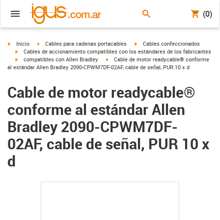
(0)
igus-icon-arrow-right
igus-icon-arrow-right
igus-icon-arrow-right
Inicio
Cables para cadenas portacables
Cables confeccionados
igus-icon-arrow-right
Cables de accionamiento compatibles con los estándares de los fabricantes
igus-icon-arrow-right
igus-icon-arrow-right
compatibles con Allen Bradley
Cable de motor readycable® conforme
al estándar Allen Bradley 2090-CPWM7DF-02AF, cable de señal, PUR 10 x d
Cable de motor readycable®
conforme al estándar Allen
Bradley 2090-CPWM7DF-
02AF, cable de señal, PUR 10 x
d