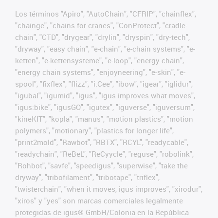
Los términos "Apiro", "AutoChain", "CFRIP", "chainflex",
"chainge", "chains for cranes", "ConProtect", "cradle-
chain", "CTD", "drygear", "drylin", "dryspin", "dry-tech",
"dryway", "easy chain", "e-chain", "e-chain systems", "e-
ketten", "e-kettensysteme", "e-loop", "energy chain",
"energy chain systems", "enjoyneering", "e-skin", "e-
spool", "fixflex", "flizz", "i.Cee", "ibow", "igear", "iglidur",
"igubal", "igumid", "igus", "igus improves what moves",
"igus:bike", "igusGO", "igutex", "iguverse", "iguversum",
"kineKIT", "kopla", "manus", "motion plastics", "motion
polymers", "motionary", "plastics for longer life",
"print2mold", "Rawbot", "RBTX", "RCYL", "readycable",
"readychain", "ReBeL", "ReCyycle", "reguse", "robolink",
"Rohbot", "savfe", "speedigus", "superwise", "take the
dryway", "tribofilament", "tribotape", "triflex",
"twisterchain", "when it moves, igus improves", "xirodur",
"xiros" y "yes" son marcas comerciales legalmente
protegidas de igus® GmbH/Colonia en la República