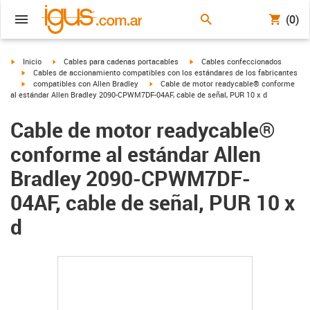
(0)
igus-icon-arrow-right
igus-icon-arrow-right
igus-icon-arrow-right
Inicio
Cables para cadenas portacables
Cables confeccionados
igus-icon-arrow-right
Cables de accionamiento compatibles con los estándares de los fabricantes
igus-icon-arrow-right
igus-icon-arrow-right
compatibles con Allen Bradley
Cable de motor readycable® conforme
al estándar Allen Bradley 2090-CPWM7DF-04AF, cable de señal, PUR 10 x d
Cable de motor readycable®
conforme al estándar Allen
Bradley 2090-CPWM7DF-
04AF, cable de señal, PUR 10 x
d