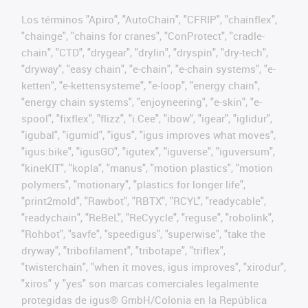
Los términos "Apiro", "AutoChain", "CFRIP", "chainflex",
"chainge", "chains for cranes", "ConProtect", "cradle-
chain", "CTD", "drygear", "drylin", "dryspin", "dry-tech",
"dryway", "easy chain", "e-chain", "e-chain systems", "e-
ketten", "e-kettensysteme", "e-loop", "energy chain",
"energy chain systems", "enjoyneering", "e-skin", "e-
spool", "fixflex", "flizz", "i.Cee", "ibow", "igear", "iglidur",
"igubal", "igumid", "igus", "igus improves what moves",
"igus:bike", "igusGO", "igutex", "iguverse", "iguversum",
"kineKIT", "kopla", "manus", "motion plastics", "motion
polymers", "motionary", "plastics for longer life",
"print2mold", "Rawbot", "RBTX", "RCYL", "readycable",
"readychain", "ReBeL", "ReCyycle", "reguse", "robolink",
"Rohbot", "savfe", "speedigus", "superwise", "take the
dryway", "tribofilament", "tribotape", "triflex",
"twisterchain", "when it moves, igus improves", "xirodur",
"xiros" y "yes" son marcas comerciales legalmente
protegidas de igus® GmbH/Colonia en la República