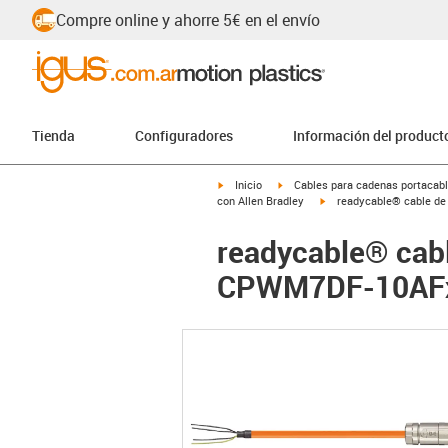
Compre online y ahorre 5€ en el envío
Tienda
Configuradores
Información del product
igus-icon-arrow-right
igus-icon-arrow-right
Inicio
Cables para cadenas portacab
igus-icon-arrow-right
con Allen Bradley
readycable® cable de
readycable® cabl
CPWM7DF-10AFxx,