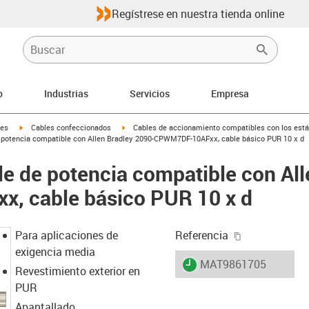
Regístrese en nuestra tienda online
o
Industrias
Servicios
Empresa
igus-icon-arrow-right
igus-icon-arrow-right
les
Cables confeccionados
Cables de accionamiento compatibles con los está
 potencia compatible con Allen Bradley 2090-CPWM7DF-10AFxx, cable básico PUR 10 x d
e de potencia compatible con All
 cable básico PUR 10 x d
igus-icon-cop
Para aplicaciones de
Referencia
exigencia media
igus-icon-lieferzeit
MAT9861705
Revestimiento exterior en
PUR
Apantallado