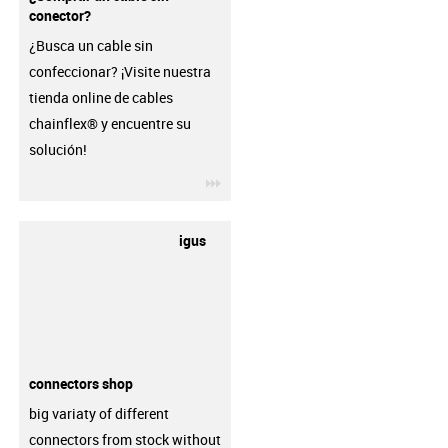
conector?
¿Busca un cable sin
confeccionar? ¡Visite nuestra
tienda online de cables
chainflex® y encuentre su
solución!
igus-icon-3arrow
igus
connectors shop
big variaty of different
connectors from stock without