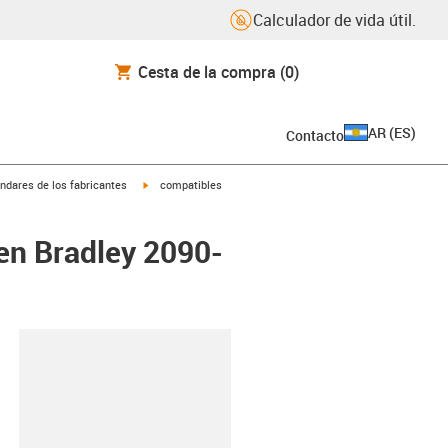
Calculador de vida útil.
Cesta de la compra
(0)
AR
(
ES
)
Contacto
igus-icon-arrow-right
ndares de los fabricantes
compatibles
en Bradley 2090-
y-clipboard