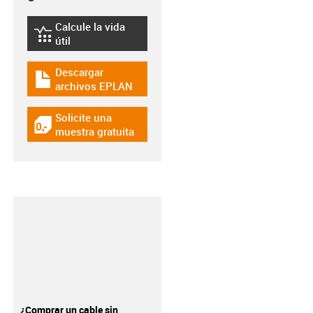
Calcule la vida
igus-icon-lebensdauerrechner
útil
Descargar
igus-icon-download-plan
archivos EPLAN
Solicite una
igus-icon-gratismuster
muestra gratuita
¿Comprar un cable sin