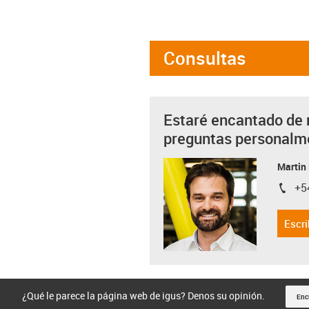
Consultas
Estaré encantado de 
preguntas personalm
Martin
+5
igus-i
Escri
¿Qué le parece la página web de igus? Denos su opinión.
Enc