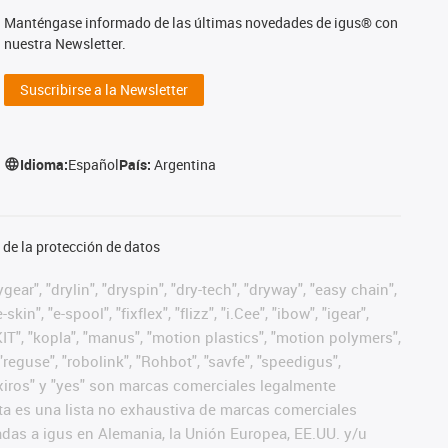
Manténgase informado de las últimas novedades de igus® con
nuestra Newsletter.
Suscribirse a la Newsletter
Idioma:
Español
País:
Argentina
de la protección de datos
ear", "drylin", "dryspin", "dry-tech", "dryway", "easy chain",
", "e-spool", "fixflex", "flizz", "i.Cee", "ibow", "igear",
eKIT", "kopla", "manus", "motion plastics", "motion polymers",
"reguse", "robolink", "Rohbot", "savfe", "speedigus",
", "xiros" y "yes" son marcas comerciales legalmente
a es una lista no exhaustiva de marcas comerciales
das a igus en Alemania, la Unión Europea, EE.UU. y/u