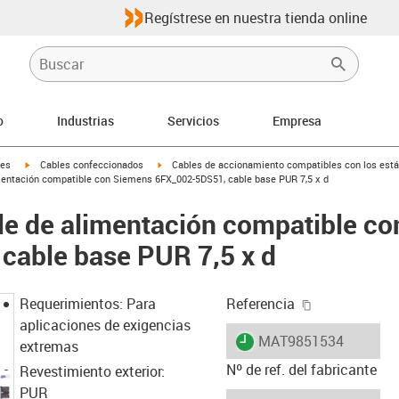
Regístrese en nuestra tienda online
o
Industrias
Servicios
Empresa
igus-icon-arrow-right
igus-icon-arrow-right
les
Cables confeccionados
Cables de accionamiento compatibles con los está
mentación compatible con Siemens 6FX_002-5DS51, cable base PUR 7,5 x d
le de alimentación compatible c
cable base PUR 7,5 x d
igus-icon-cop
Requerimientos: Para
Referencia
aplicaciones de exigencias
igus-icon-lieferzeit
MAT9851534
extremas
Nº de ref. del fabricante
Revestimiento exterior:
PUR