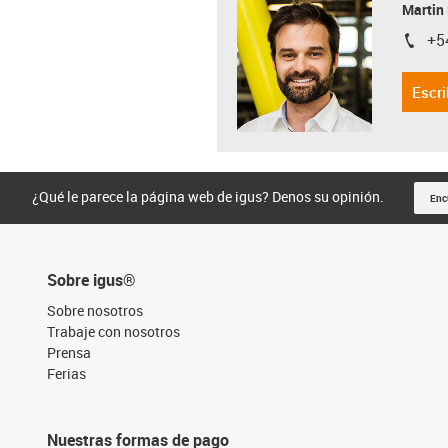
Martin
+5
igus-i
Escri
¿Qué le parece la página web de igus? Denos su opinión.
Enc
Sobre igus®
Sobre nosotros
Trabaje con nosotros
Prensa
Ferias
Nuestras formas de pago