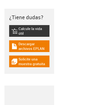
¿Tiene dudas?
Calcule la vida
igus-icon-lebensdauerrechner
útil
Descargar
igus-icon-download-plan
archivos EPLAN
Solicite una
igus-icon-gratismuster
muestra gratuita