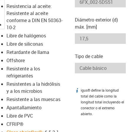
Resistencia al aceite:
Resistente al aceite
Diámetro exterior (d)
conforme a DIN EN 50363-
igus-icon-lupe
máx. [mm]
10-2
Libre de halógenos
Libre de siliconas
Retardante de llama
Tipo de cable
Offshore
Resistente a los
refrigerantes
Resistentes a la hidrólisis
y a los microbios
igus® define la longitud
igus-icon-info
total del cable como la
Resistente a las muescas
longitud total incluyendo el
Apantallamiento
conector o el extremo
abierto.
Libre de PVC
CFRIP®