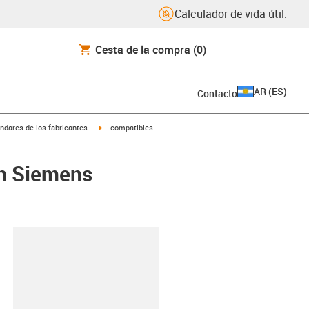
Calculador de vida útil.
Cesta de la compra
(0)
AR
(
ES
)
Contacto
igus-icon-arrow-right
ndares de los fabricantes
compatibles
on Siemens
y-clipboard