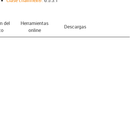
Clase chainflex®:
6.5.3.1
n del
Herramientas
Descargas
to
online