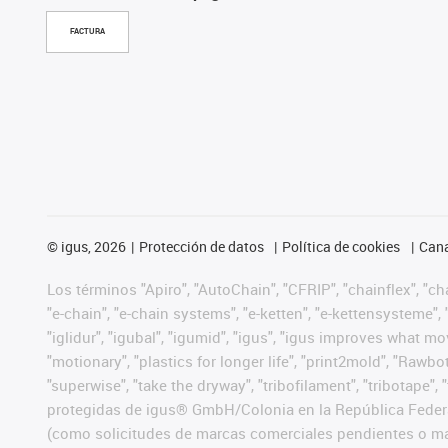
FACTURA
©
igus, 2026
Protección de datos
Política de cookies
Cana
Los términos "Apiro", "AutoChain", "CFRIP", "chainflex", "chai
"e-chain", "e-chain systems", "e-ketten", "e-kettensysteme", "e
"iglidur", "igubal", "igumid", "igus", "igus improves what mo
"motionary", "plastics for longer life", "print2mold", "Rawbo
"superwise", "take the dryway", "tribofilament", "tribotape",
protegidas de igus® GmbH/Colonia en la República Federa
(como solicitudes de marcas comerciales pendientes o mar