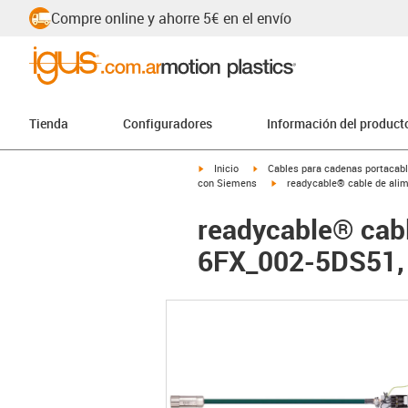
Compre online y ahorre 5€ en el envío
Tienda
Configuradores
Información del product
igus-icon-arrow-right
igus-icon-arrow-right
Inicio
Cables para cadenas portacab
igus-icon-arrow-right
con Siemens
readycable® cable de ali
readycable® cab
6FX_002-5DS51, 