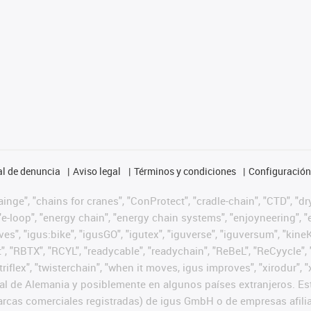
l de denuncia
Aviso legal
Términos y condiciones
Configuración 
nge", "chains for cranes", "ConProtect", "cradle-chain", "CTD", "dryg
-loop", "energy chain", "energy chain systems", "enjoyneering", "e-skin
ves", "igus:bike", "igusGO", "igutex", "iguverse", "iguversum", "kin
t", "RBTX", "RCYL", "readycable", "readychain", "ReBeL", "ReCyycle", 
 "triflex", "twisterchain", "when it moves, igus improves", "xirodur
l de Alemania y posiblemente en algunos países extranjeros. Est
cas comerciales registradas) de igus GmbH o de empresas afilia