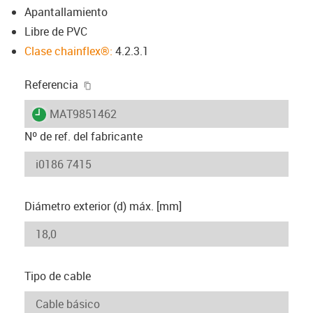
Apantallamiento
Libre de PVC
Clase chainflex®:
4.2.3.1
igus-icon-copy-clipboard
Referencia
igus-icon-lieferzeit
MAT9851462
Nº de ref. del fabricante
Diámetro exterior (d) máx. [mm]
Tipo de cable