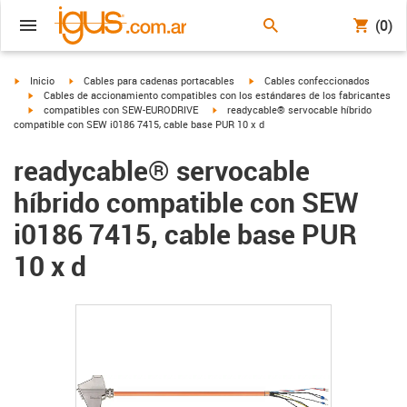
(0)
igus-icon-arrow-right
igus-icon-arrow-right
igus-icon-arrow-right
Inicio
Cables para cadenas portacables
Cables confeccionados
igus-icon-arrow-right
Cables de accionamiento compatibles con los estándares de los fabricantes
igus-icon-arrow-right
igus-icon-arrow-right
compatibles con SEW-EURODRIVE
readycable® servocable híbrido
compatible con SEW i0186 7415, cable base PUR 10 x d
readycable® servocable
híbrido compatible con SEW
i0186 7415, cable base PUR
10 x d