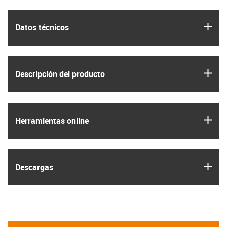
igus
Datos técnicos
igus
Descripción del producto
igus
Herramientas online
igus
Descargas