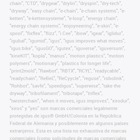
chain", "CTD", "drygear", "drylin", "dryspin", "dry-tech",
"dryway", "easy chain", "e-chain", "e-chain systems", "e-
ketten", "e-kettensysteme", "e-loop", "energy chain",
"energy chain systems", "enjoyneering", "e-skin", "e-
spool", "fixflex", "flizz", "i.Cee", "ibow", "igear", "iglidur",
"igubal", "igumid", "igus", "igus improves what moves",
"igus:bike", "igusGO", "igutex", "iguverse", "iguversum",
"kineKIT", "kopla", "manus", "motion plastics", "motion
polymers", "motionary", "plastics for longer life",
"print2mold", "Rawbot", "RBTX", "RCYL", "readycable",
"readychain", "ReBeL", "ReCyycle", "reguse", "robolink",
"Rohbot", "savfe", "speedigus", "superwise", "take the
dryway", "tribofilament", "tribotape", "triflex",
"twisterchain", "when it moves, igus improves", "xirodur",
"xiros" y "yes" son marcas comerciales legalmente
protegidas de igus® GmbH/Colonia en la República
Federal de Alemania y posiblemente en algunos países
extranjeros. Esta es una lista no exhaustiva de marcas
comerciales (como solicitudes de marcas comerciales