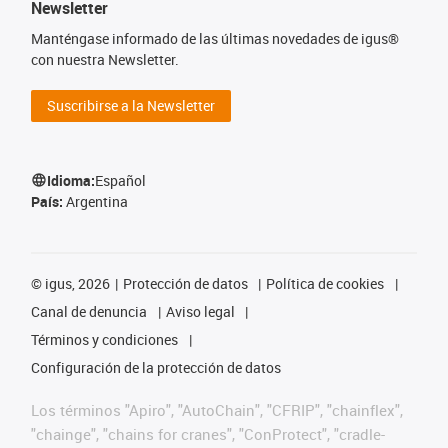
Newsletter
Manténgase informado de las últimas novedades de igus®
con nuestra Newsletter.
Suscribirse a la Newsletter
Idioma:
Español
País:
Argentina
©
igus, 2026
Protección de datos
Política de cookies
Canal de denuncia
Aviso legal
Términos y condiciones
Configuración de la protección de datos
Los términos "Apiro", "AutoChain", "CFRIP", "chainflex",
"chainge", "chains for cranes", "ConProtect", "cradle-