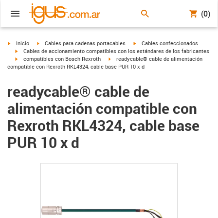
(0)
igus-icon-arrow-right
igus-icon-arrow-right
igus-icon-arrow-right
Inicio
Cables para cadenas portacables
Cables confeccionados
igus-icon-arrow-right
Cables de accionamiento compatibles con los estándares de los fabricantes
igus-icon-arrow-right
igus-icon-arrow-right
compatibles con Bosch Rexroth
readycable® cable de alimentación
compatible con Rexroth RKL4324, cable base PUR 10 x d
readycable® cable de
alimentación compatible con
Rexroth RKL4324, cable base
PUR 10 x d