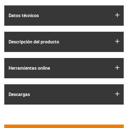
igus
Datos técnicos
igus
Descripción del producto
igus
Herramientas online
igus
Descargas