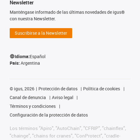
Newsletter
Manténgase informado de las últimas novedades de igus®
con nuestra Newsletter.
Suscribirse a la Newsletter
Idioma:
Español
País:
Argentina
©
igus, 2026
Protección de datos
Política de cookies
Canal de denuncia
Aviso legal
Términos y condiciones
Configuración de la protección de datos
Los términos "Apiro", "AutoChain", "CFRIP", "chainflex",
"chainge", "chains for cranes", "ConProtect", "cradle-