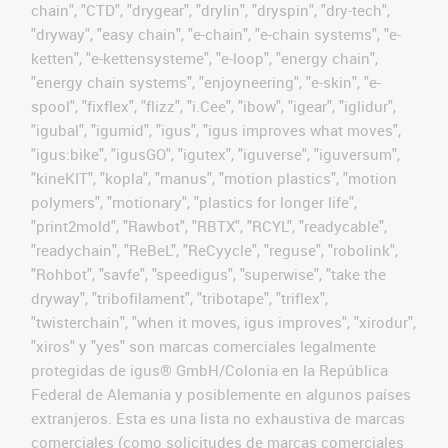
chain", "CTD", "drygear", "drylin", "dryspin", "dry-tech",
"dryway", "easy chain", "e-chain", "e-chain systems", "e-
ketten", "e-kettensysteme", "e-loop", "energy chain",
"energy chain systems", "enjoyneering", "e-skin", "e-
spool", "fixflex", "flizz", "i.Cee", "ibow", "igear", "iglidur",
"igubal", "igumid", "igus", "igus improves what moves",
"igus:bike", "igusGO", "igutex", "iguverse", "iguversum",
"kineKIT", "kopla", "manus", "motion plastics", "motion
polymers", "motionary", "plastics for longer life",
"print2mold", "Rawbot", "RBTX", "RCYL", "readycable",
"readychain", "ReBeL", "ReCyycle", "reguse", "robolink",
"Rohbot", "savfe", "speedigus", "superwise", "take the
dryway", "tribofilament", "tribotape", "triflex",
"twisterchain", "when it moves, igus improves", "xirodur",
"xiros" y "yes" son marcas comerciales legalmente
protegidas de igus® GmbH/Colonia en la República
Federal de Alemania y posiblemente en algunos países
extranjeros. Esta es una lista no exhaustiva de marcas
comerciales (como solicitudes de marcas comerciales