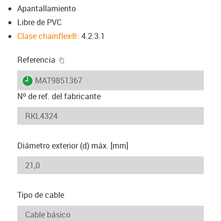
Apantallamiento
Libre de PVC
Clase chainflex®:
4.2.3.1
igus-icon-copy-clipboard
Referencia
igus-icon-lieferzeit
MAT9851367
Nº de ref. del fabricante
Diámetro exterior (d) máx. [mm]
Tipo de cable