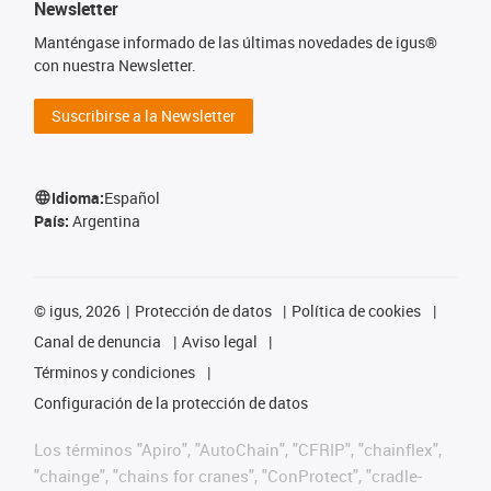
Newsletter
Manténgase informado de las últimas novedades de igus®
con nuestra Newsletter.
Suscribirse a la Newsletter
Idioma:
Español
País:
Argentina
©
igus, 2026
Protección de datos
Política de cookies
Canal de denuncia
Aviso legal
Términos y condiciones
Configuración de la protección de datos
Los términos "Apiro", "AutoChain", "CFRIP", "chainflex",
"chainge", "chains for cranes", "ConProtect", "cradle-