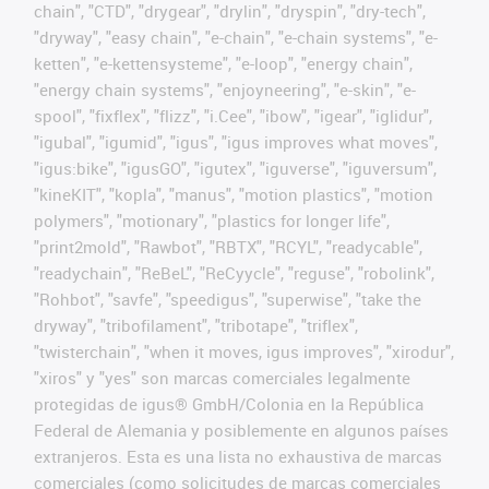
chain", "CTD", "drygear", "drylin", "dryspin", "dry-tech",
"dryway", "easy chain", "e-chain", "e-chain systems", "e-
ketten", "e-kettensysteme", "e-loop", "energy chain",
"energy chain systems", "enjoyneering", "e-skin", "e-
spool", "fixflex", "flizz", "i.Cee", "ibow", "igear", "iglidur",
"igubal", "igumid", "igus", "igus improves what moves",
"igus:bike", "igusGO", "igutex", "iguverse", "iguversum",
"kineKIT", "kopla", "manus", "motion plastics", "motion
polymers", "motionary", "plastics for longer life",
"print2mold", "Rawbot", "RBTX", "RCYL", "readycable",
"readychain", "ReBeL", "ReCyycle", "reguse", "robolink",
"Rohbot", "savfe", "speedigus", "superwise", "take the
dryway", "tribofilament", "tribotape", "triflex",
"twisterchain", "when it moves, igus improves", "xirodur",
"xiros" y "yes" son marcas comerciales legalmente
protegidas de igus® GmbH/Colonia en la República
Federal de Alemania y posiblemente en algunos países
extranjeros. Esta es una lista no exhaustiva de marcas
comerciales (como solicitudes de marcas comerciales