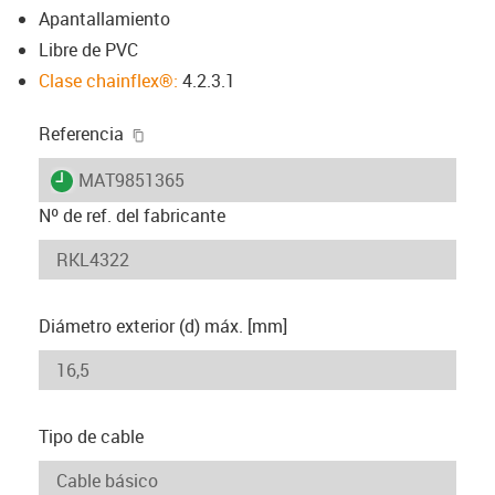
Apantallamiento
Libre de PVC
Clase chainflex®:
4.2.3.1
igus-icon-copy-clipboard
Referencia
igus-icon-lieferzeit
MAT9851365
Nº de ref. del fabricante
Diámetro exterior (d) máx. [mm]
Tipo de cable