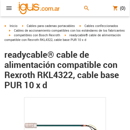
(0)
igus-icon-arrow-right
igus-icon-arrow-right
igus-icon-arrow-right
Inicio
Cables para cadenas portacables
Cables confeccionados
igus-icon-arrow-right
Cables de accionamiento compatibles con los estándares de los fabricantes
igus-icon-arrow-right
igus-icon-arrow-right
compatibles con Bosch Rexroth
readycable® cable de alimentación
compatible con Rexroth RKL4322, cable base PUR 10 x d
readycable® cable de
alimentación compatible con
Rexroth RKL4322, cable base
PUR 10 x d