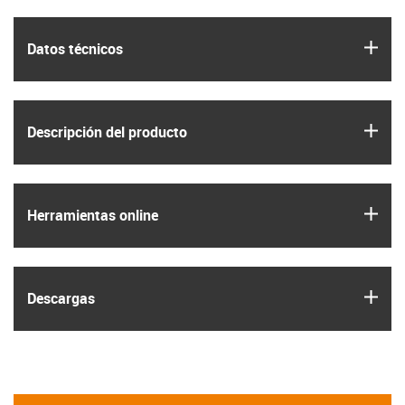
igus
Datos técnicos
igus
Descripción del producto
igus
Herramientas online
igus
Descargas