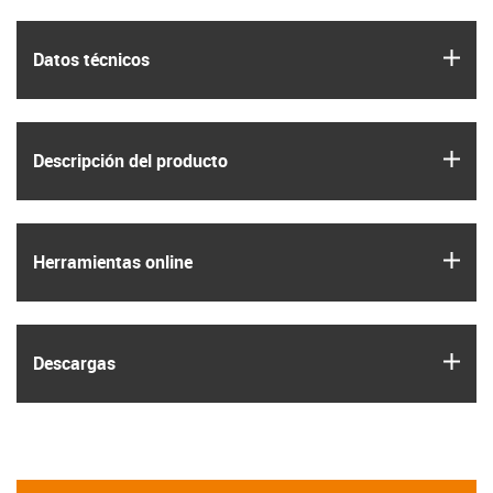
igus
Datos técnicos
igus
Descripción del producto
igus
Herramientas online
igus
Descargas