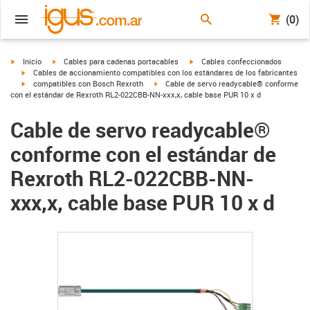
(0)
igus-icon-arrow-right
igus-icon-arrow-right
igus-icon-arrow-right
Inicio
Cables para cadenas portacables
Cables confeccionados
igus-icon-arrow-right
Cables de accionamiento compatibles con los estándares de los fabricantes
igus-icon-arrow-right
igus-icon-arrow-right
compatibles con Bosch Rexroth
Cable de servo readycable® conforme
con el estándar de Rexroth RL2-022CBB-NN-xxx,x, cable base PUR 10 x d
Cable de servo readycable®
conforme con el estándar de
Rexroth RL2-022CBB-NN-
xxx,x, cable base PUR 10 x d