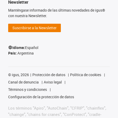
Newsletter
Manténgase informado de las últimas novedades de igus®
con nuestra Newsletter.
Suscribirse a la Newsletter
Idioma:
Español
País:
Argentina
©
igus, 2026
Protección de datos
Política de cookies
Canal de denuncia
Aviso legal
Términos y condiciones
Configuración de la protección de datos
Los términos "Apiro", "AutoChain", "CFRIP", "chainflex",
"chainge", "chains for cranes", "ConProtect", "cradle-