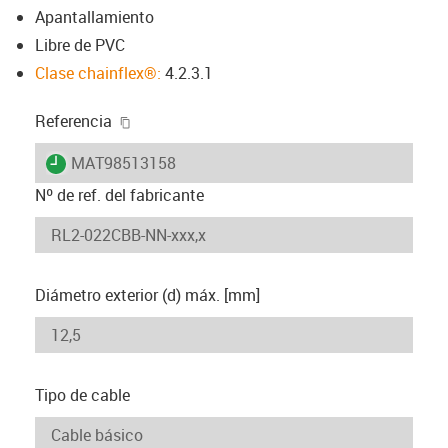
Apantallamiento
Libre de PVC
Clase chainflex®:
4.2.3.1
igus-icon-copy-clipboard
Referencia
igus-icon-lieferzeit
MAT98513158
Nº de ref. del fabricante
Diámetro exterior (d) máx. [mm]
Tipo de cable