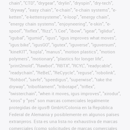
chain", "CTD", "drygear", "drylin", "dryspin", "dry-tech",
"dryway", "easy chain", "e-chain", "e-chain systems", "e-
ketten", "e-kettensysteme", "e-loop", "energy chain",
"energy chain systems", "enjoyneering", "e-skin", "e-
spool", "fixflex", "flizz", "i.Cee", "ibow", "igear", "iglidur",
"igubal", "igumid", "igus", "igus improves what moves",
"igus:bike", "igusGO", "igutex", "iguverse", "iguversum",
"kineKIT", "kopla", "manus", "motion plastics", "motion
polymers", "motionary", "plastics for longer life",
"print2mold", "Rawbot", "RBTX", "RCYL", "readycable",
"readychain", "ReBeL", "ReCyycle", "reguse", "robolink",
"Rohbot", "savfe", "speedigus", "superwise", "take the
dryway", "tribofilament", "tribotape", "triflex",
"twisterchain", "when it moves, igus improves", "xirodur",
"xiros" y "yes" son marcas comerciales legalmente
protegidas de igus® GmbH/Colonia en la República
Federal de Alemania y posiblemente en algunos países
extranjeros. Esta es una lista no exhaustiva de marcas
comerciales (como solicitudes de marcas comerciales