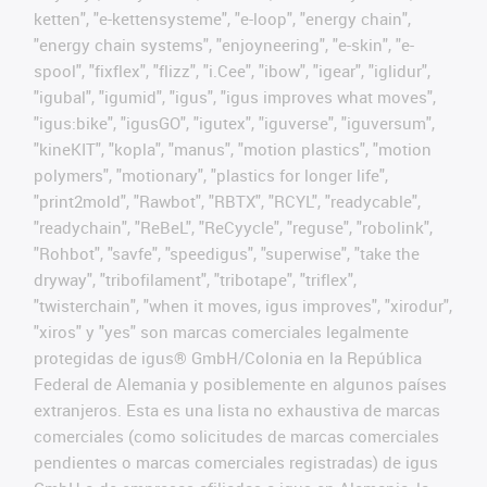
ketten", "e-kettensysteme", "e-loop", "energy chain",
"energy chain systems", "enjoyneering", "e-skin", "e-
spool", "fixflex", "flizz", "i.Cee", "ibow", "igear", "iglidur",
"igubal", "igumid", "igus", "igus improves what moves",
"igus:bike", "igusGO", "igutex", "iguverse", "iguversum",
"kineKIT", "kopla", "manus", "motion plastics", "motion
polymers", "motionary", "plastics for longer life",
"print2mold", "Rawbot", "RBTX", "RCYL", "readycable",
"readychain", "ReBeL", "ReCyycle", "reguse", "robolink",
"Rohbot", "savfe", "speedigus", "superwise", "take the
dryway", "tribofilament", "tribotape", "triflex",
"twisterchain", "when it moves, igus improves", "xirodur",
"xiros" y "yes" son marcas comerciales legalmente
protegidas de igus® GmbH/Colonia en la República
Federal de Alemania y posiblemente en algunos países
extranjeros. Esta es una lista no exhaustiva de marcas
comerciales (como solicitudes de marcas comerciales
pendientes o marcas comerciales registradas) de igus