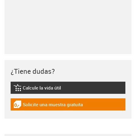
¿Tiene dudas?
Calcule la vida útil
igus-icon-lebensdauerrechner
Solicite una muestra gratuita
igus-icon-gratismuster