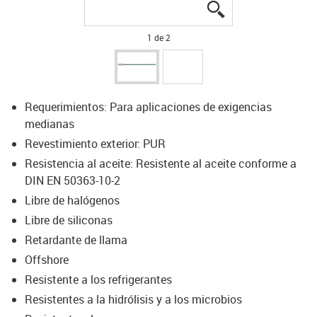
igus-icon-lupe
igus-icon-lupe
1 de 2
Requerimientos: Para aplicaciones de exigencias
medianas
Revestimiento exterior: PUR
Resistencia al aceite: Resistente al aceite conforme a
DIN EN 50363-10-2
Libre de halógenos
Libre de siliconas
Retardante de llama
Offshore
Resistente a los refrigerantes
Resistentes a la hidrólisis y a los microbios