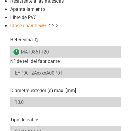
Resistente a las muescas
Apantallamiento
Libre de PVC
Clase chainflex®:
4.2.3.1
igus-icon-copy-clipboard
Referencia
igus-icon-lieferzeit
MAT9851120
Nº de ref. del fabricante
Diámetro exterior (d) máx. [mm]
Tipo de cable