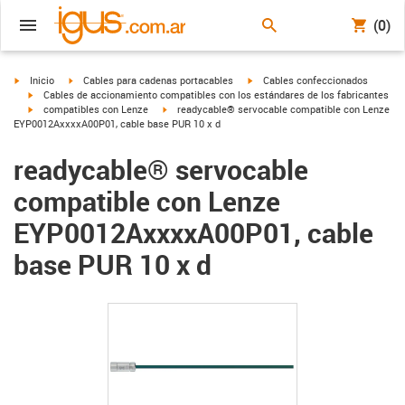
(0)
igus-icon-arrow-right
igus-icon-arrow-right
igus-icon-arrow-right
Inicio
Cables para cadenas portacables
Cables confeccionados
igus-icon-arrow-right
Cables de accionamiento compatibles con los estándares de los fabricantes
igus-icon-arrow-right
igus-icon-arrow-right
compatibles con Lenze
readycable® servocable compatible con Lenze
EYP0012AxxxxA00P01, cable base PUR 10 x d
readycable® servocable
compatible con Lenze
EYP0012AxxxxA00P01, cable
base PUR 10 x d