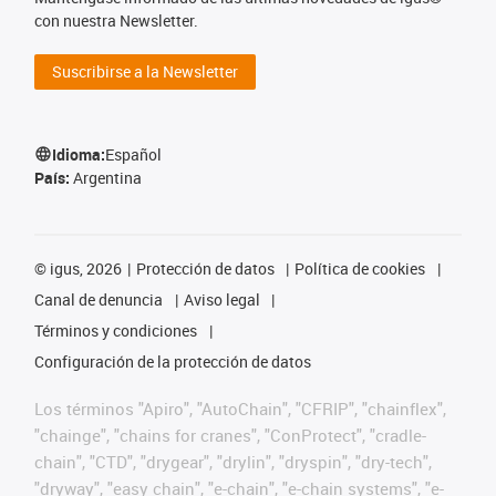
con nuestra Newsletter.
Suscribirse a la Newsletter
Idioma:
Español
País:
Argentina
©
igus, 2026
Protección de datos
Política de cookies
Canal de denuncia
Aviso legal
Términos y condiciones
Configuración de la protección de datos
Los términos "Apiro", "AutoChain", "CFRIP", "chainflex",
"chainge", "chains for cranes", "ConProtect", "cradle-
chain", "CTD", "drygear", "drylin", "dryspin", "dry-tech",
"dryway", "easy chain", "e-chain", "e-chain systems", "e-