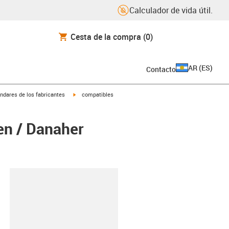
Calculador de vida útil.
Cesta de la compra
(0)
AR
(
ES
)
Contacto
igus-icon-arrow-right
ndares de los fabricantes
compatibles
en / Danaher
y-clipboard