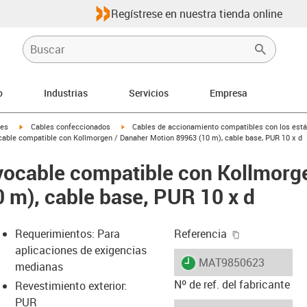
Regístrese en nuestra tienda online
o
Industrias
Servicios
Empresa
igus-icon-arrow-right
igus-icon-arrow-right
les
Cables confeccionados
Cables de accionamiento compatibles con los está
able compatible con Kollmorgen / Danaher Motion 89963 (10 m), cable base, PUR 10 x d
vocable compatible con Kollmorg
 m), cable base, PUR 10 x d
igus-icon-cop
Requerimientos: Para
Referencia
aplicaciones de exigencias
igus-icon-lieferzeit
MAT9850623
medianas
Nº de ref. del fabricante
Revestimiento exterior:
PUR