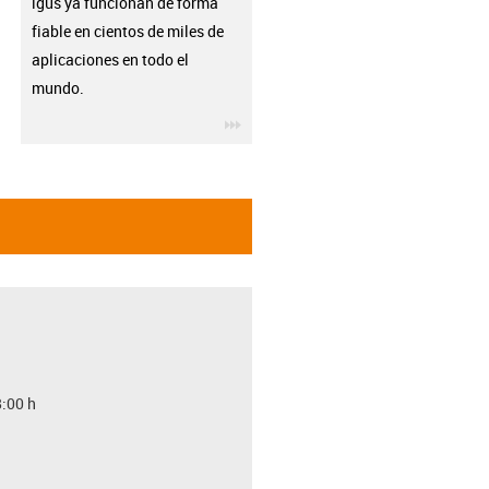
igus ya funcionan de forma
fiable en cientos de miles de
aplicaciones en todo el
mundo.
igus-icon-3arrow
8:00 h