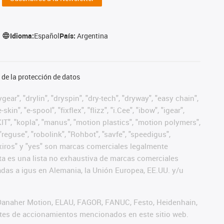
Idioma:
Español
País:
Argentina
de la protección de datos
ear", "drylin", "dryspin", "dry-tech", "dryway", "easy chain",
", "e-spool", "fixflex", "flizz", "i.Cee", "ibow", "igear",
eKIT", "kopla", "manus", "motion plastics", "motion polymers",
"reguse", "robolink", "Rohbot", "savfe", "speedigus",
", "xiros" y "yes" son marcas comerciales legalmente
a es una lista no exhaustiva de marcas comerciales
das a igus en Alemania, la Unión Europea, EE.UU. y/u
 Danaher Motion, ELAU, FAGOR, FANUC, Festo, Heidenhain,
antes de accionamientos mencionados en este sitio web.