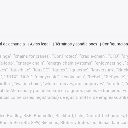
l de denuncia
Aviso legal
Términos y condiciones
Configuración 
nge", "chains for cranes", "ConProtect", "cradle-chain", "CTD", "dryg
-loop", "energy chain", "energy chain systems", "enjoyneering", "e-skin
ves", "igus:bike", "igusGO", "igutex", "iguverse", "iguversum", "kin
t", "RBTX", "RCYL", "readycable", "readychain", "ReBeL", "ReCyycle", 
 "triflex", "twisterchain", "when it moves, igus improves", "xirodur
l de Alemania y posiblemente en algunos países extranjeros. Est
cas comerciales registradas) de igus GmbH o de empresas afilia
n Bradley, B&R, Baumüller, Beckhoff, Lahr, Control Techniques,
er, Bosch Rexroth, SEW, Siemens, Stöber y todos los demás fabric