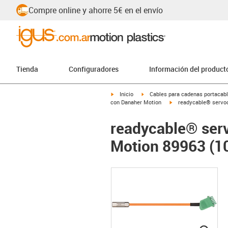
Compre online y ahorre 5€ en el envío
Tienda
Configuradores
Información del product
igus-icon-arrow-right
igus-icon-arrow-right
Inicio
Cables para cadenas portacab
igus-icon-arrow-right
con Danaher Motion
readycable® servoc
readycable® ser
Motion 89963 (10