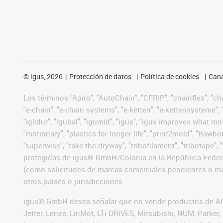
©
igus, 2026
Protección de datos
Política de cookies
Cana
Los términos "Apiro", "AutoChain", "CFRIP", "chainflex", "chai
"e-chain", "e-chain systems", "e-ketten", "e-kettensysteme", "e
"iglidur", "igubal", "igumid", "igus", "igus improves what mo
"motionary", "plastics for longer life", "print2mold", "Rawbo
"superwise", "take the dryway", "tribofilament", "tribotape",
protegidas de igus® GmbH/Colonia en la República Federa
(como solicitudes de marcas comerciales pendientes o mar
otros países o jurisdicciones.
igus® GmbH desea señalar que no vende productos de Alle
Jetter, Lenze, LinMot, LTi DRiVES, Mitsubishi, NUM, Park