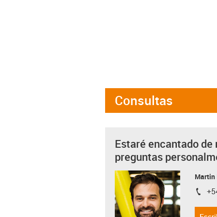
Consultas
Estaré encantado de 
preguntas personalm
Martin
+5
igus-i
Escri