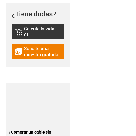
¿Tiene dudas?
Calcule la vida
igus-icon-lebensdauerrechner
útil
Solicite una
igus-icon-gratismuster
muestra gratuita
¿Comprar un cable sin