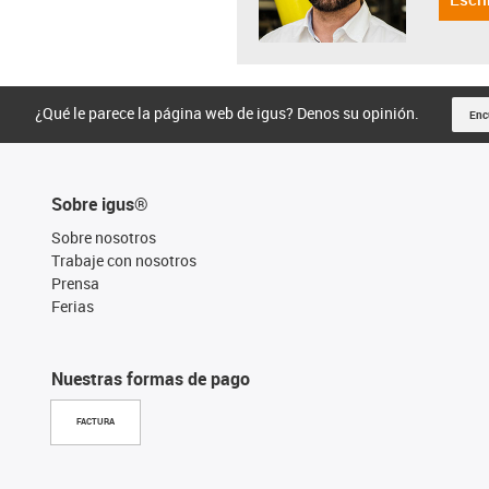
¿Qué le parece la página web de igus? Denos su opinión.
Enc
Sobre igus®
Sobre nosotros
Trabaje con nosotros
Prensa
Ferias
Nuestras formas de pago
FACTURA