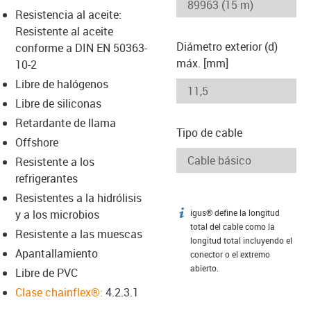
-icon-lupe
-icon-lupe
Resistencia al aceite:
Resistente al aceite
Diámetro exterior (d)
conforme a DIN EN 50363-
máx. [mm]
10-2
Libre de halógenos
Libre de siliconas
Retardante de llama
Tipo de cable
Offshore
Resistente a los
refrigerantes
Resistentes a la hidrólisis
y a los microbios
igus® define la longitud
igus-icon-info
total del cable como la
Resistente a las muescas
longitud total incluyendo el
Apantallamiento
conector o el extremo
abierto.
Libre de PVC
Clase chainflex®:
4.2.3.1