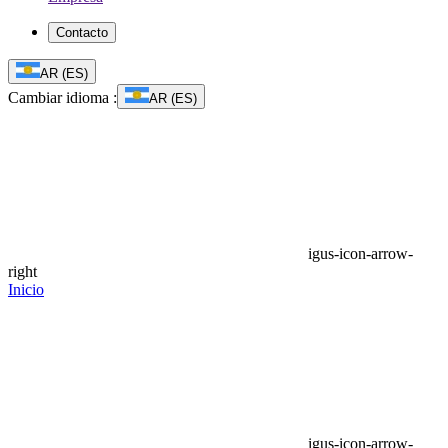
Contacto
AR
(
ES
)
Cambiar idioma
:
AR (ES)
igus-icon-arrow-
right
Inicio
igus-icon-arrow-