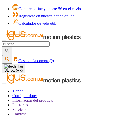
Compre online y ahorre 5€ en el envío
Regístrese en nuestra tienda online
Calculador de vida útil.
Cesta de la compra
(0)
DE-DE (AR)
Tienda
Configuradores
Información del producto
Industrias
Servicios
Empresa