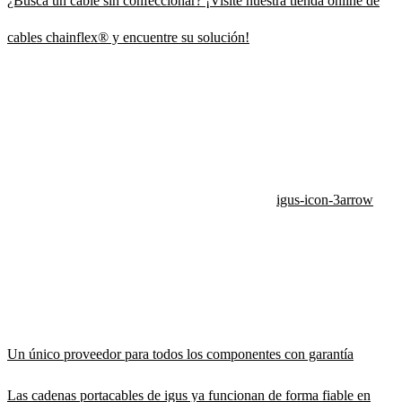
¿Busca un cable sin confeccionar? ¡Visite nuestra tienda online de
cables chainflex® y encuentre su solución!
igus-icon-3arrow
Un único proveedor para todos los componentes con garantía
Las cadenas portacables de igus ya funcionan de forma fiable en