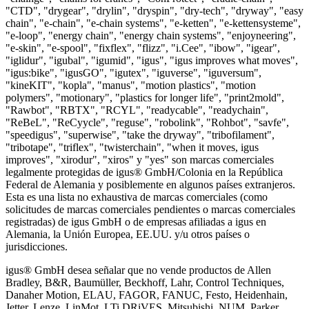
"CTD", "drygear", "drylin", "dryspin", "dry-tech", "dryway", "easy
chain", "e-chain", "e-chain systems", "e-ketten", "e-kettensysteme",
"e-loop", "energy chain", "energy chain systems", "enjoyneering",
"e-skin", "e-spool", "fixflex", "flizz", "i.Cee", "ibow", "igear",
"iglidur", "igubal", "igumid", "igus", "igus improves what moves",
"igus:bike", "igusGO", "igutex", "iguverse", "iguversum",
"kineKIT", "kopla", "manus", "motion plastics", "motion
polymers", "motionary", "plastics for longer life", "print2mold",
"Rawbot", "RBTX", "RCYL", "readycable", "readychain",
"ReBeL", "ReCyycle", "reguse", "robolink", "Rohbot", "savfe",
"speedigus", "superwise", "take the dryway", "tribofilament",
"tribotape", "triflex", "twisterchain", "when it moves, igus
improves", "xirodur", "xiros" y "yes" son marcas comerciales
legalmente protegidas de igus® GmbH/Colonia en la República
Federal de Alemania y posiblemente en algunos países extranjeros.
Esta es una lista no exhaustiva de marcas comerciales (como
solicitudes de marcas comerciales pendientes o marcas comerciales
registradas) de igus GmbH o de empresas afiliadas a igus en
Alemania, la Unión Europea, EE.UU. y/u otros países o
jurisdicciones.
igus® GmbH desea señalar que no vende productos de Allen
Bradley, B&R, Baumüller, Beckhoff, Lahr, Control Techniques,
Danaher Motion, ELAU, FAGOR, FANUC, Festo, Heidenhain,
Jetter, Lenze, LinMot, LTi DRiVES, Mitsubishi, NUM, Parker,