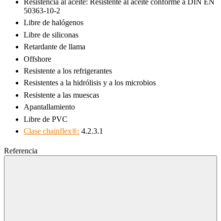
Resistencia al aceite: Resistente al aceite conforme a DIN EN
50363-10-2
Libre de halógenos
Libre de siliconas
Retardante de llama
igus-icon-lupe
igus-icon-lupe
Offshore
Resistente a los refrigerantes
Resistentes a la hidrólisis y a los microbios
Resistente a las muescas
Apantallamiento
Libre de PVC
Clase chainflex®:
4.2.3.1
Referencia