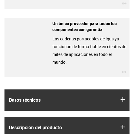
igu
Un único proveedor para todos los
componentes con garantía
Las cadenas portacables de igus ya
funcionan de forma fiable en cientos de
miles de aplicaciones en todo el
mundo.
igu
igus
Datos técnicos
igus
Descripción del producto