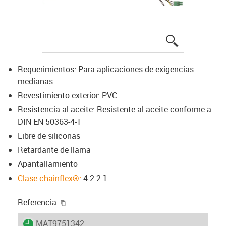
igus-icon-lup
Requerimientos: Para aplicaciones de exigencias
medianas
Revestimiento exterior: PVC
Resistencia al aceite: Resistente al aceite conforme a
DIN EN 50363-4-1
Libre de siliconas
Retardante de llama
Apantallamiento
Clase chainflex®:
4.2.2.1
igus-icon-copy-clipboard
Referencia
igus-icon-lieferzeit
MAT9751342