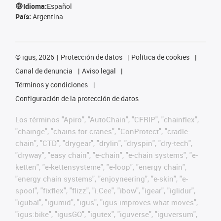
Idioma:
Español
País:
Argentina
©
igus, 2026
Protección de datos
Política de cookies
Canal de denuncia
Aviso legal
Términos y condiciones
Configuración de la protección de datos
Los términos "Apiro", "AutoChain", "CFRIP", "chainflex",
"chainge", "chains for cranes", "ConProtect", "cradle-
chain", "CTD", "drygear", "drylin", "dryspin", "dry-tech",
"dryway", "easy chain", "e-chain", "e-chain systems", "e-
ketten", "e-kettensysteme", "e-loop", "energy chain",
"energy chain systems", "enjoyneering", "e-skin", "e-
spool", "fixflex", "flizz", "i.Cee", "ibow", "igear", "iglidur",
"igubal", "igumid", "igus", "igus improves what moves",
"igus:bike", "igusGO", "igutex", "iguverse", "iguversum",