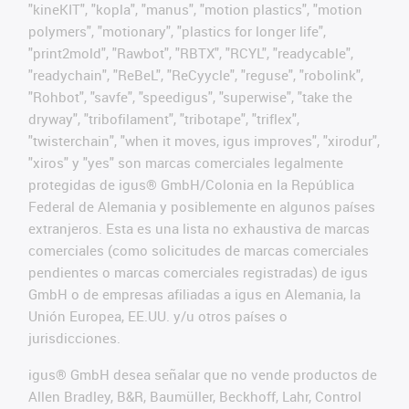
"kineKIT", "kopla", "manus", "motion plastics", "motion
polymers", "motionary", "plastics for longer life",
"print2mold", "Rawbot", "RBTX", "RCYL", "readycable",
"readychain", "ReBeL", "ReCyycle", "reguse", "robolink",
"Rohbot", "savfe", "speedigus", "superwise", "take the
dryway", "tribofilament", "tribotape", "triflex",
"twisterchain", "when it moves, igus improves", "xirodur",
"xiros" y "yes" son marcas comerciales legalmente
protegidas de igus® GmbH/Colonia en la República
Federal de Alemania y posiblemente en algunos países
extranjeros. Esta es una lista no exhaustiva de marcas
comerciales (como solicitudes de marcas comerciales
pendientes o marcas comerciales registradas) de igus
GmbH o de empresas afiliadas a igus en Alemania, la
Unión Europea, EE.UU. y/u otros países o
jurisdicciones.
igus® GmbH desea señalar que no vende productos de
Allen Bradley, B&R, Baumüller, Beckhoff, Lahr, Control