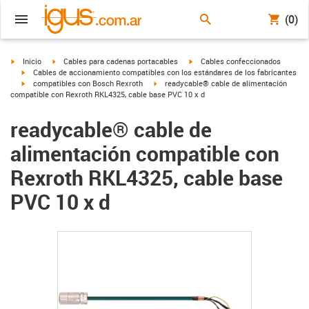
(0)
igus-icon-arrow-right
igus-icon-arrow-right
igus-icon-arrow-right
Inicio
Cables para cadenas portacables
Cables confeccionados
igus-icon-arrow-right
Cables de accionamiento compatibles con los estándares de los fabricantes
igus-icon-arrow-right
igus-icon-arrow-right
compatibles con Bosch Rexroth
readycable® cable de alimentación
compatible con Rexroth RKL4325, cable base PVC 10 x d
readycable® cable de
alimentación compatible con
Rexroth RKL4325, cable base
PVC 10 x d