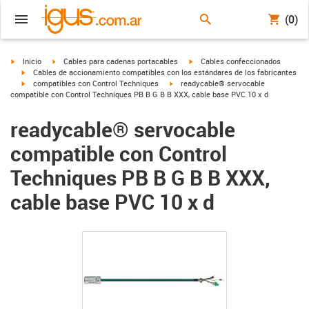
(0)
igus-icon-arrow-right
igus-icon-arrow-right
igus-icon-arrow-right
Inicio
Cables para cadenas portacables
Cables confeccionados
igus-icon-arrow-right
Cables de accionamiento compatibles con los estándares de los fabricantes
igus-icon-arrow-right
igus-icon-arrow-right
compatibles con Control Techniques
readycable® servocable
compatible con Control Techniques PB B G B B XXX, cable base PVC 10 x d
readycable® servocable
compatible con Control
Techniques PB B G B B XXX,
cable base PVC 10 x d