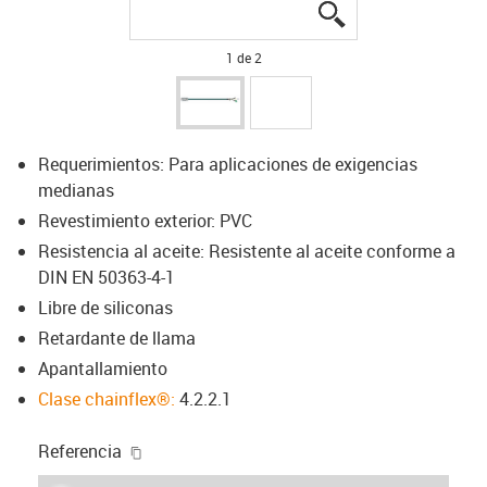
igus-icon-lupe
igus-icon-lupe
1 de 2
Requerimientos: Para aplicaciones de exigencias
medianas
Revestimiento exterior: PVC
Resistencia al aceite: Resistente al aceite conforme a
DIN EN 50363-4-1
Libre de siliconas
Retardante de llama
Apantallamiento
Clase chainflex®:
4.2.2.1
igus-icon-copy-clipboard
Referencia