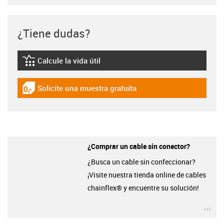
¿Tiene dudas?
Calcule la vida útil
igus-icon-lebensdauerrechner
Solicite una muestra gratuita
igus-icon-gratismuster
¿Comprar un cable sin conector?
¿Busca un cable sin confeccionar?
¡Visite nuestra tienda online de cables
chainflex® y encuentre su solución!
igu