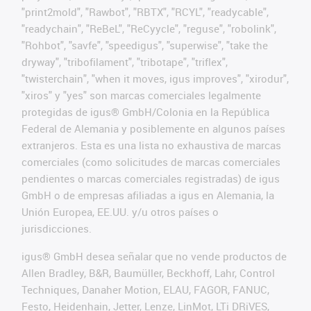
"print2mold", "Rawbot", "RBTX", "RCYL", "readycable",
"readychain", "ReBeL", "ReCyycle", "reguse", "robolink",
"Rohbot", "savfe", "speedigus", "superwise", "take the
dryway", "tribofilament", "tribotape", "triflex",
"twisterchain", "when it moves, igus improves", "xirodur",
"xiros" y "yes" son marcas comerciales legalmente
protegidas de igus® GmbH/Colonia en la República
Federal de Alemania y posiblemente en algunos países
extranjeros. Esta es una lista no exhaustiva de marcas
comerciales (como solicitudes de marcas comerciales
pendientes o marcas comerciales registradas) de igus
GmbH o de empresas afiliadas a igus en Alemania, la
Unión Europea, EE.UU. y/u otros países o
jurisdicciones.
igus® GmbH desea señalar que no vende productos de
Allen Bradley, B&R, Baumüller, Beckhoff, Lahr, Control
Techniques, Danaher Motion, ELAU, FAGOR, FANUC,
Festo, Heidenhain, Jetter, Lenze, LinMot, LTi DRiVES,