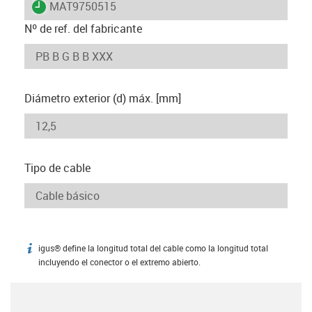
igus-icon-lieferzeit
MAT9750515
Nº de ref. del fabricante
Diámetro exterior (d) máx. [mm]
Tipo de cable
igus® define la longitud total del cable como la longitud total
igus-icon-info
incluyendo el conector o el extremo abierto.