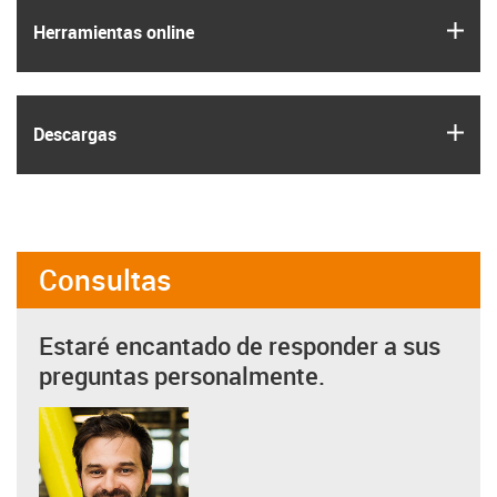
igus
Herramientas online
igus
Descargas
Consultas
Estaré encantado de responder a sus
preguntas personalmente.