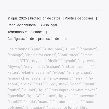
©
igus, 2026
Protección de datos
Política de cookies
Canal de denuncia
Aviso legal
Términos y condiciones
Configuración de la protección de datos
Los términos "Apiro", "AutoChain", "CFRIP", "chainflex",
"chainge", "chains for cranes", "ConProtect", "cradle-
chain", "CTD", "drygear", "drylin", "dryspin", "dry-tech",
"dryway", "easy chain", "e-chain", "e-chain systems", "e-
ketten", "e-kettensysteme", "e-loop", "energy chain",
"energy chain systems", "enjoyneering", "e-skin", "e-
spool", "fixflex", "flizz", "i.Cee", "ibow", "igear", "iglidur",
"igubal", "igumid", "igus", "igus improves what moves",
"igus:bike", "igusGO", "igutex", "iguverse", "iguversum",
"kineKIT", "kopla", "manus", "motion plastics", "motion
polymers", "motionary", "plastics for longer life",