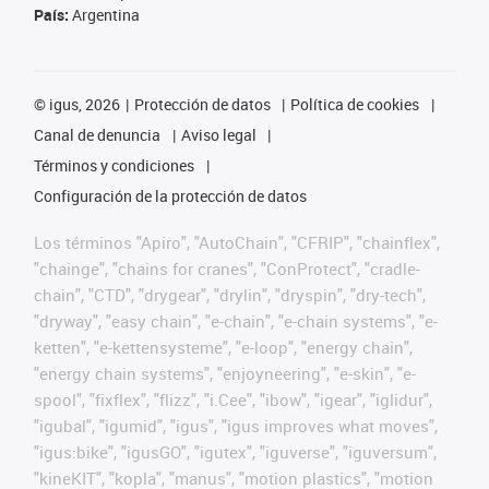
País:
Argentina
©
igus, 2026
Protección de datos
Política de cookies
Canal de denuncia
Aviso legal
Términos y condiciones
Configuración de la protección de datos
Los términos "Apiro", "AutoChain", "CFRIP", "chainflex",
"chainge", "chains for cranes", "ConProtect", "cradle-
chain", "CTD", "drygear", "drylin", "dryspin", "dry-tech",
"dryway", "easy chain", "e-chain", "e-chain systems", "e-
ketten", "e-kettensysteme", "e-loop", "energy chain",
"energy chain systems", "enjoyneering", "e-skin", "e-
spool", "fixflex", "flizz", "i.Cee", "ibow", "igear", "iglidur",
"igubal", "igumid", "igus", "igus improves what moves",
"igus:bike", "igusGO", "igutex", "iguverse", "iguversum",
"kineKIT", "kopla", "manus", "motion plastics", "motion