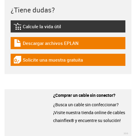
¿Tiene dudas?
Calcule la vida útil
igus-icon-lebensdauerrechner
Descargar archivos EPLAN
igus-icon-download-plan
Solicite una muestra gratuita
igus-icon-gratismuster
¿Comprar un cable sin conector?
¿Busca un cable sin confeccionar?
¡Visite nuestra tienda online de cables
chainflex® y encuentre su solución!
igu