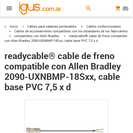
(0)
igus-icon-arrow-right
igus-icon-arrow-right
igus-icon-arrow-right
Inicio
Cables para cadenas portacables
Cables confeccionados
igus-icon-arrow-right
Cables de accionamiento compatibles con los estándares de los fabricantes
igus-icon-arrow-right
igus-icon-arrow-right
compatibles con Allen Bradley
readycable® cable de freno compatible
con Allen Bradley 2090-UXNBMP-18Sxx, cable base PVC 7,5 x d
readycable® cable de freno
compatible con Allen Bradley
2090-UXNBMP-18Sxx, cable
base PVC 7,5 x d