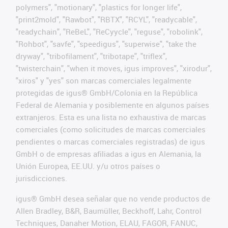
polymers", "motionary", "plastics for longer life",
"print2mold", "Rawbot", "RBTX", "RCYL", "readycable",
"readychain", "ReBeL", "ReCyycle", "reguse", "robolink",
"Rohbot", "savfe", "speedigus", "superwise", "take the
dryway", "tribofilament", "tribotape", "triflex",
"twisterchain", "when it moves, igus improves", "xirodur",
"xiros" y "yes" son marcas comerciales legalmente
protegidas de igus® GmbH/Colonia en la República
Federal de Alemania y posiblemente en algunos países
extranjeros. Esta es una lista no exhaustiva de marcas
comerciales (como solicitudes de marcas comerciales
pendientes o marcas comerciales registradas) de igus
GmbH o de empresas afiliadas a igus en Alemania, la
Unión Europea, EE.UU. y/u otros países o
jurisdicciones.
igus® GmbH desea señalar que no vende productos de
Allen Bradley, B&R, Baumüller, Beckhoff, Lahr, Control
Techniques, Danaher Motion, ELAU, FAGOR, FANUC,