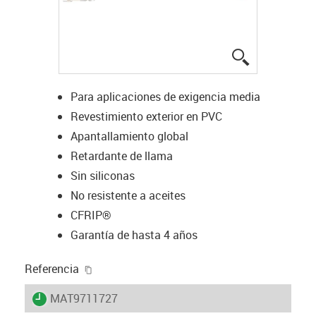
igus-icon-lup
Para aplicaciones de exigencia media
Revestimiento exterior en PVC
Apantallamiento global
Retardante de llama
Sin siliconas
No resistente a aceites
CFRIP®
Garantía de hasta 4 años
igus-icon-copy-clipboard
Referencia
igus-icon-lieferzeit
MAT9711727