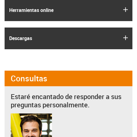
igus
Herramientas online
igus
Descargas
Consultas
Estaré encantado de responder a sus
preguntas personalmente.