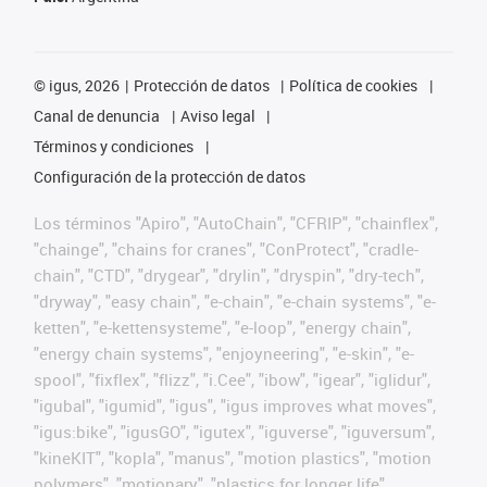
©
igus, 2026
Protección de datos
Política de cookies
Canal de denuncia
Aviso legal
Términos y condiciones
Configuración de la protección de datos
Los términos "Apiro", "AutoChain", "CFRIP", "chainflex",
"chainge", "chains for cranes", "ConProtect", "cradle-
chain", "CTD", "drygear", "drylin", "dryspin", "dry-tech",
"dryway", "easy chain", "e-chain", "e-chain systems", "e-
ketten", "e-kettensysteme", "e-loop", "energy chain",
"energy chain systems", "enjoyneering", "e-skin", "e-
spool", "fixflex", "flizz", "i.Cee", "ibow", "igear", "iglidur",
"igubal", "igumid", "igus", "igus improves what moves",
"igus:bike", "igusGO", "igutex", "iguverse", "iguversum",
"kineKIT", "kopla", "manus", "motion plastics", "motion
polymers", "motionary", "plastics for longer life",