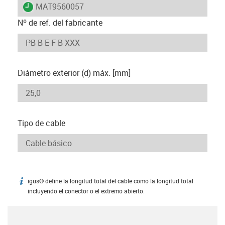
igus-icon-lieferzeit
MAT9560057
Nº de ref. del fabricante
Diámetro exterior (d) máx. [mm]
Tipo de cable
igus® define la longitud total del cable como la longitud total
igus-icon-info
incluyendo el conector o el extremo abierto.