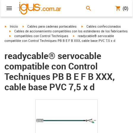
(0)
igus-icon-arrow-right
igus-icon-arrow-right
igus-icon-arrow-right
Inicio
Cables para cadenas portacables
Cables confeccionados
igus-icon-arrow-right
Cables de accionamiento compatibles con los estándares de los fabricantes
igus-icon-arrow-right
igus-icon-arrow-right
compatibles con Control Techniques
readycable® servocable
compatible con Control Techniques PB B E F B XXX, cable base PVC 7,5 x d
readycable® servocable
compatible con Control
Techniques PB B E F B XXX,
cable base PVC 7,5 x d