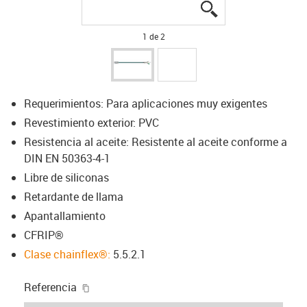
igus-icon-lupe
igus-icon-lupe
1 de 2
Requerimientos: Para aplicaciones muy exigentes
Revestimiento exterior: PVC
Resistencia al aceite: Resistente al aceite conforme a
DIN EN 50363-4-1
Libre de siliconas
Retardante de llama
Apantallamiento
CFRIP®
Clase chainflex®:
5.5.2.1
igus-icon-copy-clipboard
Referencia