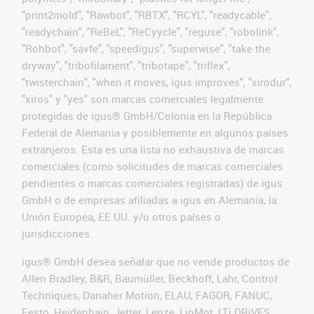
"print2mold", "Rawbot", "RBTX", "RCYL", "readycable",
"readychain", "ReBeL", "ReCyycle", "reguse", "robolink",
"Rohbot", "savfe", "speedigus", "superwise", "take the
dryway", "tribofilament", "tribotape", "triflex",
"twisterchain", "when it moves, igus improves", "xirodur",
"xiros" y "yes" son marcas comerciales legalmente
protegidas de igus® GmbH/Colonia en la República
Federal de Alemania y posiblemente en algunos países
extranjeros. Esta es una lista no exhaustiva de marcas
comerciales (como solicitudes de marcas comerciales
pendientes o marcas comerciales registradas) de igus
GmbH o de empresas afiliadas a igus en Alemania, la
Unión Europea, EE.UU. y/u otros países o
jurisdicciones.
igus® GmbH desea señalar que no vende productos de
Allen Bradley, B&R, Baumüller, Beckhoff, Lahr, Control
Techniques, Danaher Motion, ELAU, FAGOR, FANUC,
Festo, Heidenhain, Jetter, Lenze, LinMot, LTi DRiVES,