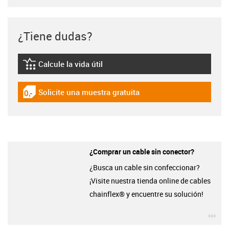
¿Tiene dudas?
Calcule la vida útil
igus-icon-lebensdauerrechner
Solicite una muestra gratuita
igus-icon-gratismuster
¿Comprar un cable sin conector?
¿Busca un cable sin confeccionar?
¡Visite nuestra tienda online de cables
chainflex® y encuentre su solución!
igu