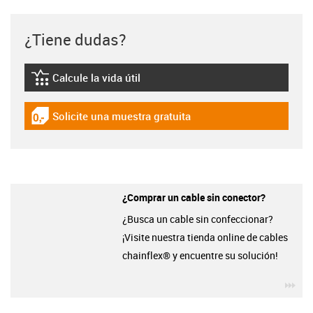
¿Tiene dudas?
Calcule la vida útil
igus-icon-lebensdauerrechner
Solicite una muestra gratuita
igus-icon-gratismuster
¿Comprar un cable sin conector?
¿Busca un cable sin confeccionar?
¡Visite nuestra tienda online de cables
chainflex® y encuentre su solución!
igu