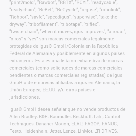
"print2mold", "Rawbot", "RBTX", "RCYL", "readycable",
"readychain", "ReBeL", "ReCyycle", "reguse", "robolink",
"Rohbot", "savfe", "speedigus", "superwise", "take the
dryway", "tribofilament", "tribotape", "triflex",
"twisterchain", "when it moves, igus improves", "xirodur",
"xiros" y "yes" son marcas comerciales legalmente
protegidas de igus® GmbH/Colonia en la República
Federal de Alemania y posiblemente en algunos países
extranjeros. Esta es una lista no exhaustiva de marcas
comerciales (como solicitudes de marcas comerciales
pendientes o marcas comerciales registradas) de igus
GmbH o de empresas afiliadas a igus en Alemania, la
Unión Europea, EE.UU. y/u otros países o
jurisdicciones.
igus® GmbH desea señalar que no vende productos de
Allen Bradley, B&R, Baumüller, Beckhoff, Lahr, Control
Techniques, Danaher Motion, ELAU, FAGOR, FANUC,
Festo, Heidenhain, Jetter, Lenze, LinMot, LTi DRiVES,