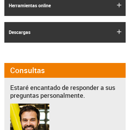
igus
Herramientas online
igus
Descargas
Consultas
Estaré encantado de responder a sus
preguntas personalmente.