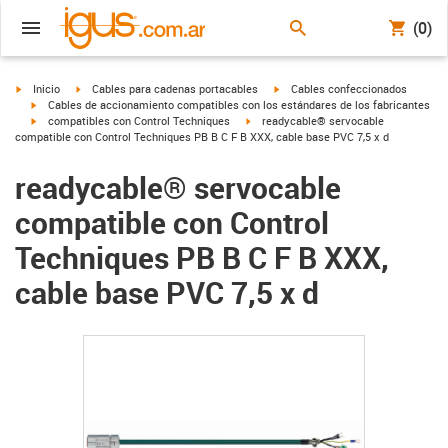
(0)
igus-icon-arrow-right
igus-icon-arrow-right
igus-icon-arrow-right
Inicio
Cables para cadenas portacables
Cables confeccionados
igus-icon-arrow-right
Cables de accionamiento compatibles con los estándares de los fabricantes
igus-icon-arrow-right
igus-icon-arrow-right
compatibles con Control Techniques
readycable® servocable
compatible con Control Techniques PB B C F B XXX, cable base PVC 7,5 x d
readycable® servocable
compatible con Control
Techniques PB B C F B XXX,
cable base PVC 7,5 x d