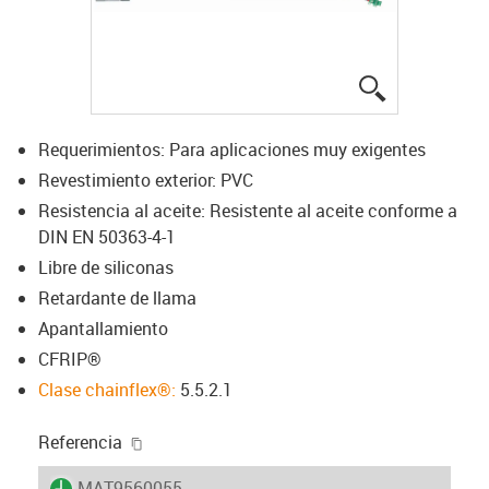
igus-icon-lup
Requerimientos: Para aplicaciones muy exigentes
Revestimiento exterior: PVC
Resistencia al aceite: Resistente al aceite conforme a
DIN EN 50363-4-1
Libre de siliconas
Retardante de llama
Apantallamiento
CFRIP®
Clase chainflex®:
5.5.2.1
igus-icon-copy-clipboard
Referencia
igus-icon-lieferzeit
MAT9560055