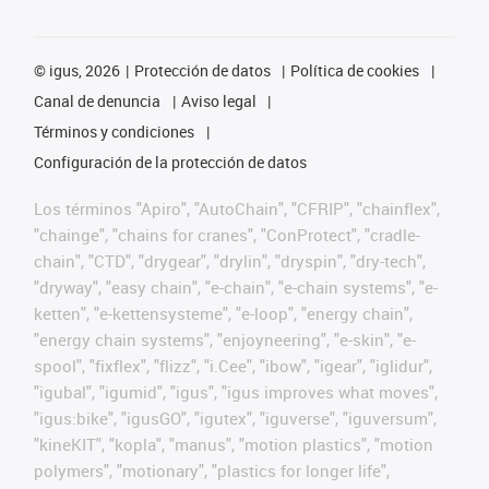
©
igus, 2026
Protección de datos
Política de cookies
Canal de denuncia
Aviso legal
Términos y condiciones
Configuración de la protección de datos
Los términos "Apiro", "AutoChain", "CFRIP", "chainflex",
"chainge", "chains for cranes", "ConProtect", "cradle-
chain", "CTD", "drygear", "drylin", "dryspin", "dry-tech",
"dryway", "easy chain", "e-chain", "e-chain systems", "e-
ketten", "e-kettensysteme", "e-loop", "energy chain",
"energy chain systems", "enjoyneering", "e-skin", "e-
spool", "fixflex", "flizz", "i.Cee", "ibow", "igear", "iglidur",
"igubal", "igumid", "igus", "igus improves what moves",
"igus:bike", "igusGO", "igutex", "iguverse", "iguversum",
"kineKIT", "kopla", "manus", "motion plastics", "motion
polymers", "motionary", "plastics for longer life",