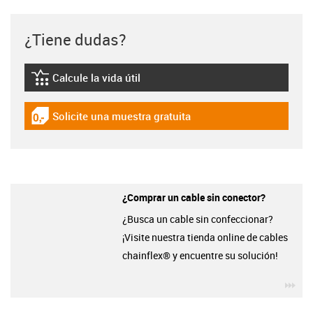
¿Tiene dudas?
Calcule la vida útil
igus-icon-lebensdauerrechner
Solicite una muestra gratuita
igus-icon-gratismuster
¿Comprar un cable sin conector?
¿Busca un cable sin confeccionar?
¡Visite nuestra tienda online de cables
chainflex® y encuentre su solución!
igu