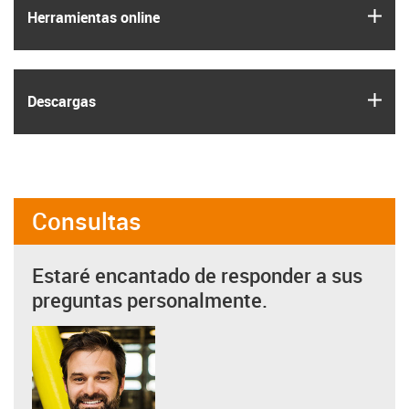
igus
Herramientas online
igus
Descargas
Consultas
Estaré encantado de responder a sus
preguntas personalmente.