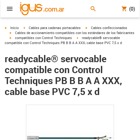
(0)
igus-icon-arrow-right
igus-icon-arrow-right
igus-icon-arrow-right
Inicio
Cables para cadenas portacables
Cables confeccionados
igus-icon-arrow-right
Cables de accionamiento compatibles con los estándares de los fabricantes
igus-icon-arrow-right
igus-icon-arrow-right
compatibles con Control Techniques
readycable® servocable
compatible con Control Techniques PB B B A A XXX, cable base PVC 7,5 x d
readycable® servocable
compatible con Control
Techniques PB B B A A XXX,
cable base PVC 7,5 x d