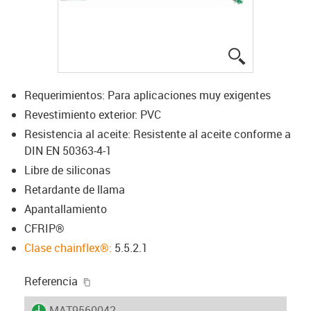
igus-icon-lup
Requerimientos: Para aplicaciones muy exigentes
Revestimiento exterior: PVC
Resistencia al aceite: Resistente al aceite conforme a
DIN EN 50363-4-1
Libre de siliconas
Retardante de llama
Apantallamiento
CFRIP®
Clase chainflex®:
5.5.2.1
igus-icon-copy-clipboard
Referencia
igus-icon-lieferzeit
MAT9560042