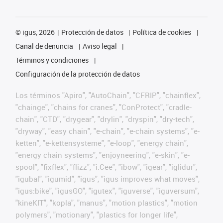
©
igus, 2026
Protección de datos
Política de cookies
Canal de denuncia
Aviso legal
Términos y condiciones
Configuración de la protección de datos
Los términos "Apiro", "AutoChain", "CFRIP", "chainflex",
"chainge", "chains for cranes", "ConProtect", "cradle-
chain", "CTD", "drygear", "drylin", "dryspin", "dry-tech",
"dryway", "easy chain", "e-chain", "e-chain systems", "e-
ketten", "e-kettensysteme", "e-loop", "energy chain",
"energy chain systems", "enjoyneering", "e-skin", "e-
spool", "fixflex", "flizz", "i.Cee", "ibow", "igear", "iglidur",
"igubal", "igumid", "igus", "igus improves what moves",
"igus:bike", "igusGO", "igutex", "iguverse", "iguversum",
"kineKIT", "kopla", "manus", "motion plastics", "motion
polymers", "motionary", "plastics for longer life",