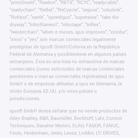
"print2mold", "Rawbot", "RBTX", "RCYL", "readycable",
"readychain", "ReBeL", "ReCyycle", "reguse", "robolink",
"Rohbot", "savfe", "speedigus", "superwise", "take the
dryway", "tribofilament", "tribotape", "triflex",
"twisterchain", "when it moves, igus improves", "xirodur",
"xiros" y "yes" son marcas comerciales legalmente
protegidas de igus® GmbH/Colonia en la República
Federal de Alemania y posiblemente en algunos países
extranjeros. Esta es una lista no exhaustiva de marcas
comerciales (como solicitudes de marcas comerciales
pendientes o marcas comerciales registradas) de igus
GmbH o de empresas afiliadas a igus en Alemania, la
Unión Europea, EE.UU. y/u otros países o
jurisdicciones.
igus® GmbH desea señalar que no vende productos de
Allen Bradley, B&R, Baumüller, Beckhoff, Lahr, Control
Techniques, Danaher Motion, ELAU, FAGOR, FANUC,
Festo, Heidenhain, Jetter, Lenze, LinMot, LTi DRiVES,