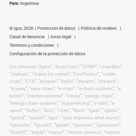
País:
Argentina
©
igus, 2026
Protección de datos
Política de cookies
Canal de denuncia
Aviso legal
Términos y condiciones
Configuración de la protección de datos
Los términos "Apiro", "AutoChain", "CFRIP", "chainflex",
"chainge", "chains for cranes", "ConProtect", "cradle-
chain", "CTD", "drygear", "drylin", "dryspin", "dry-tech",
"dryway", "easy chain", "e-chain", "e-chain systems", "e-
ketten", "e-kettensysteme", "e-loop", "energy chain",
"energy chain systems", "enjoyneering", "e-skin", "e-
spool", "fixflex", "flizz", "i.Cee", "ibow", "igear", "iglidur",
"igubal", "igumid", "igus", "igus improves what moves",
"igus:bike", "igusGO", "igutex", "iguverse", "iguversum",
"kineKIT", "kopla", "manus", "motion plastics", "motion