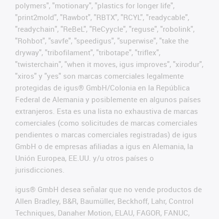
polymers", "motionary", "plastics for longer life",
"print2mold", "Rawbot", "RBTX", "RCYL", "readycable",
"readychain", "ReBeL", "ReCyycle", "reguse", "robolink",
"Rohbot", "savfe", "speedigus", "superwise", "take the
dryway", "tribofilament", "tribotape", "triflex",
"twisterchain", "when it moves, igus improves", "xirodur",
"xiros" y "yes" son marcas comerciales legalmente
protegidas de igus® GmbH/Colonia en la República
Federal de Alemania y posiblemente en algunos países
extranjeros. Esta es una lista no exhaustiva de marcas
comerciales (como solicitudes de marcas comerciales
pendientes o marcas comerciales registradas) de igus
GmbH o de empresas afiliadas a igus en Alemania, la
Unión Europea, EE.UU. y/u otros países o
jurisdicciones.
igus® GmbH desea señalar que no vende productos de
Allen Bradley, B&R, Baumüller, Beckhoff, Lahr, Control
Techniques, Danaher Motion, ELAU, FAGOR, FANUC,