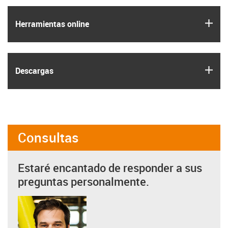
igus
Herramientas online
igus
Descargas
Consultas
Estaré encantado de responder a sus
preguntas personalmente.