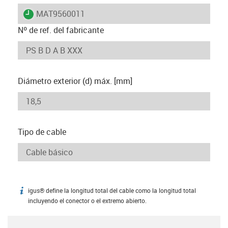
igus-icon-lieferzeit
MAT9560011
Nº de ref. del fabricante
Diámetro exterior (d) máx. [mm]
Tipo de cable
igus® define la longitud total del cable como la longitud total
igus-icon-info
incluyendo el conector o el extremo abierto.