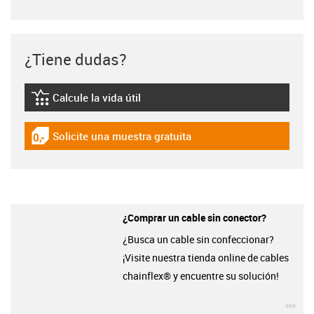
¿Tiene dudas?
Calcule la vida útil
igus-icon-lebensdauerrechner
Solicite una muestra gratuita
igus-icon-gratismuster
¿Comprar un cable sin conector?
¿Busca un cable sin confeccionar?
¡Visite nuestra tienda online de cables
chainflex® y encuentre su solución!
igu