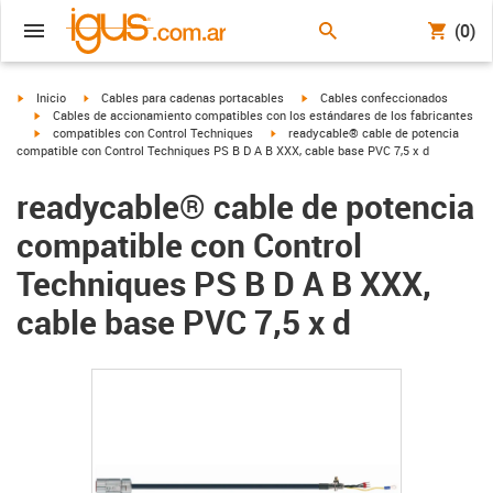
(0)
igus-icon-arrow-right
igus-icon-arrow-right
igus-icon-arrow-right
Inicio
Cables para cadenas portacables
Cables confeccionados
igus-icon-arrow-right
Cables de accionamiento compatibles con los estándares de los fabricantes
igus-icon-arrow-right
igus-icon-arrow-right
compatibles con Control Techniques
readycable® cable de potencia
compatible con Control Techniques PS B D A B XXX, cable base PVC 7,5 x d
readycable® cable de potencia
compatible con Control
Techniques PS B D A B XXX,
cable base PVC 7,5 x d