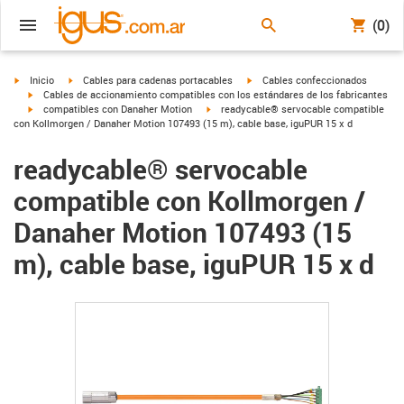
(0)
igus-icon-arrow-right
igus-icon-arrow-right
igus-icon-arrow-right
Inicio
Cables para cadenas portacables
Cables confeccionados
igus-icon-arrow-right
Cables de accionamiento compatibles con los estándares de los fabricantes
igus-icon-arrow-right
igus-icon-arrow-right
compatibles con Danaher Motion
readycable® servocable compatible
con Kollmorgen / Danaher Motion 107493 (15 m), cable base, iguPUR 15 x d
readycable® servocable
compatible con Kollmorgen /
Danaher Motion 107493 (15
m), cable base, iguPUR 15 x d