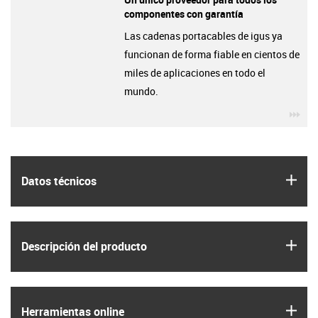
componentes con garantía
Las cadenas portacables de igus ya
funcionan de forma fiable en cientos de
miles de aplicaciones en todo el
mundo.
igu
igus
Datos técnicos
igus
Descripción del producto
igus
Herramientas online