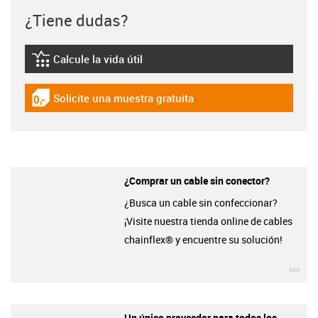
¿Tiene dudas?
Calcule la vida útil
igus-icon-lebensdauerrechner
Solicite una muestra gratuita
igus-icon-gratismuster
¿Comprar un cable sin conector?
¿Busca un cable sin confeccionar?
¡Visite nuestra tienda online de cables
chainflex® y encuentre su solución!
igu
Un único proveedor para todos los