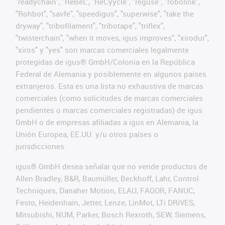
"readychain", "ReBeL", "ReCyycle", "reguse", "robolink",
"Rohbot", "savfe", "speedigus", "superwise", "take the
dryway", "tribofilament", "tribotape", "triflex",
"twisterchain", "when it moves, igus improves", "xirodur",
"xiros" y "yes" son marcas comerciales legalmente
protegidas de igus® GmbH/Colonia en la República
Federal de Alemania y posiblemente en algunos países
extranjeros. Esta es una lista no exhaustiva de marcas
comerciales (como solicitudes de marcas comerciales
pendientes o marcas comerciales registradas) de igus
GmbH o de empresas afiliadas a igus en Alemania, la
Unión Europea, EE.UU. y/u otros países o
jurisdicciones.
igus® GmbH desea señalar que no vende productos de
Allen Bradley, B&R, Baumüller, Beckhoff, Lahr, Control
Techniques, Danaher Motion, ELAU, FAGOR, FANUC,
Festo, Heidenhain, Jetter, Lenze, LinMot, LTi DRiVES,
Mitsubishi, NUM, Parker, Bosch Rexroth, SEW, Siemens,