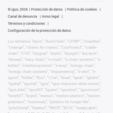
©
igus, 2026
Protección de datos
Política de cookies
Canal de denuncia
Aviso legal
Términos y condiciones
Configuración de la protección de datos
Los términos "Apiro", "AutoChain", "CFRIP", "chainflex",
"chainge", "chains for cranes", "ConProtect", "cradle-
chain", "CTD", "drygear", "drylin", "dryspin", "dry-tech",
"dryway", "easy chain", "e-chain", "e-chain systems", "e-
ketten", "e-kettensysteme", "e-loop", "energy chain",
"energy chain systems", "enjoyneering", "e-skin", "e-
spool", "fixflex", "flizz", "i.Cee", "ibow", "igear", "iglidur",
"igubal", "igumid", "igus", "igus improves what moves",
"igus:bike", "igusGO", "igutex", "iguverse", "iguversum",
"kineKIT", "kopla", "manus", "motion plastics", "motion
polymers", "motionary", "plastics for longer life",
"print2mold", "Rawbot", "RBTX", "RCYL", "readycable",