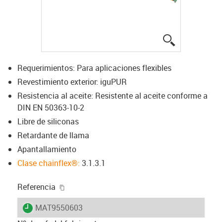
igus-icon-lup
Requerimientos: Para aplicaciones flexibles
Revestimiento exterior: iguPUR
Resistencia al aceite: Resistente al aceite conforme a
DIN EN 50363-10-2
Libre de siliconas
Retardante de llama
Apantallamiento
Clase chainflex®:
3.1.3.1
igus-icon-copy-clipboard
Referencia
igus-icon-lieferzeit
MAT9550603