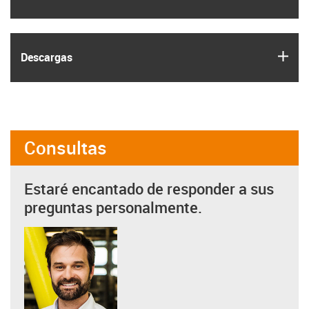
igus
Descargas
Consultas
Estaré encantado de responder a sus
preguntas personalmente.