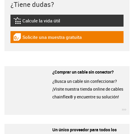
¿Tiene dudas?
Calcule la vida útil
igus-icon-lebensdauerrechner
Solicite una muestra gratuita
igus-icon-gratismuster
¿Comprar un cable sin conector?
¿Busca un cable sin confeccionar?
¡Visite nuestra tienda online de cables
chainflex® y encuentre su solución!
igu
Un único proveedor para todos los