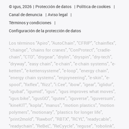
©
igus, 2026
Protección de datos
Política de cookies
Canal de denuncia
Aviso legal
Términos y condiciones
Configuración de la protección de datos
Los términos "Apiro", "AutoChain", "CFRIP", "chainflex",
"chainge", "chains for cranes", "ConProtect", "cradle-
chain", "CTD", "drygear", "drylin", "dryspin", "dry-tech",
"dryway", "easy chain", "e-chain", "e-chain systems", "e-
ketten", "e-kettensysteme", "e-loop", "energy chain",
"energy chain systems", "enjoyneering", "e-skin", "e-
spool", "fixflex", "flizz", "i.Cee", "ibow", "igear", "iglidur",
"igubal", "igumid", "igus", "igus improves what moves",
"igus:bike", "igusGO", "igutex", "iguverse", "iguversum",
"kineKIT", "kopla", "manus", "motion plastics", "motion
polymers", "motionary", "plastics for longer life",
"print2mold", "Rawbot", "RBTX", "RCYL", "readycable",
"readychain", "ReBeL", "ReCyycle", "reguse", "robolink",