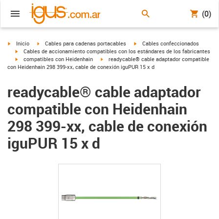
(0)
igus-icon-arrow-right
igus-icon-arrow-right
igus-icon-arrow-right
Inicio
Cables para cadenas portacables
Cables confeccionados
igus-icon-arrow-right
Cables de accionamiento compatibles con los estándares de los fabricantes
igus-icon-arrow-right
igus-icon-arrow-right
compatibles con Heidenhain
readycable® cable adaptador compatible
con Heidenhain 298 399-xx, cable de conexión iguPUR 15 x d
readycable® cable adaptador
compatible con Heidenhain
298 399-xx, cable de conexión
iguPUR 15 x d