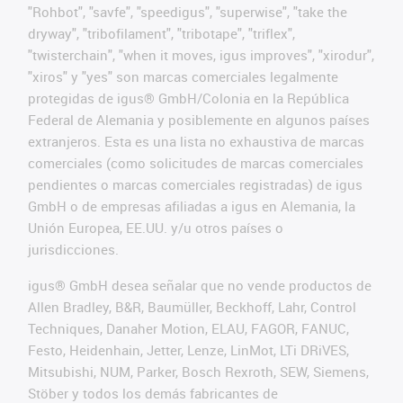
"Rohbot", "savfe", "speedigus", "superwise", "take the
dryway", "tribofilament", "tribotape", "triflex",
"twisterchain", "when it moves, igus improves", "xirodur",
"xiros" y "yes" son marcas comerciales legalmente
protegidas de igus® GmbH/Colonia en la República
Federal de Alemania y posiblemente en algunos países
extranjeros. Esta es una lista no exhaustiva de marcas
comerciales (como solicitudes de marcas comerciales
pendientes o marcas comerciales registradas) de igus
GmbH o de empresas afiliadas a igus en Alemania, la
Unión Europea, EE.UU. y/u otros países o
jurisdicciones.
igus® GmbH desea señalar que no vende productos de
Allen Bradley, B&R, Baumüller, Beckhoff, Lahr, Control
Techniques, Danaher Motion, ELAU, FAGOR, FANUC,
Festo, Heidenhain, Jetter, Lenze, LinMot, LTi DRiVES,
Mitsubishi, NUM, Parker, Bosch Rexroth, SEW, Siemens,
Stöber y todos los demás fabricantes de