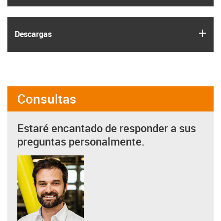
igus
Descargas
Consultas
Estaré encantado de responder a sus
preguntas personalmente.