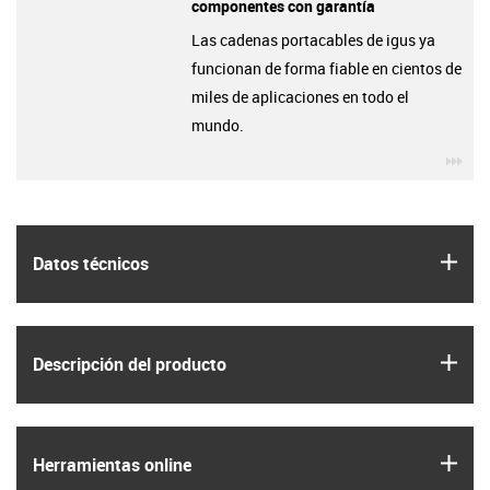
componentes con garantía
Las cadenas portacables de igus ya
funcionan de forma fiable en cientos de
miles de aplicaciones en todo el
mundo.
igu
igus
Datos técnicos
igus
Descripción del producto
igus
Herramientas online