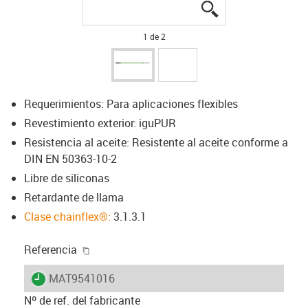
igus-icon-lupe
igus-icon-lupe
1 de 2
Requerimientos: Para aplicaciones flexibles
Revestimiento exterior: iguPUR
Resistencia al aceite: Resistente al aceite conforme a
DIN EN 50363-10-2
Libre de siliconas
Retardante de llama
Clase chainflex®:
3.1.3.1
igus-icon-copy-clipboard
Referencia
igus-icon-lieferzeit
MAT9541016
Nº de ref. del fabricante